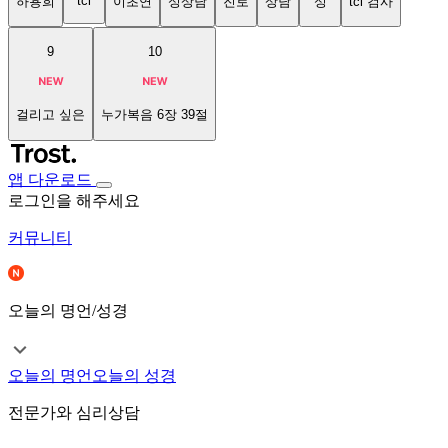
tci
하용희
이초연
성상담
진로
상담
성
tci 검사
9
10
걸리고 싶은
누가복음 6장 39절
앱 다운로드
로그인을 해주세요
커뮤니티
오늘의 명언/성경
오늘의 명언
오늘의 성경
전문가와 심리상담