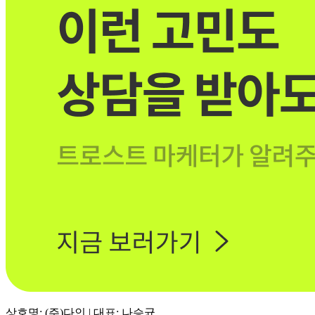
상호명: (주)다인 | 대표: 나승균