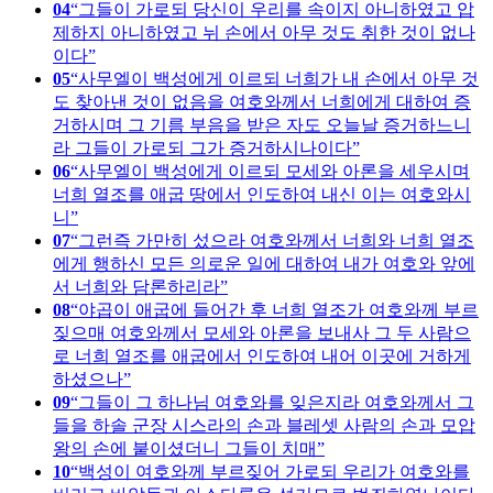
04
그들이 가로되 당신이 우리를 속이지 아니하였고 압
제하지 아니하였고 뉘 손에서 아무 것도 취한 것이 없나
이다
05
사무엘이 백성에게 이르되 너희가 내 손에서 아무 것
도 찾아낸 것이 없음을 여호와께서 너희에게 대하여 증
거하시며 그 기름 부음을 받은 자도 오늘날 증거하느니
라 그들이 가로되 그가 증거하시나이다
06
사무엘이 백성에게 이르되 모세와 아론을 세우시며
너희 열조를 애굽 땅에서 인도하여 내신 이는 여호와시
니
07
그런즉 가만히 섰으라 여호와께서 너희와 너희 열조
에게 행하신 모든 의로운 일에 대하여 내가 여호와 앞에
서 너희와 담론하리라
08
야곱이 애굽에 들어간 후 너희 열조가 여호와께 부르
짖으매 여호와께서 모세와 아론을 보내사 그 두 사람으
로 너희 열조를 애굽에서 인도하여 내어 이곳에 거하게
하셨으나
09
그들이 그 하나님 여호와를 잊은지라 여호와께서 그
들을 하솔 군장 시스라의 손과 블레셋 사람의 손과 모압
왕의 손에 붙이셨더니 그들이 치매
10
백성이 여호와께 부르짖어 가로되 우리가 여호와를