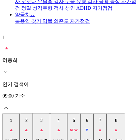
사
코로나 우울증 검사
우울 유형 검사
공황 증상 자가점
검
정밀 성격유형 검사
성인 ADHD 자가점검
약물치료
복용약 찾기
약물 의존도 자가점검
1
2
t
하용희
인기 검색어
09:00
기준
1
2
3
4
5
6
7
8