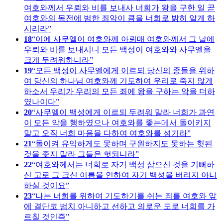
여호와께서 우뢰와 비를 보내사 너희가 왕을 구한 일 곧
여호와의 목전에 범한 죄악이 큼을 너희로 밝히 알게 하
시리라
18
이에 사무엘이 여호와께 아뢰매 여호와께서 그 날에
우뢰와 비를 보내시니 모든 백성이 여호와와 사무엘을
크게 두려워하니라
19
모든 백성이 사무엘에게 이르되 당신의 종들을 위하
여 당신의 하나님 여호와께 기도하여 우리로 죽지 않게
하소서 우리가 우리의 모든 죄에 왕을 구하는 악을 더하
였나이다
20
사무엘이 백성에게 이르되 두려워 말라 너희가 과연
이 모든 악을 행하였으나 여호와를 좇는데서 돌이키지
말고 오직 너희 마음을 다하여 여호와를 섬기라
21
돌이켜 유익하게도 못하며 구원하지도 못하는 헛된
것을 좇지 말라 그들은 헛되니라
22
여호와께서는 너희로 자기 백성 삼으신 것을 기뻐하
신 고로 그 크신 이름을 인하여 자기 백성을 버리지 아니
하실 것이요
23
나는 너희를 위하여 기도하기를 쉬는 죄를 여호와 앞
에 결단코 범치 아니하고 선하고 의로운 도로 너희를 가
르칠 것인즉