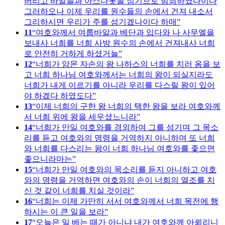
버리고 바알들과 아스다롯을 섬기므로 범죄하였나이다
그러하오나 이제 우리를 원수들의 손에서 건져 내소서
그리하시면 우리가 주를 섬기겠나이다 하매
11
여호와께서 여룹바알과 베단과 입다와 나 사무엘을
보내사 너희를 너희 사방 원수의 손에서 건져내사 너희
로 안전히 거하게 하셨거늘
12
너희가 암몬 자손의 왕 나하스의 너희를 치러 옴을 보
고 너희 하나님 여호와께서는 너희의 왕이 되실지라도
너희가 내게 이르기를 아니라 우리를 다스릴 왕이 있어
야 하겠다 하였도다
13
이제 너희의 구한 왕 너희의 택한 왕을 보라 여호와께
서 너희 위에 왕을 세우셨느니라
14
너희가 만일 여호와를 경외하여 그를 섬기며 그 목소
리를 듣고 여호와의 명령을 거역하지 아니하며 또 너희
와 너희를 다스리는 왕이 너희 하나님 여호와를 좇으면
좋으니라마는
15
너희가 만일 여호와의 목소리를 듣지 아니하고 여호
와의 명령을 거역하면 여호와의 손이 너희의 열조를 치
신 것 같이 너희를 치실 것이라
16
너희는 이제 가만히 서서 여호와께서 너희 목전에 행
하시는 이 큰 일을 보라
17
오늘은 밀 베는 때가 아니냐 내가 여호와께 아뢰리니