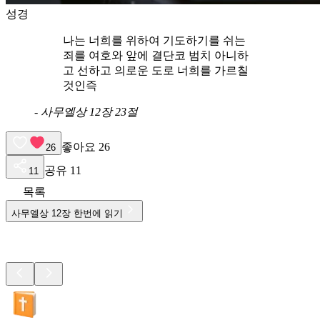
성경
나는 너희를 위하여 기도하기를 쉬는
죄를 여호와 앞에 결단코 범치 아니하
고 선하고 의로운 도로 너희를 가르칠
것인즉
-
사무엘상 12장 23절
좋아요
26
26
공유
11
11
목록
사무엘상
12
장 한번에 읽기