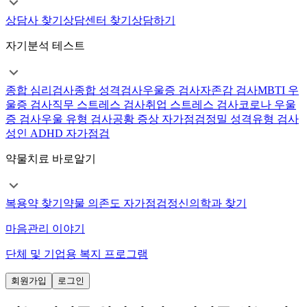
상담사 찾기
상담센터 찾기
상담하기
자기분석 테스트
종합 심리검사
종합 성격검사
우울증 검사
자존감 검사
MBTI 우
울증 검사
직무 스트레스 검사
취업 스트레스 검사
코로나 우울
증 검사
우울 유형 검사
공황 증상 자가점검
정밀 성격유형 검사
성인 ADHD 자가점검
약물치료 바로알기
복용약 찾기
약물 의존도 자가점검
정신의학과 찾기
마음관리 이야기
단체 및 기업용 복지 프로그램
회원가입
로그인