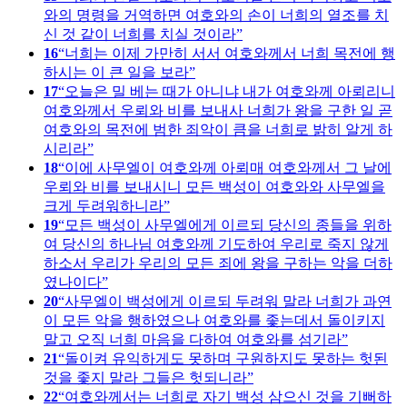
와의 명령을 거역하면 여호와의 손이 너희의 열조를 치
신 것 같이 너희를 치실 것이라
16
너희는 이제 가만히 서서 여호와께서 너희 목전에 행
하시는 이 큰 일을 보라
17
오늘은 밀 베는 때가 아니냐 내가 여호와께 아뢰리니
여호와께서 우뢰와 비를 보내사 너희가 왕을 구한 일 곧
여호와의 목전에 범한 죄악이 큼을 너희로 밝히 알게 하
시리라
18
이에 사무엘이 여호와께 아뢰매 여호와께서 그 날에
우뢰와 비를 보내시니 모든 백성이 여호와와 사무엘을
크게 두려워하니라
19
모든 백성이 사무엘에게 이르되 당신의 종들을 위하
여 당신의 하나님 여호와께 기도하여 우리로 죽지 않게
하소서 우리가 우리의 모든 죄에 왕을 구하는 악을 더하
였나이다
20
사무엘이 백성에게 이르되 두려워 말라 너희가 과연
이 모든 악을 행하였으나 여호와를 좇는데서 돌이키지
말고 오직 너희 마음을 다하여 여호와를 섬기라
21
돌이켜 유익하게도 못하며 구원하지도 못하는 헛된
것을 좇지 말라 그들은 헛되니라
22
여호와께서는 너희로 자기 백성 삼으신 것을 기뻐하