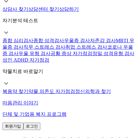
상담사 찾기
상담센터 찾기
상담하기
자기분석 테스트
종합 심리검사
종합 성격검사
우울증 검사
자존감 검사
MBTI 우
울증 검사
직무 스트레스 검사
취업 스트레스 검사
코로나 우울
증 검사
우울 유형 검사
공황 증상 자가점검
정밀 성격유형 검사
성인 ADHD 자가점검
약물치료 바로알기
복용약 찾기
약물 의존도 자가점검
정신의학과 찾기
마음관리 이야기
단체 및 기업용 복지 프로그램
회원가입
로그인