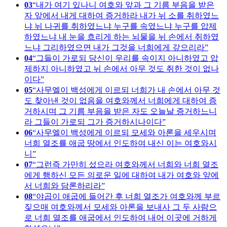
03
내가 여기 있나니 여호와 앞과 그 기름 부음을 받은
자 앞에서 내게 대하여 증거하라 내가 뉘 소를 취하였느
냐 뉘 나귀를 취하였느냐 누구를 속였느냐 누구를 압제
하였느냐 내 눈을 흐리게 하는 뇌물을 뉘 손에서 취하였
느냐 그리하였으면 내가 그것을 너희에게 갚으리라
04
그들이 가로되 당신이 우리를 속이지 아니하였고 압
제하지 아니하였고 뉘 손에서 아무 것도 취한 것이 없나
이다
05
사무엘이 백성에게 이르되 너희가 내 손에서 아무 것
도 찾아낸 것이 없음을 여호와께서 너희에게 대하여 증
거하시며 그 기름 부음을 받은 자도 오늘날 증거하느니
라 그들이 가로되 그가 증거하시나이다
06
사무엘이 백성에게 이르되 모세와 아론을 세우시며
너희 열조를 애굽 땅에서 인도하여 내신 이는 여호와시
니
07
그런즉 가만히 섰으라 여호와께서 너희와 너희 열조
에게 행하신 모든 의로운 일에 대하여 내가 여호와 앞에
서 너희와 담론하리라
08
야곱이 애굽에 들어간 후 너희 열조가 여호와께 부르
짖으매 여호와께서 모세와 아론을 보내사 그 두 사람으
로 너희 열조를 애굽에서 인도하여 내어 이곳에 거하게