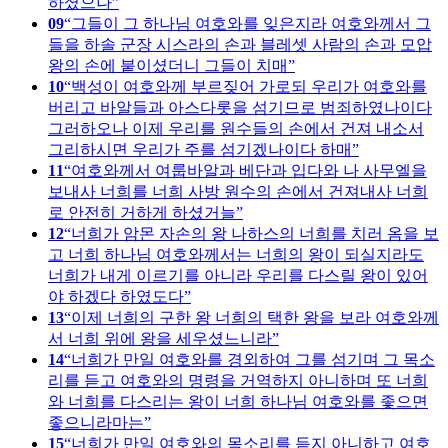
하셨으나
09
그들이 그 하나님 여호와를 잊은지라 여호와께서 그
들을 하솔 군장 시스라의 손과 블레셋 사람의 손과 모압
왕의 손에 붙이셨더니 그들이 치매
10
백성이 여호와께 부르짖어 가로되 우리가 여호와를
버리고 바알들과 아스다롯을 섬기므로 범죄하였나이다
그러하오나 이제 우리를 원수들의 손에서 건져 내소서
그리하시면 우리가 주를 섬기겠나이다 하매
11
여호와께서 여룹바알과 베단과 입다와 나 사무엘을
보내사 너희를 너희 사방 원수의 손에서 건져내사 너희
로 안전히 거하게 하셨거늘
12
너희가 암몬 자손의 왕 나하스의 너희를 치러 옴을 보
고 너희 하나님 여호와께서는 너희의 왕이 되실지라도
너희가 내게 이르기를 아니라 우리를 다스릴 왕이 있어
야 하겠다 하였도다
13
이제 너희의 구한 왕 너희의 택한 왕을 보라 여호와께
서 너희 위에 왕을 세우셨느니라
14
너희가 만일 여호와를 경외하여 그를 섬기며 그 목소
리를 듣고 여호와의 명령을 거역하지 아니하며 또 너희
와 너희를 다스리는 왕이 너희 하나님 여호와를 좇으면
좋으니라마는
15
너희가 만일 여호와의 목소리를 듣지 아니하고 여호