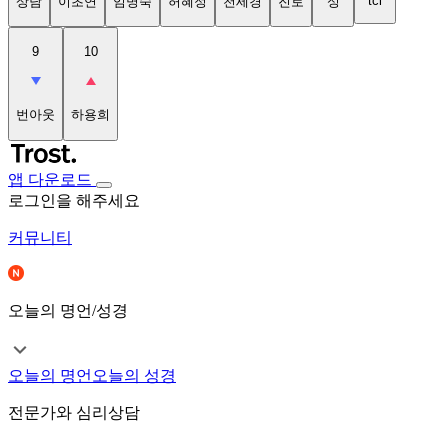
tci
상담
이초연
임명숙
허혜정
천세경
진로
성
9
10
번아웃
하용희
앱 다운로드
로그인을 해주세요
커뮤니티
오늘의 명언/성경
오늘의 명언
오늘의 성경
전문가와 심리상담