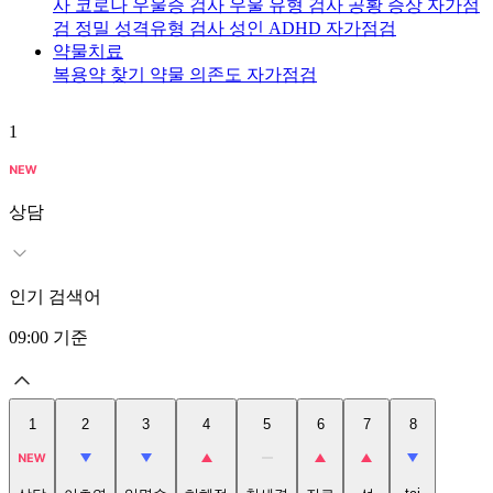
사
코로나 우울증 검사
우울 유형 검사
공황 증상 자가점
검
정밀 성격유형 검사
성인 ADHD 자가점검
약물치료
복용약 찾기
약물 의존도 자가점검
1
2
상담
인기 검색어
09:00
기준
1
2
3
4
5
6
7
8