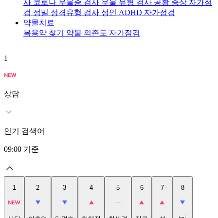
사
코로나 우울증 검사
우울 유형 검사
공황 증상 자가점
검
정밀 성격유형 검사
성인 ADHD 자가점검
약물치료
복용약 찾기
약물 의존도 자가점검
1
2
상담
인기 검색어
09:00
기준
1
2
3
4
5
6
7
8