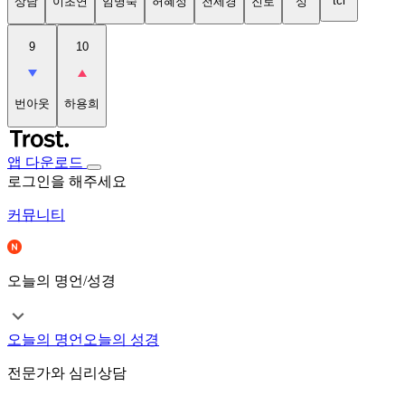
tci
상담
이초연
임명숙
허혜정
천세경
진로
성
9
10
번아웃
하용희
앱 다운로드
로그인을 해주세요
커뮤니티
오늘의 명언/성경
오늘의 명언
오늘의 성경
전문가와 심리상담