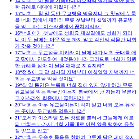
14
너희는 이 날을 기념하여 여호와의 절기를 삼아 영원
한 규례로 대대에 지킬지니라
15
너희는 칠 일 동안 무교병을 먹을지니 그 첫날에 누룩
을 너희 집에서 제하라 무릇 첫날부터 칠일까지 유교병
을 먹는 자는 이스라엘에서 끊쳐지리라
16
너희에게 첫날에도 성회요 제칠일에도 성회가 되리
니 이 두 날에는 아무 일도 하지 말고 각인의 식물만 너희
가 갖출 것이니라
17
너희는 무교절을 지키라 이 날에 내가 너희 군대를 애
굽 땅에서 인도하여 내었음이니라 그러므로 너희가 영원
한 규례를 삼아 이 날을 대대로 지킬지라
18
정월에 그 달 십사일 저녁부터 이십일일 저녁까지 너
희는 무교병을 먹을 것이요
19
칠 일 동안은 누룩을 너희 집에 있지 않게 하라 무릇
유교물을 먹는 타국인이든지 본국에서 난 자든지 무론하
고 이스라엘 회중에서 끊쳐지리니
20
너희는 아무 유교물이든지 먹지 말고 너희 모든 유하
는 곳에서 무교병을 먹을지니라
21
모세가 이스라엘 모든 장로를 불러서 그들에게 이르
되 너희는 나가서 너희 가족대로 어린 양을 택하여 유월
절 양으로 잡고
22
너희는 우슬초 묶음을 취하여 그릇에 담은 피에 적시