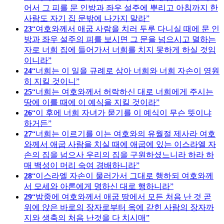
어서 그 피를 문 인방과 좌우 설주에 뿌리고 아침까지 한
사람도 자기 집 문밖에 나가지 말라
23
여호와께서 애굽 사람을 치러 두루 다니실 때에 문 인
방과 좌우 설주의 피를 보시면 그 문을 넘으시고 멸하는
자로 너희 집에 들어가서 너희를 치지 못하게 하실 것임
이니라
24
너희는 이 일을 규례로 삼아 너희와 너희 자손이 영원
히 지킬 것이니
25
너희는 여호와께서 허락하신 대로 너희에게 주시는
땅에 이를 때에 이 예식을 지킬 것이라
26
이 후에 너희 자녀가 묻기를 이 예식이 무슨 뜻이냐
하거든
27
너희는 이르기를 이는 여호와의 유월절 제사라 여호
와께서 애굽 사람을 치실 때에 애굽에 있는 이스라엘 자
손의 집을 넘으사 우리의 집을 구원하셨느니라 하라 하
매 백성이 머리 숙여 경배하니라
28
이스라엘 자손이 물러가서 그대로 행하되 여호와께
서 모세와 아론에게 명하신 대로 행하니라
29
밤중에 여호와께서 애굽 땅에서 모든 처음 난 것 곧
위에 앉은 바로의 장자로부터 옥에 갇힌 사람의 장자까
지와 생축의 처음 난것을 다 치시매