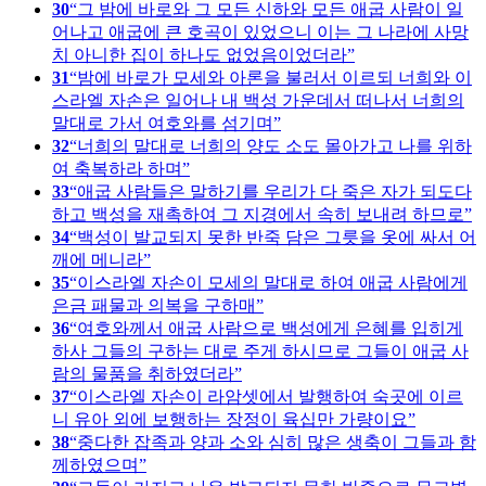
30
그 밤에 바로와 그 모든 신하와 모든 애굽 사람이 일
어나고 애굽에 큰 호곡이 있었으니 이는 그 나라에 사망
치 아니한 집이 하나도 없었음이었더라
31
밤에 바로가 모세와 아론을 불러서 이르되 너희와 이
스라엘 자손은 일어나 내 백성 가운데서 떠나서 너희의
말대로 가서 여호와를 섬기며
32
너희의 말대로 너희의 양도 소도 몰아가고 나를 위하
여 축복하라 하며
33
애굽 사람들은 말하기를 우리가 다 죽은 자가 되도다
하고 백성을 재촉하여 그 지경에서 속히 보내려 하므로
34
백성이 발교되지 못한 반죽 담은 그릇을 옷에 싸서 어
깨에 메니라
35
이스라엘 자손이 모세의 말대로 하여 애굽 사람에게
은금 패물과 의복을 구하매
36
여호와께서 애굽 사람으로 백성에게 은혜를 입히게
하사 그들의 구하는 대로 주게 하시므로 그들이 애굽 사
람의 물품을 취하였더라
37
이스라엘 자손이 라암셋에서 발행하여 숙곳에 이르
니 유아 외에 보행하는 장정이 육십만 가량이요
38
중다한 잡족과 양과 소와 심히 많은 생축이 그들과 함
께하였으며