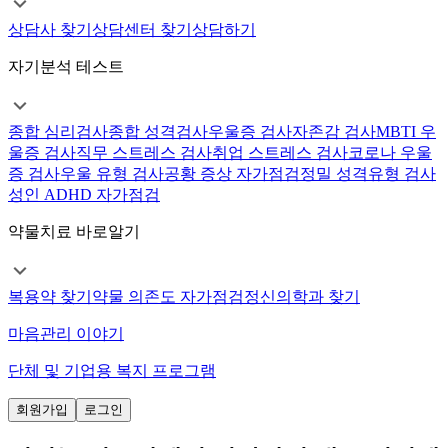
상담사 찾기
상담센터 찾기
상담하기
자기분석 테스트
종합 심리검사
종합 성격검사
우울증 검사
자존감 검사
MBTI 우
울증 검사
직무 스트레스 검사
취업 스트레스 검사
코로나 우울
증 검사
우울 유형 검사
공황 증상 자가점검
정밀 성격유형 검사
성인 ADHD 자가점검
약물치료 바로알기
복용약 찾기
약물 의존도 자가점검
정신의학과 찾기
마음관리 이야기
단체 및 기업용 복지 프로그램
회원가입
로그인