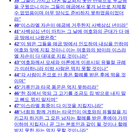
39
그들이 가지고 나온 발교되지 못한 반죽으로 무교병
을 구웠으니 이는 그들이 애굽에서 쫓겨 남으로 지체할
수 없었음이며 아무 양식도 준비하지 못하였음이었더
라
40
이스라엘 자손이 애굽에 거주한지 사백삼십 년이라
41
사백삼십 년이 마치는 그 날에 여호와의 군대가 다 애
굽 땅에서 나왔은즉
42
이 밤은 그들을 애굽 땅에서 인도하여 내심을 인하여
여호와 앞에 지킬 것이니 이는 여호와의 밤이라 이스라
엘 자손이 다 대대로 지킬 것이니라
43
여호와께서 모세와 아론에게 이르시되 유월절 규례
가 이러하니라 이방 사람은 먹지 못할 것이나
44
각 사람이 돈으로 산 종은 할례를 받은 후에 먹을 것
이며
45
거류인과 타국 품꾼은 먹지 못하리라
46
한 집에서 먹되 그 고기를 조금도 집 밖으로 내지 말
고 뼈도 꺾지 말지며
47
이스라엘 회중이 다 이것을 지킬지니라
48
너희와 함께 거하는 타국인이 여호와의 유월절을 지
키고자 하거든 그 모든 남자는 할례를 받은 후에야 가까
이하여 지킬지니 곧 그는 본토인과 같이 될 것이나 할례
받지 못한 자는 먹지 못할 것이니라