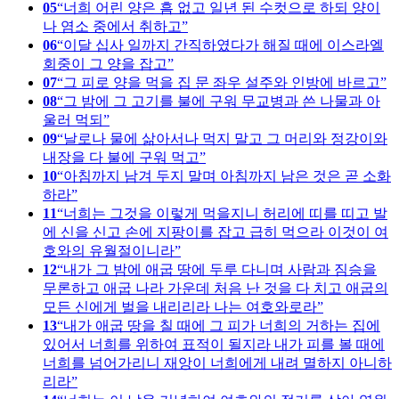
05
너희 어린 양은 흠 없고 일년 된 수컷으로 하되 양이
나 염소 중에서 취하고
06
이달 십사 일까지 간직하였다가 해질 때에 이스라엘
회중이 그 양을 잡고
07
그 피로 양을 먹을 집 문 좌우 설주와 인방에 바르고
08
그 밤에 그 고기를 불에 구워 무교병과 쓴 나물과 아
울러 먹되
09
날로나 물에 삶아서나 먹지 말고 그 머리와 정강이와
내장을 다 불에 구워 먹고
10
아침까지 남겨 두지 말며 아침까지 남은 것은 곧 소화
하라
11
너희는 그것을 이렇게 먹을지니 허리에 띠를 띠고 발
에 신을 신고 손에 지팡이를 잡고 급히 먹으라 이것이 여
호와의 유월절이니라
12
내가 그 밤에 애굽 땅에 두루 다니며 사람과 짐승을
무론하고 애굽 나라 가운데 처음 난 것을 다 치고 애굽의
모든 신에게 벌을 내리리라 나는 여호와로라
13
내가 애굽 땅을 칠 때에 그 피가 너희의 거하는 집에
있어서 너희를 위하여 표적이 될지라 내가 피를 볼 때에
너희를 넘어가리니 재앙이 너희에게 내려 멸하지 아니하
리라