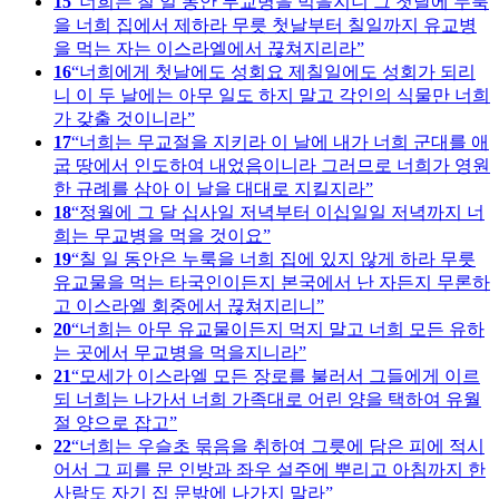
15
너희는 칠 일 동안 무교병을 먹을지니 그 첫날에 누룩
을 너희 집에서 제하라 무릇 첫날부터 칠일까지 유교병
을 먹는 자는 이스라엘에서 끊쳐지리라
16
너희에게 첫날에도 성회요 제칠일에도 성회가 되리
니 이 두 날에는 아무 일도 하지 말고 각인의 식물만 너희
가 갖출 것이니라
17
너희는 무교절을 지키라 이 날에 내가 너희 군대를 애
굽 땅에서 인도하여 내었음이니라 그러므로 너희가 영원
한 규례를 삼아 이 날을 대대로 지킬지라
18
정월에 그 달 십사일 저녁부터 이십일일 저녁까지 너
희는 무교병을 먹을 것이요
19
칠 일 동안은 누룩을 너희 집에 있지 않게 하라 무릇
유교물을 먹는 타국인이든지 본국에서 난 자든지 무론하
고 이스라엘 회중에서 끊쳐지리니
20
너희는 아무 유교물이든지 먹지 말고 너희 모든 유하
는 곳에서 무교병을 먹을지니라
21
모세가 이스라엘 모든 장로를 불러서 그들에게 이르
되 너희는 나가서 너희 가족대로 어린 양을 택하여 유월
절 양으로 잡고
22
너희는 우슬초 묶음을 취하여 그릇에 담은 피에 적시
어서 그 피를 문 인방과 좌우 설주에 뿌리고 아침까지 한
사람도 자기 집 문밖에 나가지 말라