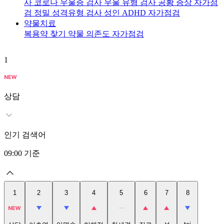
사
코로나 우울증 검사
우울 유형 검사
공황 증상 자가점
검
정밀 성격유형 검사
성인 ADHD 자가점검
약물치료
복용약 찾기
약물 의존도 자가점검
1
2
상담
인기 검색어
09:00
기준
1
2
3
4
5
6
7
8