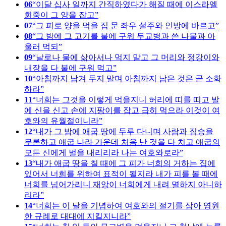
06
이달 십사 일까지 간직하였다가 해질 때에 이스라엘
회중이 그 양을 잡고
07
그 피로 양을 먹을 집 문 좌우 설주와 인방에 바르고
08
그 밤에 그 고기를 불에 구워 무교병과 쓴 나물과 아
울러 먹되
09
날로나 물에 삶아서나 먹지 말고 그 머리와 정강이와
내장을 다 불에 구워 먹고
10
아침까지 남겨 두지 말며 아침까지 남은 것은 곧 소화
하라
11
너희는 그것을 이렇게 먹을지니 허리에 띠를 띠고 발
에 신을 신고 손에 지팡이를 잡고 급히 먹으라 이것이 여
호와의 유월절이니라
12
내가 그 밤에 애굽 땅에 두루 다니며 사람과 짐승을
무론하고 애굽 나라 가운데 처음 난 것을 다 치고 애굽의
모든 신에게 벌을 내리리라 나는 여호와로라
13
내가 애굽 땅을 칠 때에 그 피가 너희의 거하는 집에
있어서 너희를 위하여 표적이 될지라 내가 피를 볼 때에
너희를 넘어가리니 재앙이 너희에게 내려 멸하지 아니하
리라
14
너희는 이 날을 기념하여 여호와의 절기를 삼아 영원
한 규례로 대대에 지킬지니라