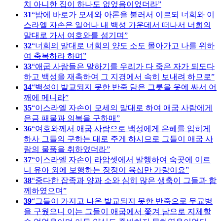
치 아니한 집이 하나도 없었음이었더라
31
밤에 바로가 모세와 아론을 불러서 이르되 너희와 이
스라엘 자손은 일어나 내 백성 가운데서 떠나서 너희의
말대로 가서 여호와를 섬기며
32
너희의 말대로 너희의 양도 소도 몰아가고 나를 위하
여 축복하라 하며
33
애굽 사람들은 말하기를 우리가 다 죽은 자가 되도다
하고 백성을 재촉하여 그 지경에서 속히 보내려 하므로
34
백성이 발교되지 못한 반죽 담은 그릇을 옷에 싸서 어
깨에 메니라
35
이스라엘 자손이 모세의 말대로 하여 애굽 사람에게
은금 패물과 의복을 구하매
36
여호와께서 애굽 사람으로 백성에게 은혜를 입히게
하사 그들의 구하는 대로 주게 하시므로 그들이 애굽 사
람의 물품을 취하였더라
37
이스라엘 자손이 라암셋에서 발행하여 숙곳에 이르
니 유아 외에 보행하는 장정이 육십만 가량이요
38
중다한 잡족과 양과 소와 심히 많은 생축이 그들과 함
께하였으며
39
그들이 가지고 나온 발교되지 못한 반죽으로 무교병
을 구웠으니 이는 그들이 애굽에서 쫓겨 남으로 지체할