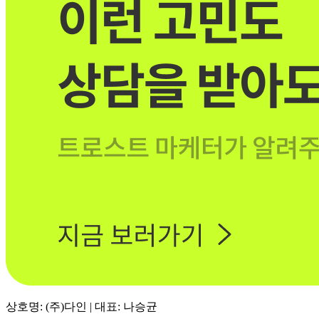
상호명: (주)다인 | 대표: 나승균