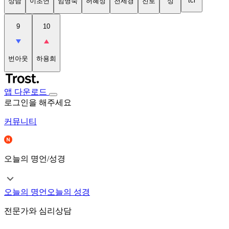
tci
상담
이초연
임명숙
허혜정
천세경
진로
성
9
10
번아웃
하용희
앱 다운로드
로그인을 해주세요
커뮤니티
오늘의 명언/성경
오늘의 명언
오늘의 성경
전문가와 심리상담