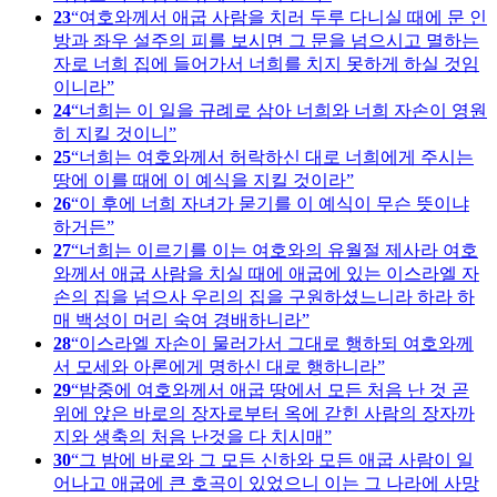
23
여호와께서 애굽 사람을 치러 두루 다니실 때에 문 인
방과 좌우 설주의 피를 보시면 그 문을 넘으시고 멸하는
자로 너희 집에 들어가서 너희를 치지 못하게 하실 것임
이니라
24
너희는 이 일을 규례로 삼아 너희와 너희 자손이 영원
히 지킬 것이니
25
너희는 여호와께서 허락하신 대로 너희에게 주시는
땅에 이를 때에 이 예식을 지킬 것이라
26
이 후에 너희 자녀가 묻기를 이 예식이 무슨 뜻이냐
하거든
27
너희는 이르기를 이는 여호와의 유월절 제사라 여호
와께서 애굽 사람을 치실 때에 애굽에 있는 이스라엘 자
손의 집을 넘으사 우리의 집을 구원하셨느니라 하라 하
매 백성이 머리 숙여 경배하니라
28
이스라엘 자손이 물러가서 그대로 행하되 여호와께
서 모세와 아론에게 명하신 대로 행하니라
29
밤중에 여호와께서 애굽 땅에서 모든 처음 난 것 곧
위에 앉은 바로의 장자로부터 옥에 갇힌 사람의 장자까
지와 생축의 처음 난것을 다 치시매
30
그 밤에 바로와 그 모든 신하와 모든 애굽 사람이 일
어나고 애굽에 큰 호곡이 있었으니 이는 그 나라에 사망