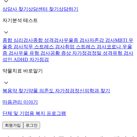
상담사 찾기
상담센터 찾기
상담하기
자기분석 테스트
종합 심리검사
종합 성격검사
우울증 검사
자존감 검사
MBTI 우
울증 검사
직무 스트레스 검사
취업 스트레스 검사
코로나 우울
증 검사
우울 유형 검사
공황 증상 자가점검
정밀 성격유형 검사
성인 ADHD 자가점검
약물치료 바로알기
복용약 찾기
약물 의존도 자가점검
정신의학과 찾기
마음관리 이야기
단체 및 기업용 복지 프로그램
회원가입
로그인