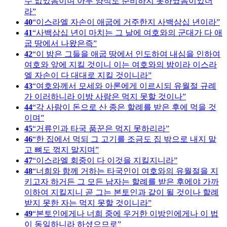
수 없었음이며 아무 양식도 준비하지 못하였음이었더
라
40
이스라엘 자손이 애굽에 거주한지 사백삼십 년이라
41
사백삼십 년이 마치는 그 날에 여호와의 군대가 다 애
굽 땅에서 나왔은즉
42
이 밤은 그들을 애굽 땅에서 인도하여 내심을 인하여
여호와 앞에 지킬 것이니 이는 여호와의 밤이라 이스라
엘 자손이 다 대대로 지킬 것이니라
43
여호와께서 모세와 아론에게 이르시되 유월절 규례
가 이러하니라 이방 사람은 먹지 못할 것이나
44
각 사람이 돈으로 산 종은 할례를 받은 후에 먹을 것
이며
45
거류인과 타국 품꾼은 먹지 못하리라
46
한 집에서 먹되 그 고기를 조금도 집 밖으로 내지 말
고 뼈도 꺾지 말지며
47
이스라엘 회중이 다 이것을 지킬지니라
48
너희와 함께 거하는 타국인이 여호와의 유월절을 지
키고자 하거든 그 모든 남자는 할례를 받은 후에야 가까
이하여 지킬지니 곧 그는 본토인과 같이 될 것이나 할례
받지 못한 자는 먹지 못할 것이니라
49
본토인에게나 너희 중에 우거한 이방인에게나 이 법
이 동일하니라 하셨으므로