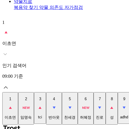
약물치료
복용약 찾기
약물 의존도 자가점검
1
이초연
인기 검색어
09:00
기준
1
2
3
4
5
6
7
8
9
tci
adhd
이초연
임명숙
번아웃
천세경
허혜정
진로
성