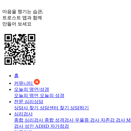
마음을 챙기는 습관,
트로스트
앱과 함께
만들어 보세요
홈
커뮤니티
오늘의 명언/성경
오늘의 명언
오늘의 성경
전문 심리상담
상담사 찾기
상담센터 찾기
상담하기
심리검사
종합 심리검사
종합 성격검사
우울증 검사
자존감 검사
M
검사
성인 ADHD 자가점검