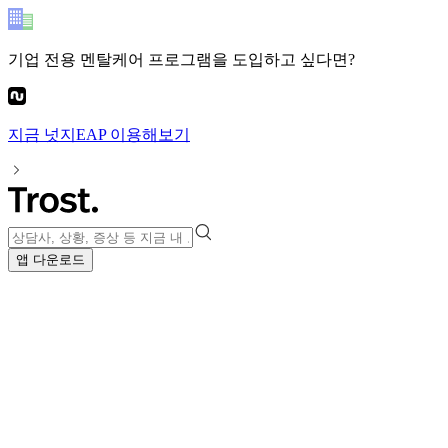
기업 전용 멘탈케어 프로그램
을 도입하고 싶다면?
지금
넛지EAP
이용해보기
앱 다운로드