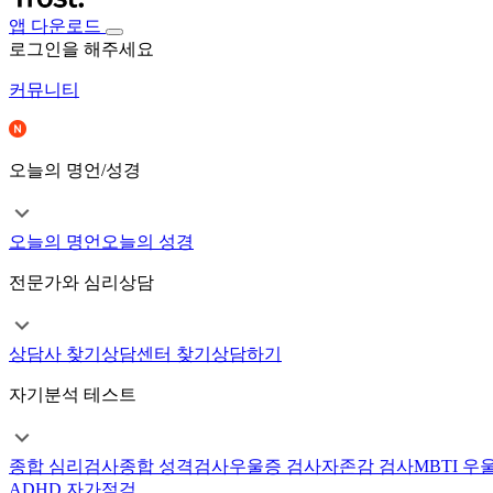
앱 다운로드
로그인을 해주세요
커뮤니티
오늘의 명언/성경
오늘의 명언
오늘의 성경
전문가와 심리상담
상담사 찾기
상담센터 찾기
상담하기
자기분석 테스트
종합 심리검사
종합 성격검사
우울증 검사
자존감 검사
MBTI 우
ADHD 자가점검