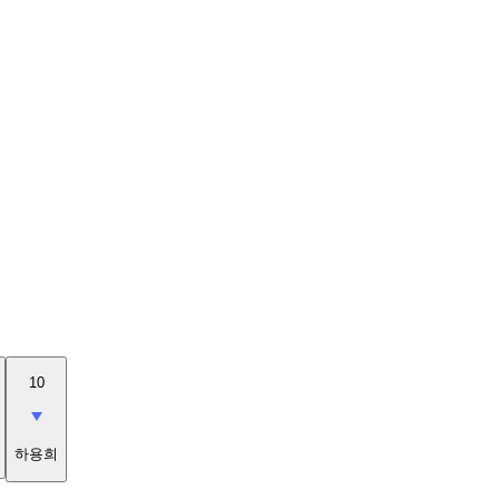
10
하용희