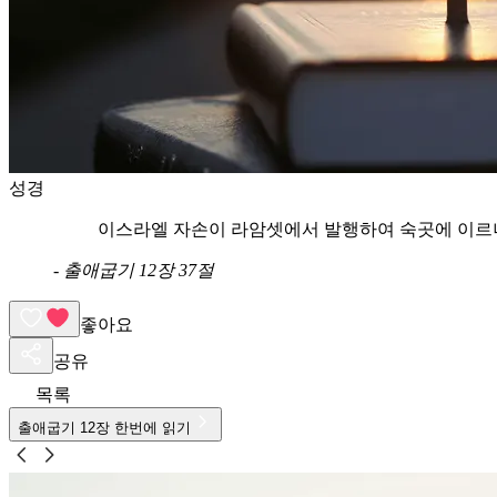
성경
이스라엘 자손이 라암셋에서 발행하여 숙곳에 이르
-
출애굽기 12장 37절
좋아요
공유
목록
출애굽기
12
장 한번에 읽기