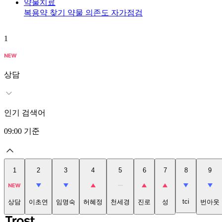
약물치료
복용약 찾기
약물 의존도 자가점검
1
상담
인기 검색어
09:00
기준
1
2
3
4
5
6
7
8
9
tci
상담
이초연
임명숙
허혜정
천세경
진로
성
번아웃