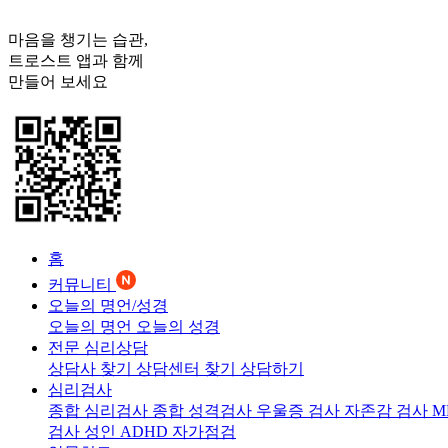
마음을 챙기는 습관,
트로스트
앱과 함께
만들어 보세요
홈
커뮤니티
오늘의 명언/성경
오늘의 명언
오늘의 성경
전문 심리상담
상담사 찾기
상담센터 찾기
상담하기
심리검사
종합 심리검사
종합 성격검사
우울증 검사
자존감 검사
M
검사
성인 ADHD 자가점검