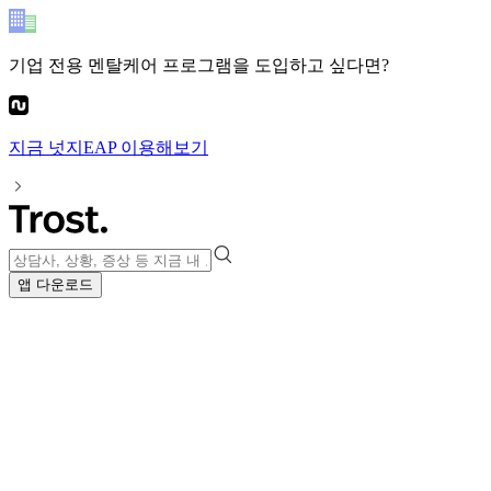
기업 전용 멘탈케어 프로그램
을 도입하고 싶다면?
지금
넛지EAP
이용해보기
앱 다운로드