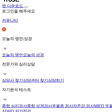
앱 다운로드
로그인을 해주세요
커뮤니티
오늘의 명언/성경
오늘의 명언
오늘의 성경
전문가와 심리상담
상담사 찾기
상담센터 찾기
상담하기
자기분석 테스트
종합 심리검사
종합 성격검사
우울증 검사
자존감 검사
MBTI 우
ADHD 자가점검