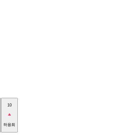
10
하용희