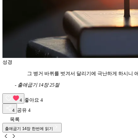
성경
그 병거 바퀴를 벗겨서 달리기에 극난하게 하시니 
-
출애굽기 14장 25절
좋아요
4
4
공유
4
4
목록
출애굽기
14
장 한번에 읽기