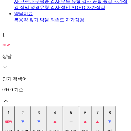
사
코로나 우울증 검사
우울 유형 검사
공황 증상 자가점
검
정밀 성격유형 검사
성인 ADHD 자가점검
약물치료
복용약 찾기
약물 의존도 자가점검
1
2
상담
인기 검색어
09:00
기준
1
2
3
4
5
6
7
8