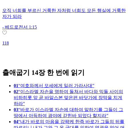
오직 너희를 부르신 거룩한 자처럼 너희도 모든 행실에 거룩한
자가 되라
-
베드로전서 1:15
118
1
출애굽기 14장 한 번에 읽기
01
여호와께서 모세에게 일러 가라사대
02
이스라엘 자손을 명하여 돌쳐서 바다와 믹돌 사이의
비하히롯 앞 곧 바알스본 맞은편 바닷가에 장막을 치게
하라
03
바로가 이스라엘 자손에 대하여 말하기를 그들이 그
땅에서 아득하여 광야에 갇힌바 되었다 할지라
04
내가 바로의 마음을 강퍅케 한즉 바로가 그들의 뒤를
따르리니 내가 그와 그 온 군대를 인하여 영광을 얻어 애