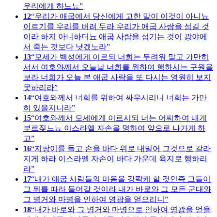
우리에게 하느뇨
12
우리가 애굽에서 당신에게 고한 말이 이것이 아니뇨
이르기를 우리를 버려 두라 우리가 애굽 사람을 섬길 것
이라 하지 아니하더뇨 애굽 사람을 섬기는 것이 광야에
서 죽는 것보다 낫겠노라
13
모세가 백성에게 이르되 너희는 두려워 말고 가만히
서서 여호와께서 오늘날 너희를 위하여 행하시는 구원을
보라 너희가 오늘 본 애굽 사람을 또 다시는 영원히 보지
못하리라
14
여호와께서 너희를 위하여 싸우시리니 너희는 가만
히 있을지니라
15
여호와께서 모세에게 이르시되 너는 어찌하여 내게
부르짖느뇨 이스라엘 자손을 명하여 앞으로 나가게 하
고
16
지팡이를 들고 손을 바다 위로 내밀어 그것으로 갈라
지게 하라 이스라엘 자손이 바다 가운데 육지로 행하리
라
17
내가 애굽 사람들의 마음을 강퍅케 할 것인즉 그들이
그 뒤를 따라 들어갈 것이라 내가 바로와 그 모든 군대와
그 병거와 마병을 인하여 영광을 얻으리니
18
내가 바로와 그 병거와 마병으로 인하여 영광을 얻을