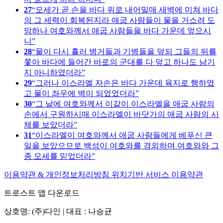
27
모세가 곧 손을 바다 위로 내어밀매 새벽에 미쳐 바다
의 그 세력이 회복된지라 애굽 사람들이 물을 거스려 도
망하나 여호와께서 애굽 사람들을 바다 가운데 엎으시
니
28
물이 다시 흘러 병거들과 기병들을 덮되 그들의 뒤를
쫓아 바다에 들어간 바로의 군대를 다 덮고 하나도 남기
지 아니하였더라
29
그러나 이스라엘 자손은 바다 가운데 육지로 행하였
고 물이 좌우에 벽이 되었었더라
30
그 날에 여호와께서 이같이 이스라엘을 애굽 사람의
손에서 구원하시매 이스라엘이 바닷가의 애굽 사람의 시
체를 보았더라
31
이스라엘이 여호와께서 애굽 사람들에게 베푸신 큰
일을 보았으므로 백성이 여호와를 경외하며 여호와와 그
종 모세를 믿었더라
이용약관 & 개인정보처리방침
위치기반 서비스 이용약관
트로스트 앱 다운로드
상호명: (주)다인 | 대표 : 나승균