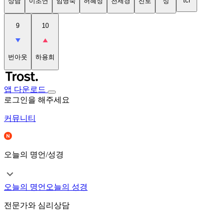
tci
상담
이초연
임명숙
허혜정
천세경
진로
성
9
10
번아웃
하용희
앱 다운로드
로그인을 해주세요
커뮤니티
오늘의 명언/성경
오늘의 명언
오늘의 성경
전문가와 심리상담