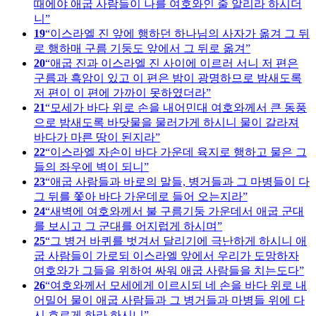
때에야 애굽 사람들이 나를 여호와인 줄 알리라 하시더
니
19
이스라엘 진 앞에 행하던 하나님의 사자가 옮겨 그 뒤
로 행하매 구름 기둥도 앞에서 그 뒤로 옮겨
20
애굽 진과 이스라엘 진 사이에 이르러 서니 저 편은
구름과 흑암이 있고 이 편은 밤이 광명하므로 밤새도록
저 편이 이 편에 가까이 못하였더라
21
모세가 바다 위로 손을 내어민대 여호와께서 큰 동풍
으로 밤새도록 바닷물을 물러가게 하시니 물이 갈라져
바다가 마른 땅이 된지라
22
이스라엘 자손이 바다 가운데 육지로 행하고 물은 그
들의 좌우에 벽이 되니
23
애굽 사람들과 바로의 말들, 병거들과 그 마병들이 다
그 뒤를 쫓아 바다 가운데로 들어 오는지라
24
새벽에 여호와께서 불 구름기둥 가운데서 애굽 군대
를 보시고 그 군대를 어지럽게 하시며
25
그 병거 바퀴를 벗겨서 달리기에 극난하게 하시니 애
굽 사람들이 가로되 이스라엘 앞에서 우리가 도망하자
여호와가 그들을 위하여 싸워 애굽 사람들을 치는도다
26
여호와께서 모세에게 이르시되 네 손을 바다 위로 내
어밀어 물이 애굽 사람들과 그 병거들과 마병들 위에 다
시 흐르게 하라 하시니