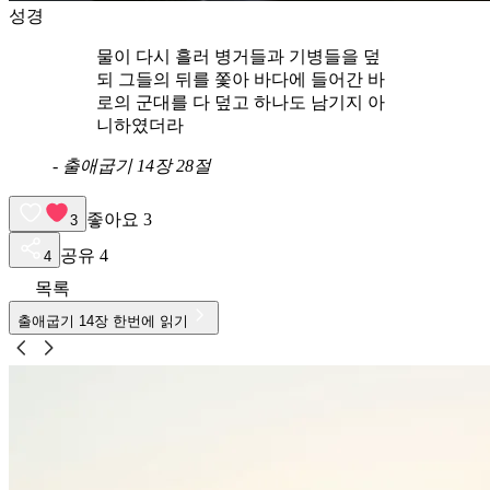
성경
물이 다시 흘러 병거들과 기병들을 덮
되 그들의 뒤를 쫓아 바다에 들어간 바
로의 군대를 다 덮고 하나도 남기지 아
니하였더라
-
출애굽기 14장 28절
좋아요
3
3
공유
4
4
목록
출애굽기
14
장 한번에 읽기