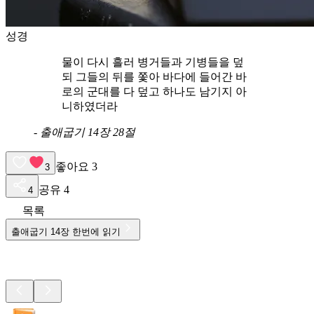
성경
물이 다시 흘러 병거들과 기병들을 덮
되 그들의 뒤를 쫓아 바다에 들어간 바
로의 군대를 다 덮고 하나도 남기지 아
니하였더라
-
출애굽기 14장 28절
좋아요
3
3
공유
4
4
목록
출애굽기
14
장 한번에 읽기