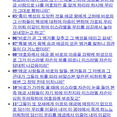
굽 사람으로 나를 여호와인 줄 알게 하리라 하시매 무리
가 그대로 행하니라
05
혹이 백성의 도망한 것을 애굽 왕에게 고하매 바로와
그 신하들이 백성에 대하여 마음이 변하여 가로되 우리
가 어찌 이같이 하여 이스라엘을 우리를 섬김에서 놓아
보내었는고 하고
06
바로가 곧 그 병거를 갖추고 그 백성을 데리고 갈새
07
특별 병거 육백 승과 애굽의 모든 병거를 발하니 장관
들이 다 거느렸더라
08
여호와께서 애굽 왕 바로의 마음을 강퍅케 하셨으므
로 그가 이스라엘 자손의 뒤를 따르니 이스라엘 자손이
담대히 나갔음이라
09
애굽 사람들과 바로의 말들, 병거들과 그 마병과 그
군대가 그들의 뒤를 따라 바알스본 맞은편 비하히롯 곁
해변 그 장막 친데 미치니라
10
바로가 가까워 올 때에 이스라엘 자손이 눈을 들어 본
즉 애굽 사람들이 자기 뒤에 미친지라 이스라엘 자손이
심히 두려워하여 여호와께 부르짖고
11
그들이 또 모세에게 이르되 애굽에 매장지가 없으므
로 당신이 우리를 이끌어 내어 이 광야에서 죽게 하느뇨
어찌하여 당신이 우리를 애굽에서 이끌어 내어 이같이