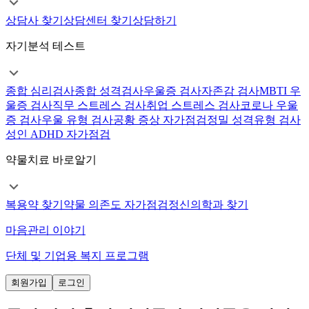
상담사 찾기
상담센터 찾기
상담하기
자기분석 테스트
종합 심리검사
종합 성격검사
우울증 검사
자존감 검사
MBTI 우
울증 검사
직무 스트레스 검사
취업 스트레스 검사
코로나 우울
증 검사
우울 유형 검사
공황 증상 자가점검
정밀 성격유형 검사
성인 ADHD 자가점검
약물치료 바로알기
복용약 찾기
약물 의존도 자가점검
정신의학과 찾기
마음관리 이야기
단체 및 기업용 복지 프로그램
회원가입
로그인