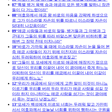
07
특별 병거 육백 승과 애굽의 모든 병거를 발하니 장관
들이 다 거느렸더라
08
여호와께서 애굽 왕 바로의 마음을 강퍅케 하셨으므
로 그가 이스라엘 자손의 뒤를 따르니 이스라엘 자손이
담대히 나갔음이라
09
애굽 사람들과 바로의 말들, 병거들과 그 마병과 그
군대가 그들의 뒤를 따라 바알스본 맞은편 비하히롯 곁
해변 그 장막 친데 미치니라
10
바로가 가까워 올 때에 이스라엘 자손이 눈을 들어 본
즉 애굽 사람들이 자기 뒤에 미친지라 이스라엘 자손이
심히 두려워하여 여호와께 부르짖고
11
그들이 또 모세에게 이르되 애굽에 매장지가 없으므
로 당신이 우리를 이끌어 내어 이 광야에서 죽게 하느뇨
어찌하여 당신이 우리를 애굽에서 이끌어 내어 이같이
우리에게 하느뇨
12
우리가 애굽에서 당신에게 고한 말이 이것이 아니뇨
이르기를 우리를 버려 두라 우리가 애굽 사람을 섬길 것
이라 하지 아니하더뇨 애굽 사람을 섬기는 것이 광야에
서 죽는 것보다 낫겠노라
13
모세가 백성에게 이르되 너희는 두려워 말고 가만히
서서 여호와께서 오늘날 너희를 위하여 행하시는 구원을