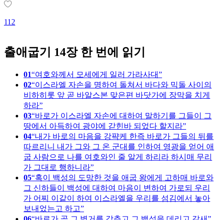
1
112
출애굽기 14장 한 번에 읽기
01
여호와께서 모세에게 일러 가라사대
02
이스라엘 자손을 명하여 돌쳐서 바다와 믹돌 사이의
비하히롯 앞 곧 바알스본 맞은편 바닷가에 장막을 치게
하라
03
바로가 이스라엘 자손에 대하여 말하기를 그들이 그
땅에서 아득하여 광야에 갇힌바 되었다 할지라
04
내가 바로의 마음을 강퍅케 한즉 바로가 그들의 뒤를
따르리니 내가 그와 그 온 군대를 인하여 영광을 얻어 애
굽 사람으로 나를 여호와인 줄 알게 하리라 하시매 무리
가 그대로 행하니라
05
혹이 백성의 도망한 것을 애굽 왕에게 고하매 바로와
그 신하들이 백성에 대하여 마음이 변하여 가로되 우리
가 어찌 이같이 하여 이스라엘을 우리를 섬김에서 놓아
보내었는고 하고
06
바로가 곧 그 병거를 갖추고 그 백성을 데리고 갈새