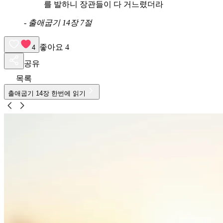
를 발하니 장관들이 다 거느렸더라
-
출애굽기 14장 7절
좋아요
4
4
공유
목록
출애굽기
14
장 한번에 읽기