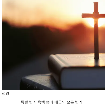
성경
특별 병거 육백 승과 애굽의 모든 병거