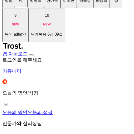
tci
상담
임명숙
번아웃
이초연
허혜정
하용희
성
9
10
녹색 adhd약
누가복음 6장 39절
앱 다운로드
로그인을 해주세요
커뮤니티
오늘의 명언/성경
오늘의 명언
오늘의 성경
전문가와 심리상담