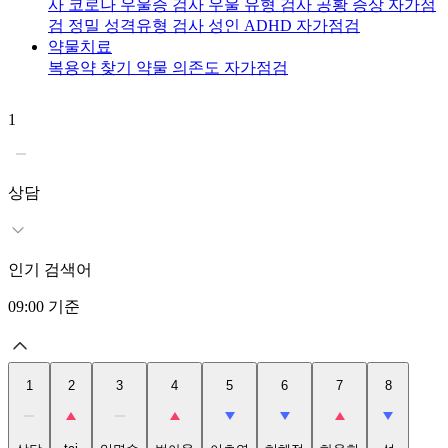
사
코로나 우울증 검사
우울 유형 검사
공황 증상 자가점
검
정밀 성격유형 검사
성인 ADHD 자가점검
약물치료
복용약 찾기
약물 의존도 자가점검
1
2
t
상담
인기 검색어
09:00
기준
1
2
3
4
5
6
7
8