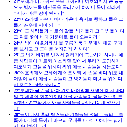
21
모세가 바다 위로 손을 내어민대 여호와께서 큰 동풍
으로 밤새도록 바닷물을 물러가게 하시니 물이 갈라져
바다가 마른 땅이 된지라
22
이스라엘 자손이 바다 가운데 육지로 행하고 물은 그
들의 좌우에 벽이 되니
23
애굽 사람들과 바로의 말들, 병거들과 그 마병들이 다
그 뒤를 쫓아 바다 가운데로 들어 오는지라
24
새벽에 여호와께서 불 구름기둥 가운데서 애굽 군대
를 보시고 그 군대를 어지럽게 하시며
25
그 병거 바퀴를 벗겨서 달리기에 극난하게 하시니 애
굽 사람들이 가로되 이스라엘 앞에서 우리가 도망하자
여호와가 그들을 위하여 싸워 애굽 사람들을 치는도다
26
여호와께서 모세에게 이르시되 네 손을 바다 위로 내
어밀어 물이 애굽 사람들과 그 병거들과 마병들 위에 다
시 흐르게 하라 하시니
27
모세가 곧 손을 바다 위로 내어밀매 새벽에 미쳐 바다
의 그 세력이 회복된지라 애굽 사람들이 물을 거스려 도
망하나 여호와께서 애굽 사람들을 바다 가운데 엎으시
니
28
물이 다시 흘러 병거들과 기병들을 덮되 그들의 뒤를
쫓아 바다에 들어간 바로의 군대를 다 덮고 하나도 남기
지 아니하였더라