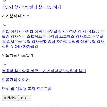
상담사 찾기
상담센터 찾기
상담하기
자기분석 테스트
종합 심리검사
종합 성격검사
우울증 검사
자존감 검사
MBTI 우
울증 검사
직무 스트레스 검사
취업 스트레스 검사
코로나 우울
증 검사
우울 유형 검사
공황 증상 자가점검
정밀 성격유형 검사
성인 ADHD 자가점검
약물치료 바로알기
복용약 찾기
약물 의존도 자가점검
정신의학과 찾기
마음관리 이야기
단체 및 기업용 복지 프로그램
회원가입
로그인