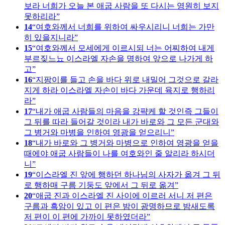
보라 너희가 오늘 본 애굽 사람을 또 다시는 영원히 보지
못하리라
14
여호와께서 너희를 위하여 싸우시리니 너희는 가만
히 있을지니라
15
여호와께서 모세에게 이르시되 너는 어찌하여 내게
부르짖느뇨 이스라엘 자손을 명하여 앞으로 나가게 하
고
16
지팡이를 들고 손을 바다 위로 내밀어 그것으로 갈라
지게 하라 이스라엘 자손이 바다 가운데 육지로 행하리
라
17
내가 애굽 사람들의 마음을 강퍅케 할 것인즉 그들이
그 뒤를 따라 들어갈 것이라 내가 바로와 그 모든 군대와
그 병거와 마병을 인하여 영광을 얻으리니
18
내가 바로와 그 병거와 마병으로 인하여 영광을 얻을
때에야 애굽 사람들이 나를 여호와인 줄 알리라 하시더
니
19
이스라엘 진 앞에 행하던 하나님의 사자가 옮겨 그 뒤
로 행하매 구름 기둥도 앞에서 그 뒤로 옮겨
20
애굽 진과 이스라엘 진 사이에 이르러 서니 저 편은
구름과 흑암이 있고 이 편은 밤이 광명하므로 밤새도록
저 편이 이 편에 가까이 못하였더라