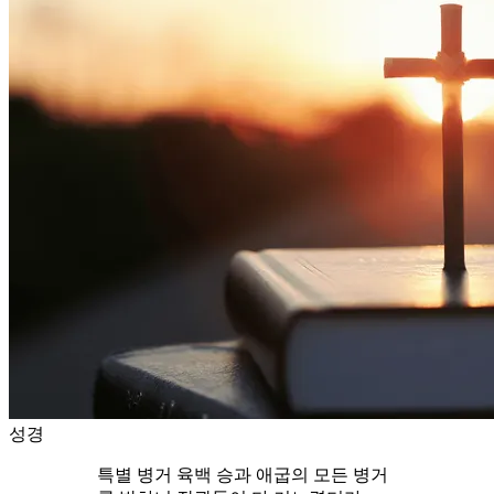
성경
특별 병거 육백 승과 애굽의 모든 병거