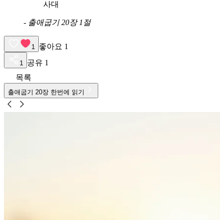
사대
-
출애굽기 20장 1절
좋아요
1
1
공유
1
1
목록
출애굽기
20
장 한번에 읽기