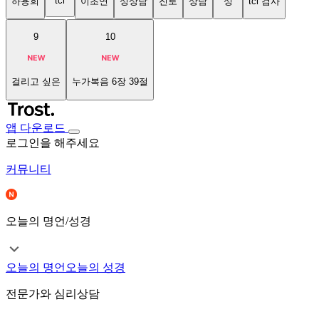
tci
하용희
이초연
성상담
진로
상담
성
tci 검사
9
10
걸리고 싶은
누가복음 6장 39절
앱 다운로드
로그인을 해주세요
커뮤니티
오늘의 명언/성경
오늘의 명언
오늘의 성경
전문가와 심리상담