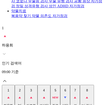
사
코로나 우울증 검사
우울 유형 검사
공황 증상 자가점
검
정밀 성격유형 검사
성인 ADHD 자가점검
약물치료
복용약 찾기
약물 의존도 자가점검
1
2
t
하용희
인기 검색어
09:00
기준
1
2
3
4
5
6
7
8