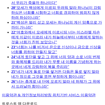
서 우리가 죽을까 하나이다
20
모세가 백성에게 이르되 두려워 말라 하나님이 강림
하심은 너희를 시험하고 너희로 경외하여 범죄치 않게
하려 하심이니라
21
백성은 멀리 섰고 모세는 하나님의 계신 암흑으로 가
까이 가니라
22
여호와께서 모세에게 이르시되 너는 이스라엘 자손
에게 이같이 이르라 내가 하늘에서부터 너희에게 말하는
것을 너희가 친히 보았으니
23
너희는 나를 비겨서 은으로 신상이나 금으로 신상을
너희를 위하여 만들지 말고
24
내게 토단을 쌓고 그 위에 너의 양과 소로 너의 번제
와 화목제를 드리라 내가 무릇 내 이름을 기념하게 하는
곳에서 네게 강림하여 복을 주리라
25
네가 내게 돌로 단을 쌓거든 다듬은 돌로 쌓지 말라
네가 정으로 그것을 쪼면 부정하게 함이니라
26
너는 층계로 내 단에 오르지 말라 네 하체가 그 위에
서 드러날까 함이니라
이용약관 & 개인정보처리방침
위치기반 서비스 이용약관
트로스트 앱 다운로드