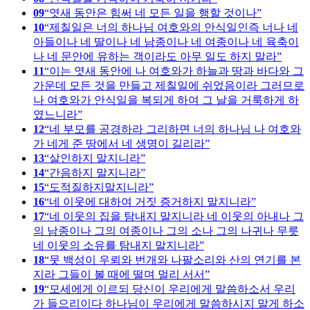
09
엿새 동안은 힘써 네 모든 일을 행할 것이나
10
제칠일은 너의 하나님 여호와의 안식일인즉 너나 네
아들이나 네 딸이나 네 남종이나 네 여종이나 네 육축이
나 네 문안에 유하는 객이라도 아무 일도 하지 말라
11
이는 엿새 동안에 나 여호와가 하늘과 땅과 바다와 그
가운데 모든 것을 만들고 제칠일에 쉬었음이라 그러므로
나 여호와가 안식일을 복되게 하여 그 날을 거룩하게 하
였느니라
12
네 부모를 공경하라 그리하면 너의 하나님 나 여호와
가 네게 준 땅에서 네 생명이 길리라
13
살인하지 말지니라
14
간음하지 말지니라
15
도적질하지말지니라
16
네 이웃에 대하여 거짓 증거하지 말지니라
17
네 이웃의 집을 탐내지 말지니라 네 이웃의 아내나 그
의 남종이나 그의 여종이나 그의 소나 그의 나귀나 무릇
네 이웃의 소유를 탐내지 말지니라
18
뭇 백성이 우뢰와 번개와 나팔소리와 산의 연기를 본
지라 그들이 볼 때에 떨며 멀리 서서
19
모세에게 이르되 당신이 우리에게 말씀하소서 우리
가 들으리이다 하나님이 우리에게 말씀하시지 말게 하소