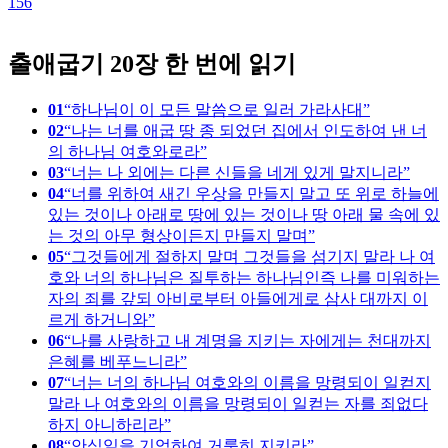
156
1
출애굽기 20장 한 번에 읽기
01
하나님이 이 모든 말씀으로 일러 가라사대
02
나는 너를 애굽 땅 종 되었던 집에서 인도하여 낸 너
의 하나님 여호와로라
03
너는 나 외에는 다른 신들을 네게 있게 말지니라
04
너를 위하여 새긴 우상을 만들지 말고 또 위로 하늘에
있는 것이나 아래로 땅에 있는 것이나 땅 아래 물 속에 있
는 것의 아무 형상이든지 만들지 말며
05
그것들에게 절하지 말며 그것들을 섬기지 말라 나 여
호와 너의 하나님은 질투하는 하나님인즉 나를 미워하는
자의 죄를 갚되 아비로부터 아들에게로 삼사 대까지 이
르게 하거니와
06
나를 사랑하고 내 계명을 지키는 자에게는 천대까지
은혜를 베푸느니라
07
너는 너의 하나님 여호와의 이름을 망령되이 일컫지
말라 나 여호와의 이름을 망령되이 일컫는 자를 죄없다
하지 아니하리라
08
안식일을 기억하여 거룩히 지키라