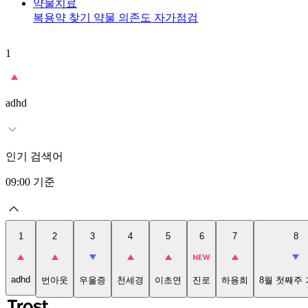
약물치료
복용약 찾기
약물 의존도 자가점검
1
adhd
인기 검색어
09:00
기준
1
2
3
4
5
6
7
8
adhd
번아웃
우울증
천세경
이초연
진로
하용희
8월 첫째주