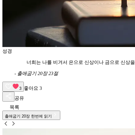
성경
너희는 나를 비겨서 은으로 신상이나 금으로 신상을
-
출애굽기 20장 23절
좋아요
3
3
공유
목록
출애굽기
20
장 한번에 읽기