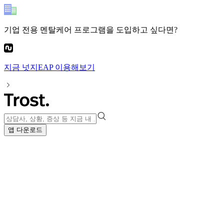
기업 전용 멘탈케어 프로그램
을 도입하고 싶다면?
지금
넛지EAP
이용해보기
앱 다운로드