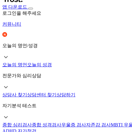
앱 다운로드
로그인을 해주세요
커뮤니티
오늘의 명언/성경
오늘의 명언
오늘의 성경
전문가와 심리상담
상담사 찾기
상담센터 찾기
상담하기
자기분석 테스트
종합 심리검사
종합 성격검사
우울증 검사
자존감 검사
MBTI 우
ADHD 자가점검