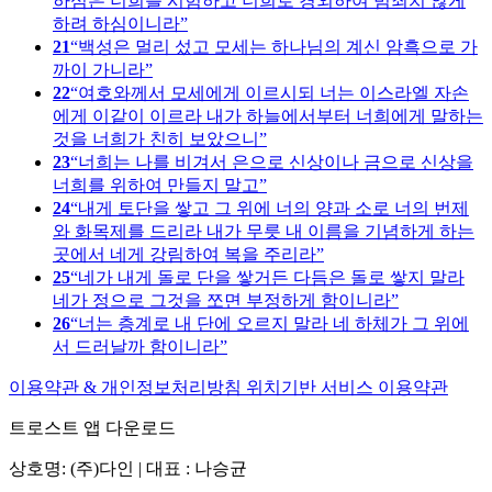
하심은 너희를 시험하고 너희로 경외하여 범죄치 않게
하려 하심이니라
21
백성은 멀리 섰고 모세는 하나님의 계신 암흑으로 가
까이 가니라
22
여호와께서 모세에게 이르시되 너는 이스라엘 자손
에게 이같이 이르라 내가 하늘에서부터 너희에게 말하는
것을 너희가 친히 보았으니
23
너희는 나를 비겨서 은으로 신상이나 금으로 신상을
너희를 위하여 만들지 말고
24
내게 토단을 쌓고 그 위에 너의 양과 소로 너의 번제
와 화목제를 드리라 내가 무릇 내 이름을 기념하게 하는
곳에서 네게 강림하여 복을 주리라
25
네가 내게 돌로 단을 쌓거든 다듬은 돌로 쌓지 말라
네가 정으로 그것을 쪼면 부정하게 함이니라
26
너는 층계로 내 단에 오르지 말라 네 하체가 그 위에
서 드러날까 함이니라
이용약관 & 개인정보처리방침
위치기반 서비스 이용약관
트로스트 앱 다운로드
상호명: (주)다인 | 대표 : 나승균