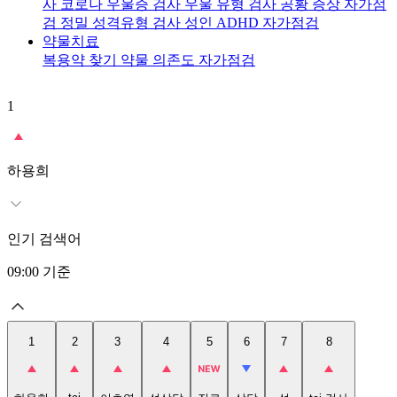
사
코로나 우울증 검사
우울 유형 검사
공황 증상 자가점
검
정밀 성격유형 검사
성인 ADHD 자가점검
약물치료
복용약 찾기
약물 의존도 자가점검
1
2
t
하용희
인기 검색어
09:00
기준
1
2
3
4
5
6
7
8