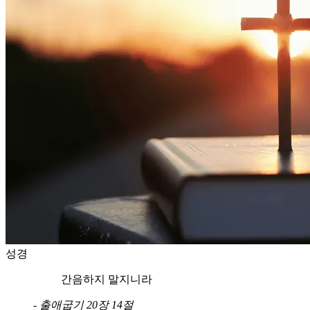
성경
간음하지 말지니라
-
출애굽기 20장 14절