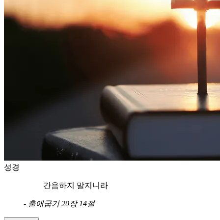
성경
간음하지 말지니라
-
출애굽기 20장 14절