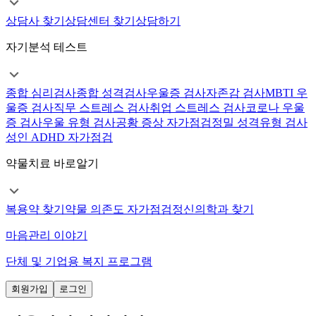
상담사 찾기
상담센터 찾기
상담하기
자기분석 테스트
종합 심리검사
종합 성격검사
우울증 검사
자존감 검사
MBTI 우
울증 검사
직무 스트레스 검사
취업 스트레스 검사
코로나 우울
증 검사
우울 유형 검사
공황 증상 자가점검
정밀 성격유형 검사
성인 ADHD 자가점검
약물치료 바로알기
복용약 찾기
약물 의존도 자가점검
정신의학과 찾기
마음관리 이야기
단체 및 기업용 복지 프로그램
회원가입
로그인