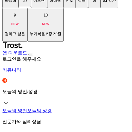
tci
하용희
이초연
성상담
진로
상담
성
tci 검사
9
10
걸리고 싶은
누가복음 6장 39절
앱 다운로드
로그인을 해주세요
커뮤니티
오늘의 명언/성경
오늘의 명언
오늘의 성경
전문가와 심리상담