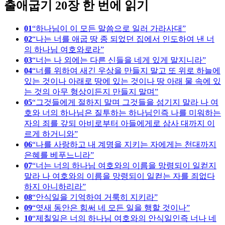
출애굽기 20장 한 번에 읽기
01
하나님이 이 모든 말씀으로 일러 가라사대
02
나는 너를 애굽 땅 종 되었던 집에서 인도하여 낸 너
의 하나님 여호와로라
03
너는 나 외에는 다른 신들을 네게 있게 말지니라
04
너를 위하여 새긴 우상을 만들지 말고 또 위로 하늘에
있는 것이나 아래로 땅에 있는 것이나 땅 아래 물 속에 있
는 것의 아무 형상이든지 만들지 말며
05
그것들에게 절하지 말며 그것들을 섬기지 말라 나 여
호와 너의 하나님은 질투하는 하나님인즉 나를 미워하는
자의 죄를 갚되 아비로부터 아들에게로 삼사 대까지 이
르게 하거니와
06
나를 사랑하고 내 계명을 지키는 자에게는 천대까지
은혜를 베푸느니라
07
너는 너의 하나님 여호와의 이름을 망령되이 일컫지
말라 나 여호와의 이름을 망령되이 일컫는 자를 죄없다
하지 아니하리라
08
안식일을 기억하여 거룩히 지키라
09
엿새 동안은 힘써 네 모든 일을 행할 것이나
10
제칠일은 너의 하나님 여호와의 안식일인즉 너나 네