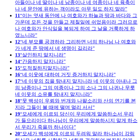
아들이나 네 딸이나 네 남종이나 네 여종이나 네 육축이
나 네 문안에 유하는 객이라도 아무 일도 하지 말라
11
이는 엿새 동안에 나 여호와가 하늘과 땅과 바다와 그
가운데 모든 것을 만들고 제칠일에 쉬었음이라 그러므로
나 여호와가 안식일을 복되게 하여 그 날을 거룩하게 하
였느니라
12
네 부모를 공경하라 그리하면 너의 하나님 나 여호와
가 네게 준 땅에서 네 생명이 길리라
13
살인하지 말지니라
14
간음하지 말지니라
15
도적질하지말지니라
16
네 이웃에 대하여 거짓 증거하지 말지니라
17
네 이웃의 집을 탐내지 말지니라 네 이웃의 아내나 그
의 남종이나 그의 여종이나 그의 소나 그의 나귀나 무릇
네 이웃의 소유를 탐내지 말지니라
18
뭇 백성이 우뢰와 번개와 나팔소리와 산의 연기를 본
지라 그들이 볼 때에 떨며 멀리 서서
19
모세에게 이르되 당신이 우리에게 말씀하소서 우리
가 들으리이다 하나님이 우리에게 말씀하시지 말게 하소
서 우리가 죽을까 하나이다
20
모세가 백성에게 이르되 두려워 말라 하나님이 강림