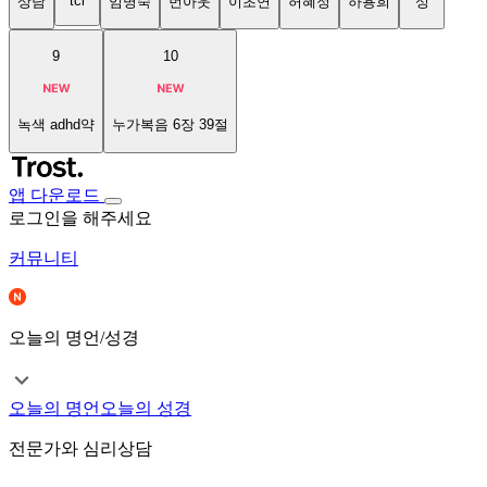
tci
상담
임명숙
번아웃
이초연
허혜정
하용희
성
9
10
녹색 adhd약
누가복음 6장 39절
앱 다운로드
로그인을 해주세요
커뮤니티
오늘의 명언/성경
오늘의 명언
오늘의 성경
전문가와 심리상담