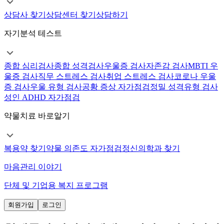
상담사 찾기
상담센터 찾기
상담하기
자기분석 테스트
종합 심리검사
종합 성격검사
우울증 검사
자존감 검사
MBTI 우
울증 검사
직무 스트레스 검사
취업 스트레스 검사
코로나 우울
증 검사
우울 유형 검사
공황 증상 자가점검
정밀 성격유형 검사
성인 ADHD 자가점검
약물치료 바로알기
복용약 찾기
약물 의존도 자가점검
정신의학과 찾기
마음관리 이야기
단체 및 기업용 복지 프로그램
회원가입
로그인