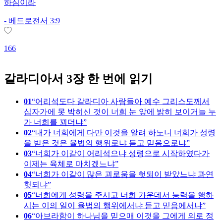
하심이라
-
베드로전서 3:9
1
166
갈라디아서 3장 한 번에 읽기
01
어리석도다 갈라디아 사람들아 예수 그리스도께서
십자가에 못 박히신 것이 너희 눈 앞에 밝히 보이거늘 누
가 너희를 꾀더냐
02
내가 너희에게 다만 이것을 알려 하노니 너희가 성령
을 받은 것은 율법의 행위로냐 듣고 믿음으로냐
03
너희가 이같이 어리석으냐 성령으로 시작하였다가
이제는 육체로 마치겠느냐
04
너희가 이같이 많은 괴로움을 헛되이 받았느냐 과연
헛되냐
05
너희에게 성령을 주시고 너희 가운데서 능력을 행하
시는 이의 일이 율법의 행위에서냐 듣고 믿음에서냐
06
아브라함이 하나님을 믿으매 이것을 그에게 의로 정