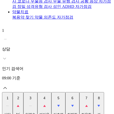
사
코로나 우울증 검사
우울 유형 검사
공황 증상 자가점
검
정밀 성격유형 검사
성인 ADHD 자가점검
약물치료
복용약 찾기
약물 의존도 자가점검
1
2
t
상담
인기 검색어
09:00
기준
1
2
3
4
5
6
7
8