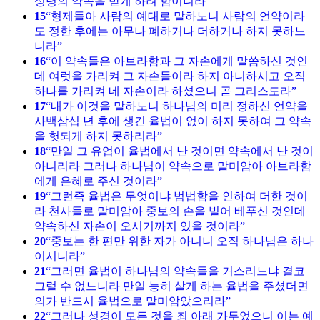
성령의 약속을 받게 하려 함이니라
15
형제들아 사람의 예대로 말하노니 사람의 언약이라
도 정한 후에는 아무나 폐하거나 더하거나 하지 못하느
니라
16
이 약속들은 아브라함과 그 자손에게 말씀하신 것인
데 여럿을 가리켜 그 자손들이라 하지 아니하시고 오직
하나를 가리켜 네 자손이라 하셨으니 곧 그리스도라
17
내가 이것을 말하노니 하나님의 미리 정하신 언약을
사백삼십 년 후에 생긴 율법이 없이 하지 못하여 그 약속
을 헛되게 하지 못하리라
18
만일 그 유업이 율법에서 난 것이면 약속에서 난 것이
아니리라 그러나 하나님이 약속으로 말미암아 아브라함
에게 은혜로 주신 것이라
19
그런즉 율법은 무엇이냐 범법함을 인하여 더한 것이
라 천사들로 말미암아 중보의 손을 빌어 베푸신 것인데
약속하신 자손이 오시기까지 있을 것이라
20
중보는 한 편만 위한 자가 아니니 오직 하나님은 하나
이시니라
21
그러면 율법이 하나님의 약속들을 거스리느냐 결코
그럴 수 없느니라 만일 능히 살게 하는 율법을 주셨더면
의가 반드시 율법으로 말미암았으리라
22
그러나 성경이 모든 것을 죄 아래 가두었으니 이는 예