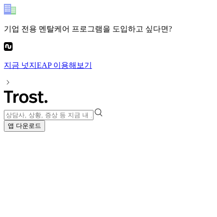
기업 전용 멘탈케어 프로그램
을 도입하고 싶다면?
지금
넛지EAP
이용해보기
앱 다운로드