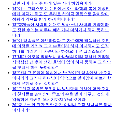
달린 자마다 저주 아래 있는 자라 하였음이라
14
이는 그리스도 예수 안에서 아브라함의 복이 이방인
에게 미치게 하고 또 우리로 하여금 믿음으로 말미암아
성령의 약속을 받게 하려 함이니라
15
형제들아 사람의 예대로 말하노니 사람의 언약이라
도 정한 후에는 아무나 폐하거나 더하거나 하지 못하느
니라
16
이 약속들은 아브라함과 그 자손에게 말씀하신 것인
데 여럿을 가리켜 그 자손들이라 하지 아니하시고 오직
하나를 가리켜 네 자손이라 하셨으니 곧 그리스도라
17
내가 이것을 말하노니 하나님의 미리 정하신 언약을
사백삼십 년 후에 생긴 율법이 없이 하지 못하여 그 약속
을 헛되게 하지 못하리라
18
만일 그 유업이 율법에서 난 것이면 약속에서 난 것이
아니리라 그러나 하나님이 약속으로 말미암아 아브라함
에게 은혜로 주신 것이라
19
그런즉 율법은 무엇이냐 범법함을 인하여 더한 것이
라 천사들로 말미암아 중보의 손을 빌어 베푸신 것인데
약속하신 자손이 오시기까지 있을 것이라
20
중보는 한 편만 위한 자가 아니니 오직 하나님은 하나
이시니라