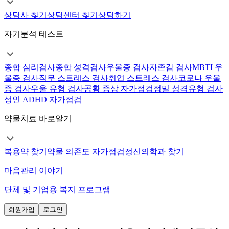
상담사 찾기
상담센터 찾기
상담하기
자기분석 테스트
종합 심리검사
종합 성격검사
우울증 검사
자존감 검사
MBTI 우
울증 검사
직무 스트레스 검사
취업 스트레스 검사
코로나 우울
증 검사
우울 유형 검사
공황 증상 자가점검
정밀 성격유형 검사
성인 ADHD 자가점검
약물치료 바로알기
복용약 찾기
약물 의존도 자가점검
정신의학과 찾기
마음관리 이야기
단체 및 기업용 복지 프로그램
회원가입
로그인