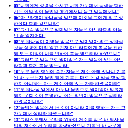
05
너희에게 성령을 주시고 너희 가운데서 능력을 행하
시는 이의 일이 율법의 행위에서냐 듣고 믿음에서냐
06
아브라함이 하나님을 믿으매 이것을 그에게 의로 정
하셨다 함과 같으니라
07
그런즉 믿음으로 말미암은 자들은 아브라함의 아들
인 줄 알지어다
08
또 하나님이 이방을 믿음으로 말미암아 의로 정하실
것을 성경이 미리 알고 먼저 아브라함에게 복음을 전하
되 모든 이방이 너를 인하여 복을 받으리라 하였으니
09
그러므로 믿음으로 말미암은 자는 믿음이 있는 아브
라함과 함께 복을 받느니라
10
무릇 율법 행위에 속한 자들은 저주 아래 있나니 기록
된 바 누구든지 율법 책에 기록된 대로 온갖 일을 항상 행
하지 아니하는 자는 저주 아래 있는 자라 하였음이라
11
또 하나님 앞에서 아무나 율법으로 말미암아 의롭게
되지 못할 것이 분명하니 이는 의인이 믿음으로 살리라
하였음이니라
12
율법은 믿음에서 난 것이 아니라 이를 행하는 자는 그
가운데서 살리라 하였느니라
13
그리스도께서 우리를 위하여 저주를 받은 바 되사 율
법의 저주에서 우리를 속량하셨으니 기록된 바 나무에