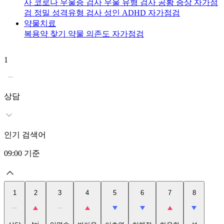
사
코로나 우울증 검사
우울 유형 검사
공황 증상 자가점
검
정밀 성격유형 검사
성인 ADHD 자가점검
약물치료
복용약 찾기
약물 의존도 자가점검
1
2
t
상담
인기 검색어
09:00
기준
1
2
3
4
5
6
7
8