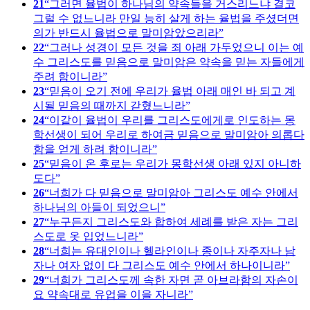
21
그러면 율법이 하나님의 약속들을 거스리느냐 결코
그럴 수 없느니라 만일 능히 살게 하는 율법을 주셨더면
의가 반드시 율법으로 말미암았으리라
22
그러나 성경이 모든 것을 죄 아래 가두었으니 이는 예
수 그리스도를 믿음으로 말미암은 약속을 믿는 자들에게
주려 함이니라
23
믿음이 오기 전에 우리가 율법 아래 매인 바 되고 계
시될 믿음의 때까지 갇혔느니라
24
이같이 율법이 우리를 그리스도에게로 인도하는 몽
학선생이 되어 우리로 하여금 믿음으로 말미암아 의롭다
함을 얻게 하려 함이니라
25
믿음이 온 후로는 우리가 몽학선생 아래 있지 아니하
도다
26
너희가 다 믿음으로 말미암아 그리스도 예수 안에서
하나님의 아들이 되었으니
27
누구든지 그리스도와 합하여 세례를 받은 자는 그리
스도로 옷 입었느니라
28
너희는 유대인이나 헬라인이나 종이나 자주자나 남
자나 여자 없이 다 그리스도 예수 안에서 하나이니라
29
너희가 그리스도께 속한 자면 곧 아브라함의 자손이
요 약속대로 유업을 이을 자니라