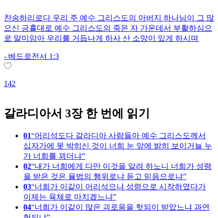
찬송하리로다 우리 주 예수 그리스도의 아버지 하나님이 그 많
으신 긍휼대로 예수 그리스도의 죽은 자 가운데서 부활하심으
로 말미암아 우리를 거듭나게 하사 산 소망이 있게 하시며
-
베드로전서 1:3
142
1
갈라디아서 3장 한 번에 읽기
01
어리석도다 갈라디아 사람들아 예수 그리스도께서
십자가에 못 박히신 것이 너희 눈 앞에 밝히 보이거늘 누
가 너희를 꾀더냐
02
내가 너희에게 다만 이것을 알려 하노니 너희가 성령
을 받은 것은 율법의 행위로냐 듣고 믿음으로냐
03
너희가 이같이 어리석으냐 성령으로 시작하였다가
이제는 육체로 마치겠느냐
04
너희가 이같이 많은 괴로움을 헛되이 받았느냐 과연
헛되냐