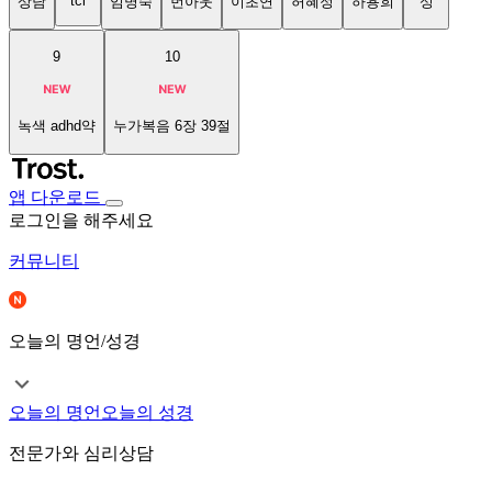
tci
상담
임명숙
번아웃
이초연
허혜정
하용희
성
9
10
녹색 adhd약
누가복음 6장 39절
앱 다운로드
로그인을 해주세요
커뮤니티
오늘의 명언/성경
오늘의 명언
오늘의 성경
전문가와 심리상담