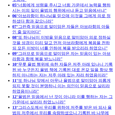
05
너희에게 성령을 주시고 너희 가운데서 능력을 행하
시는 이의 일이 율법의 행위에서냐 듣고 믿음에서냐
06
아브라함이 하나님을 믿으매 이것을 그에게 의로 정
하셨다 함과 같으니라
07
그런즉 믿음으로 말미암은 자들은 아브라함의 아들
인 줄 알지어다
08
또 하나님이 이방을 믿음으로 말미암아 의로 정하실
것을 성경이 미리 알고 먼저 아브라함에게 복음을 전하
되 모든 이방이 너를 인하여 복을 받으리라 하였으니
09
그러므로 믿음으로 말미암은 자는 믿음이 있는 아브
라함과 함께 복을 받느니라
10
무릇 율법 행위에 속한 자들은 저주 아래 있나니 기록
된 바 누구든지 율법 책에 기록된 대로 온갖 일을 항상 행
하지 아니하는 자는 저주 아래 있는 자라 하였음이라
11
또 하나님 앞에서 아무나 율법으로 말미암아 의롭게
되지 못할 것이 분명하니 이는 의인이 믿음으로 살리라
하였음이니라
12
율법은 믿음에서 난 것이 아니라 이를 행하는 자는 그
가운데서 살리라 하였느니라
13
그리스도께서 우리를 위하여 저주를 받은 바 되사 율
법의 저주에서 우리를 속량하셨으니 기록된 바 나무에