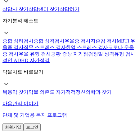
상담사 찾기
상담센터 찾기
상담하기
자기분석 테스트
종합 심리검사
종합 성격검사
우울증 검사
자존감 검사
MBTI 우
울증 검사
직무 스트레스 검사
취업 스트레스 검사
코로나 우울
증 검사
우울 유형 검사
공황 증상 자가점검
정밀 성격유형 검사
성인 ADHD 자가점검
약물치료 바로알기
복용약 찾기
약물 의존도 자가점검
정신의학과 찾기
마음관리 이야기
단체 및 기업용 복지 프로그램
회원가입
로그인