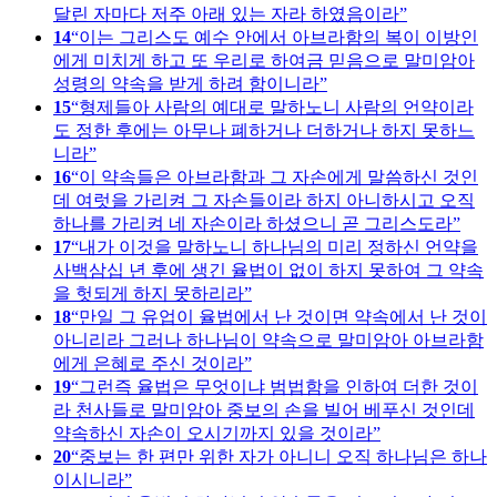
달린 자마다 저주 아래 있는 자라 하였음이라
14
이는 그리스도 예수 안에서 아브라함의 복이 이방인
에게 미치게 하고 또 우리로 하여금 믿음으로 말미암아
성령의 약속을 받게 하려 함이니라
15
형제들아 사람의 예대로 말하노니 사람의 언약이라
도 정한 후에는 아무나 폐하거나 더하거나 하지 못하느
니라
16
이 약속들은 아브라함과 그 자손에게 말씀하신 것인
데 여럿을 가리켜 그 자손들이라 하지 아니하시고 오직
하나를 가리켜 네 자손이라 하셨으니 곧 그리스도라
17
내가 이것을 말하노니 하나님의 미리 정하신 언약을
사백삼십 년 후에 생긴 율법이 없이 하지 못하여 그 약속
을 헛되게 하지 못하리라
18
만일 그 유업이 율법에서 난 것이면 약속에서 난 것이
아니리라 그러나 하나님이 약속으로 말미암아 아브라함
에게 은혜로 주신 것이라
19
그런즉 율법은 무엇이냐 범법함을 인하여 더한 것이
라 천사들로 말미암아 중보의 손을 빌어 베푸신 것인데
약속하신 자손이 오시기까지 있을 것이라
20
중보는 한 편만 위한 자가 아니니 오직 하나님은 하나
이시니라