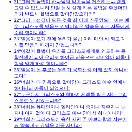
21
그러면 율법이 하나님의 약속들을 거스리느냐 결코
그럴 수 없느니라 만일 능히 살게 하는 율법을 주셨더면
의가 반드시 율법으로 말미암았으리라
22
그러나 성경이 모든 것을 죄 아래 가두었으니 이는 예
수 그리스도를 믿음으로 말미암은 약속을 믿는 자들에게
주려 함이니라
23
믿음이 오기 전에 우리가 율법 아래 매인 바 되고 계
시될 믿음의 때까지 갇혔느니라
24
이같이 율법이 우리를 그리스도에게로 인도하는 몽
학선생이 되어 우리로 하여금 믿음으로 말미암아 의롭다
함을 얻게 하려 함이니라
25
믿음이 온 후로는 우리가 몽학선생 아래 있지 아니하
도다
26
너희가 다 믿음으로 말미암아 그리스도 예수 안에서
하나님의 아들이 되었으니
27
누구든지 그리스도와 합하여 세례를 받은 자는 그리
스도로 옷 입었느니라
28
너희는 유대인이나 헬라인이나 종이나 자주자나 남
자나 여자 없이 다 그리스도 예수 안에서 하나이니라
29
너희가 그리스도께 속한 자면 곧 아브라함의 자손이
요 약속대로 유업을 이을 자니라