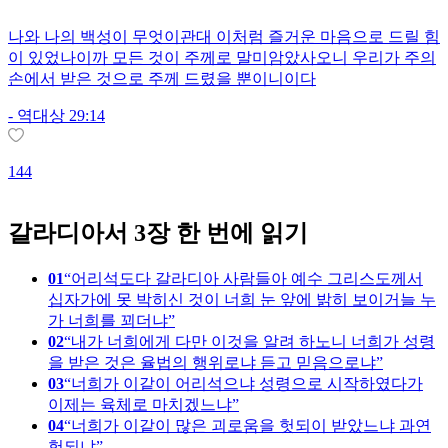
나와 나의 백성이 무엇이관대 이처럼 즐거운 마음으로 드릴 힘
이 있었나이까 모든 것이 주께로 말미암았사오니 우리가 주의
손에서 받은 것으로 주께 드렸을 뿐이니이다
-
역대상 29:14
1
144
갈라디아서 3장 한 번에 읽기
01
어리석도다 갈라디아 사람들아 예수 그리스도께서
십자가에 못 박히신 것이 너희 눈 앞에 밝히 보이거늘 누
가 너희를 꾀더냐
02
내가 너희에게 다만 이것을 알려 하노니 너희가 성령
을 받은 것은 율법의 행위로냐 듣고 믿음으로냐
03
너희가 이같이 어리석으냐 성령으로 시작하였다가
이제는 육체로 마치겠느냐
04
너희가 이같이 많은 괴로움을 헛되이 받았느냐 과연
헛되냐