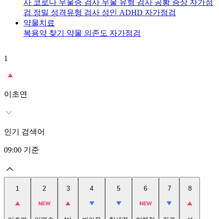
사
코로나 우울증 검사
우울 유형 검사
공황 증상 자가점
검
정밀 성격유형 검사
성인 ADHD 자가점검
약물치료
복용약 찾기
약물 의존도 자가점검
1
2
이초연
인기 검색어
09:00
기준
1
2
3
4
5
6
7
8