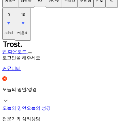
tci
이초연
임명숙
번아웃
천세경
허혜정
진로
성
9
10
adhd
하용희
앱 다운로드
로그인을 해주세요
커뮤니티
오늘의 명언/성경
오늘의 명언
오늘의 성경
전문가와 심리상담