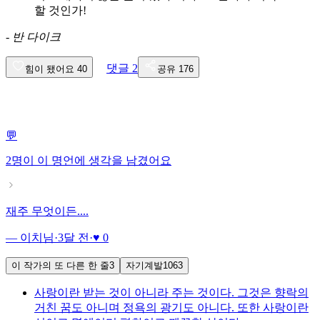
할 것인가!
-
반 다이크
댓글
2
힘이 됐어요
40
공유
176
💬
2명이
이 명언에 생각을 남겼어요
재주 무엇이든....
— 이치님
·
3달 전
·
♥ 0
이 작가의 또 다른 한 줄
3
자기계발
1063
사랑이란 받는 것이 아니라 주는 것이다. 그것은 향락의
거친 꿈도 아니며 정욕의 광기도 아니다. 또한 사랑이란