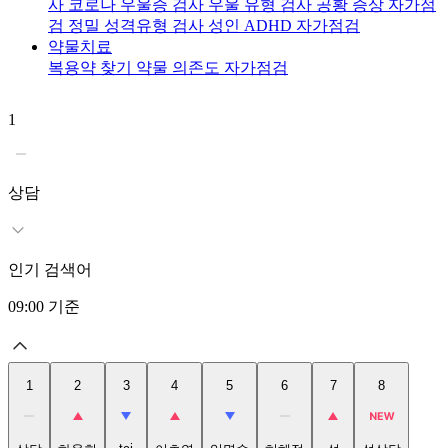
사
코로나 우울증 검사
우울 유형 검사
공황 증상 자가점
검
정밀 성격유형 검사
성인 ADHD 자가점검
약물치료
복용약 찾기
약물 의존도 자가점검
1
2
상담
인기 검색어
09:00
기준
1
2
3
4
5
6
7
8