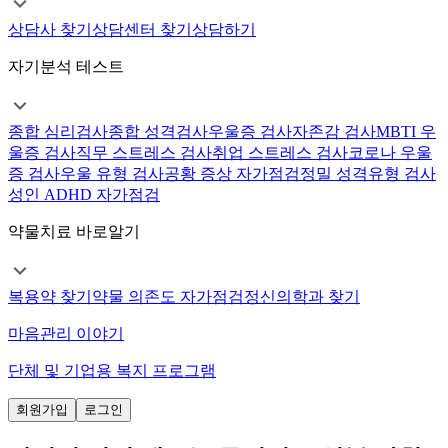
상담사 찾기
상담센터 찾기
상담하기
자기분석 테스트
종합 심리검사
종합 성격검사
우울증 검사
자존감 검사
MBTI 우
울증 검사
직무 스트레스 검사
취업 스트레스 검사
코로나 우울
증 검사
우울 유형 검사
공황 증상 자가점검
정밀 성격유형 검사
성인 ADHD 자가점검
약물치료 바로알기
복용약 찾기
약물 의존도 자가점검
정신의학과 찾기
마음관리 이야기
단체 및 기업용 복지 프로그램
회원가입
로그인