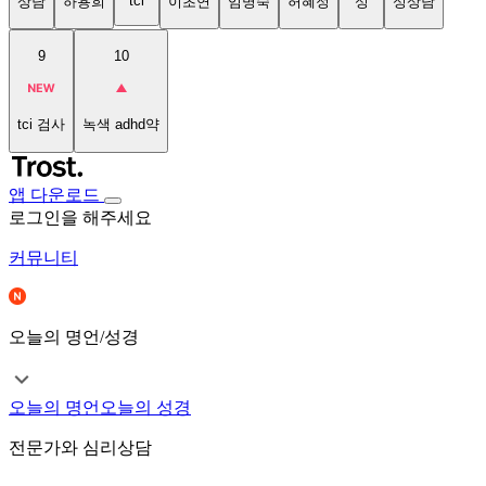
tci
상담
하용희
이초연
임명숙
허혜정
성
성상담
9
10
tci 검사
녹색 adhd약
앱 다운로드
로그인을 해주세요
커뮤니티
오늘의 명언/성경
오늘의 명언
오늘의 성경
전문가와 심리상담