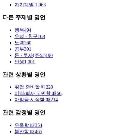
자기계발
1,063
다른 주제별 명언
행복
494
우정 · 친구
168
노력
260
공부
391
돈 · 투자(주식)
190
인생
1,001
관련 상황별 명언
취업 준비할 때
220
이직/퇴사 고민할 때
66
아침을 시작할 때
214
관련 감정별 명언
우울할 때
354
불안할 때
465