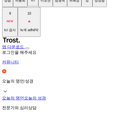
tci
상담
하용희
이초연
임명숙
허혜정
성
성상담
9
10
tci 검사
녹색 adhd약
앱 다운로드
로그인을 해주세요
커뮤니티
오늘의 명언/성경
오늘의 명언
오늘의 성경
전문가와 심리상담