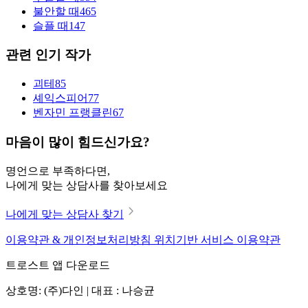
불안할 때
465
슬플 때
147
관련 인기 작가
괴테
85
셰익스피어
77
벤자민 프랭클린
67
마음이 많이 힘드신가요?
명언으로 부족하다면,
나에게 맞는 상담사를 찾아보세요
나에게 맞는 상담사 찾기
이용약관 & 개인정보처리방침
위치기반 서비스 이용약관
트로스트 앱 다운로드
상호명: (주)다인 | 대표 : 나승균