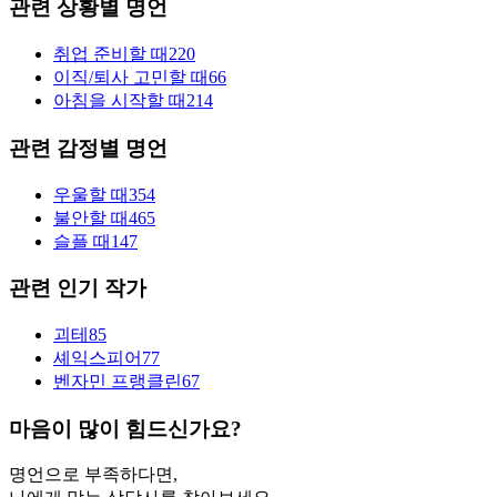
관련 상황별 명언
취업 준비할 때
220
이직/퇴사 고민할 때
66
아침을 시작할 때
214
관련 감정별 명언
우울할 때
354
불안할 때
465
슬플 때
147
관련 인기 작가
괴테
85
셰익스피어
77
벤자민 프랭클린
67
마음이 많이 힘드신가요?
명언으로 부족하다면,