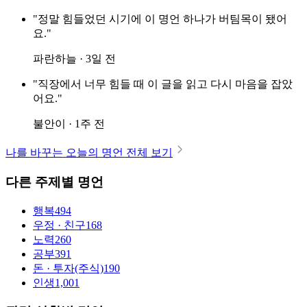
"정말 힘들었던 시기에 이 명언 하나가 버팀목이 됐어
요."
파란하늘 · 3일 전
"직장에서 너무 힘들 때 이 글을 읽고 다시 마음을 잡았
어요."
불안이 · 1주 전
나를 바꾸는 오늘의 명언 전체 보기
다른 주제별 명언
행복
494
우정 · 친구
168
노력
260
공부
391
돈 · 투자(주식)
190
인생
1,001