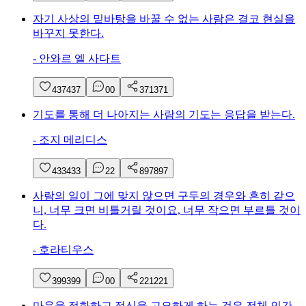
자기 사상의 밑바탕을 바꿀 수 없는 사람은 결코 현실을
바꾸지 못한다.
-
안와르 엘 사다트
437
437
0
0
371
371
기도를 통해 더 나아지는 사람의 기도는 응답을 받는다.
-
조지 메리디스
433
433
2
2
897
897
사람의 일이 그에 맞지 않으면 구두의 경우와 흔히 같으
니, 너무 크면 비틀거릴 것이요, 너무 작으면 부르틀 것이
다.
-
호라티우스
399
399
0
0
221
221
마음을 정화하고 정신을 고요하게 하는 것은 전체 인간