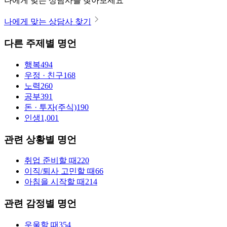
나에게 맞는 상담사를 찾아보세요
나에게 맞는 상담사 찾기
다른 주제별 명언
행복
494
우정 · 친구
168
노력
260
공부
391
돈 · 투자(주식)
190
인생
1,001
관련 상황별 명언
취업 준비할 때
220
이직/퇴사 고민할 때
66
아침을 시작할 때
214
관련 감정별 명언
우울할 때
354