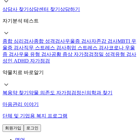
상담사 찾기
상담센터 찾기
상담하기
자기분석 테스트
종합 심리검사
종합 성격검사
우울증 검사
자존감 검사
MBTI 우
울증 검사
직무 스트레스 검사
취업 스트레스 검사
코로나 우울
증 검사
우울 유형 검사
공황 증상 자가점검
정밀 성격유형 검사
성인 ADHD 자가점검
약물치료 바로알기
복용약 찾기
약물 의존도 자가점검
정신의학과 찾기
마음관리 이야기
단체 및 기업용 복지 프로그램
회원가입
로그인
명언