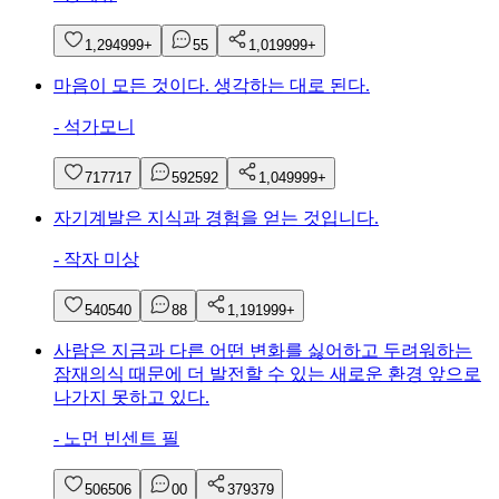
1,294
999+
5
5
1,019
999+
마음이 모든 것이다. 생각하는 대로 된다.
-
석가모니
717
717
592
592
1,049
999+
자기계발은 지식과 경험을 얻는 것입니다.
-
작자 미상
540
540
8
8
1,191
999+
사람은 지금과 다른 어떤 변화를 싫어하고 두려워하는
잠재의식 때문에 더 발전할 수 있는 새로운 환경 앞으로
나가지 못하고 있다.
-
노먼 빈센트 필
506
506
0
0
379
379