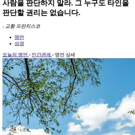
사람을 판단하지 말라. 그 누구도 타인을
판단할 권리는 없습니다.
-
교황 프란치스코
명언
성경
오늘의 명언
›
인간관계
›
명언 상세