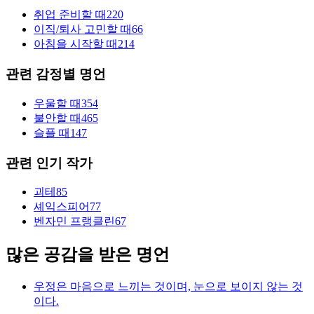
취업 준비할 때
220
이직/퇴사 고민할 때
66
아침을 시작할 때
214
관련 감정별 명언
우울할 때
354
불안할 때
465
슬플 때
147
관련 인기 작가
괴테
85
셰익스피어
77
벤자민 프랭클린
67
많은 공감을 받은 명언
우정은 마음으로 느끼는 것이며, 눈으로 보이지 않는 것
이다.