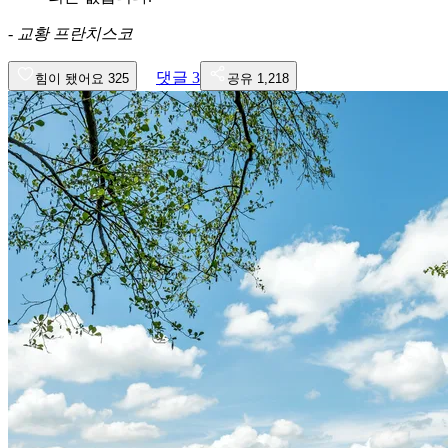
-
교황 프란치스코
댓글
3
힘이 됐어요
325
공유
1,218