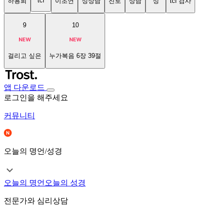
tci
하용희
이초연
성상담
진로
상담
성
tci 검사
9
10
걸리고 싶은
누가복음 6장 39절
앱 다운로드
로그인을 해주세요
커뮤니티
오늘의 명언/성경
오늘의 명언
오늘의 성경
전문가와 심리상담