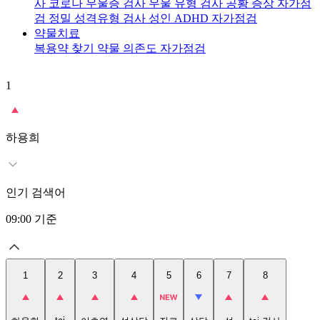
사
코로나 우울증 검사
우울 유형 검사
공황 증상 자가점
검
정밀 성격유형 검사
성인 ADHD 자가점검
약물치료
복용약 찾기
약물 의존도 자가점검
1
2
t
하용희
인기 검색어
09:00
기준
1
2
3
4
5
6
7
8