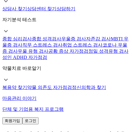
상담사 찾기
상담센터 찾기
상담하기
자기분석 테스트
종합 심리검사
종합 성격검사
우울증 검사
자존감 검사
MBTI 우
울증 검사
직무 스트레스 검사
취업 스트레스 검사
코로나 우울
증 검사
우울 유형 검사
공황 증상 자가점검
정밀 성격유형 검사
성인 ADHD 자가점검
약물치료 바로알기
복용약 찾기
약물 의존도 자가점검
정신의학과 찾기
마음관리 이야기
단체 및 기업용 복지 프로그램
회원가입
로그인