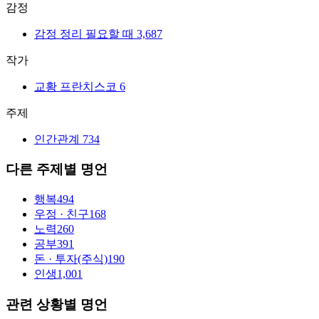
감정
감정 정리 필요할 때
3,687
작가
교황 프란치스코
6
주제
인간관계
734
다른 주제별 명언
행복
494
우정 · 친구
168
노력
260
공부
391
돈 · 투자(주식)
190
인생
1,001
관련 상황별 명언