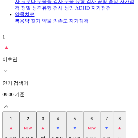
사
코로나 우울증 검사
우울 유형 검사
공황 증상 자가점
검
정밀 성격유형 검사
성인 ADHD 자가점검
약물치료
복용약 찾기
약물 의존도 자가점검
1
2
이초연
인기 검색어
09:00
기준
1
2
3
4
5
6
7
8