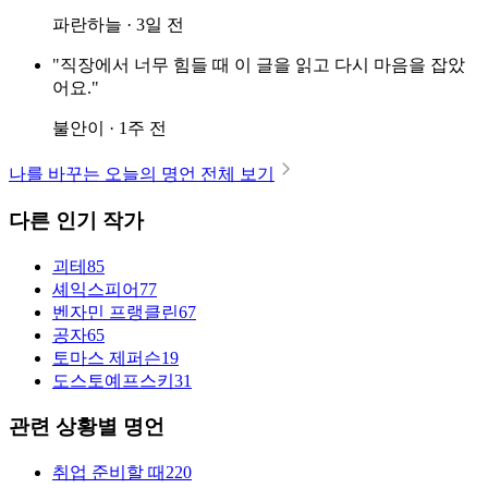
파란하늘 · 3일 전
"직장에서 너무 힘들 때 이 글을 읽고 다시 마음을 잡았
어요."
불안이 · 1주 전
나를 바꾸는 오늘의 명언 전체 보기
다른 인기 작가
괴테
85
셰익스피어
77
벤자민 프랭클린
67
공자
65
토마스 제퍼슨
19
도스토예프스키
31
관련 상황별 명언
취업 준비할 때
220