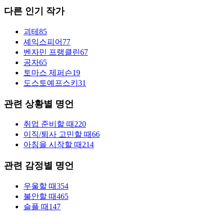
다른 인기 작가
괴테
85
셰익스피어
77
벤자민 프랭클린
67
공자
65
토마스 제퍼슨
19
도스토예프스키
31
관련 상황별 명언
취업 준비할 때
220
이직/퇴사 고민할 때
66
아침을 시작할 때
214
관련 감정별 명언
우울할 때
354
불안할 때
465
슬플 때
147