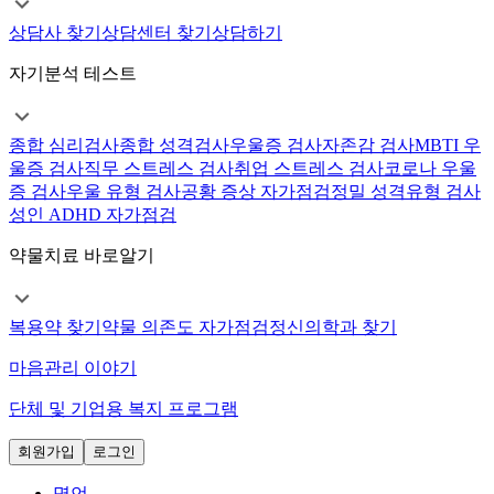
상담사 찾기
상담센터 찾기
상담하기
자기분석 테스트
종합 심리검사
종합 성격검사
우울증 검사
자존감 검사
MBTI 우
울증 검사
직무 스트레스 검사
취업 스트레스 검사
코로나 우울
증 검사
우울 유형 검사
공황 증상 자가점검
정밀 성격유형 검사
성인 ADHD 자가점검
약물치료 바로알기
복용약 찾기
약물 의존도 자가점검
정신의학과 찾기
마음관리 이야기
단체 및 기업용 복지 프로그램
회원가입
로그인
명언