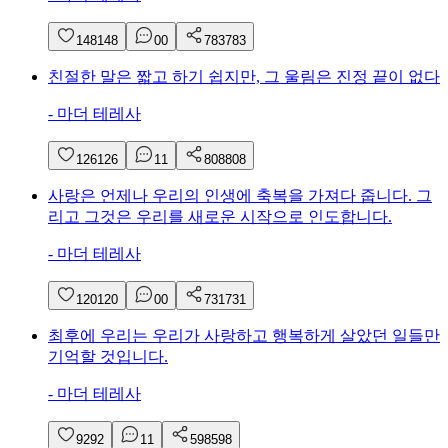
148
148
0
0
783
783
친절한 말은 짧고 하기 쉽지만, 그 울림은 진정 끝이 없다
-
마더 테레사
126
126
1
1
808
808
사랑은 언제나 우리의 인생에 축복을 가져다 줍니다. 그
리고 그것은 우리를 새로운 시작으로 인도합니다.
-
마더 테레사
120
120
0
0
731
731
최후에 우리는 우리가 사랑하고 행복하게 살았던 일들만
기억할 것입니다.
-
마더 테레사
92
92
1
1
598
598