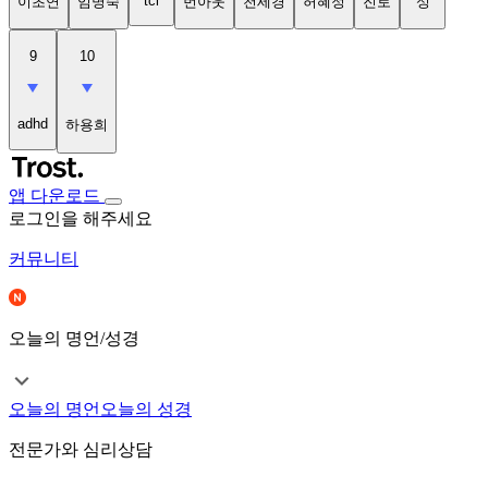
tci
이초연
임명숙
번아웃
천세경
허혜정
진로
성
9
10
adhd
하용희
앱 다운로드
로그인을 해주세요
커뮤니티
오늘의 명언/성경
오늘의 명언
오늘의 성경
전문가와 심리상담