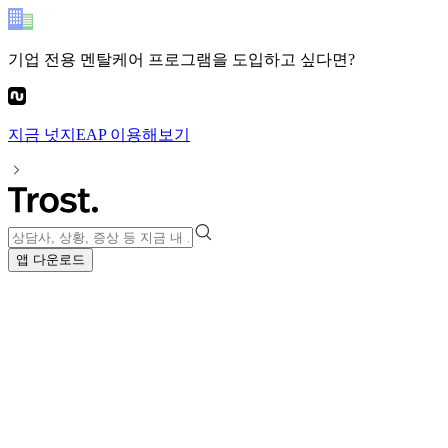
기업 전용 멘탈케어 프로그램
을 도입하고 싶다면?
지금
넛지EAP
이용해보기
앱 다운로드