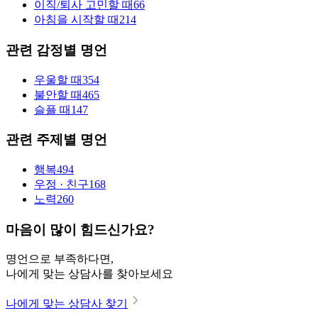
이직/퇴사 고민할 때
66
아침을 시작할 때
214
관련 감정별 명언
우울할 때
354
불안할 때
465
슬플 때
147
관련 주제별 명언
행복
494
우정 · 친구
168
노력
260
마음이 많이 힘드신가요?
명언으로 부족하다면,
나에게 맞는 상담사를 찾아보세요
나에게 맞는 상담사 찾기