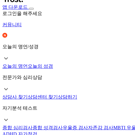
앱 다운로드
로그인을 해주세요
커뮤니티
오늘의 명언/성경
오늘의 명언
오늘의 성경
전문가와 심리상담
상담사 찾기
상담센터 찾기
상담하기
자기분석 테스트
종합 심리검사
종합 성격검사
우울증 검사
자존감 검사
MBTI 우
ADHD 자가점검