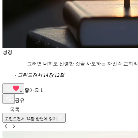
성경
그러면 너희도 신령한 것을 사모하는 자인즉 교회의
-
고린도전서 14장 12절
좋아요
1
1
공유
목록
고린도전서
14
장 한번에 읽기