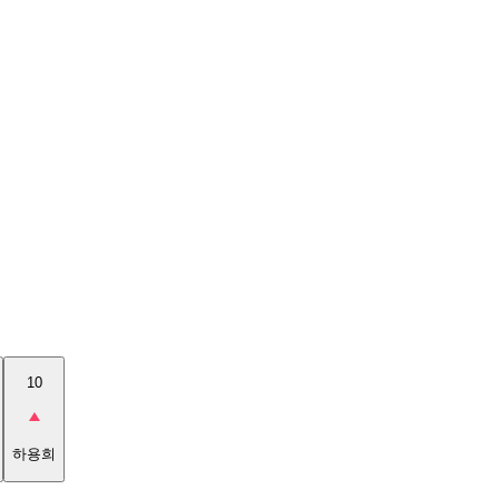
10
하용희