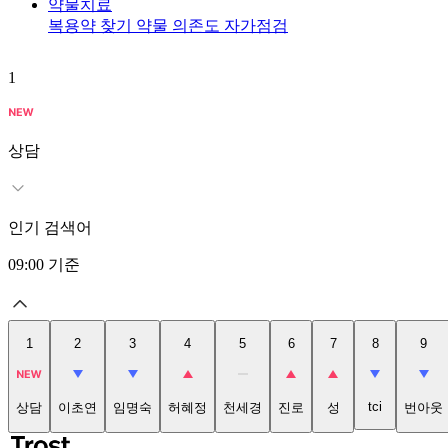
약물치료
복용약 찾기
약물 의존도 자가점검
1
상담
인기 검색어
09:00
기준
1
2
3
4
5
6
7
8
9
tci
상담
이초연
임명숙
허혜정
천세경
진로
성
번아웃