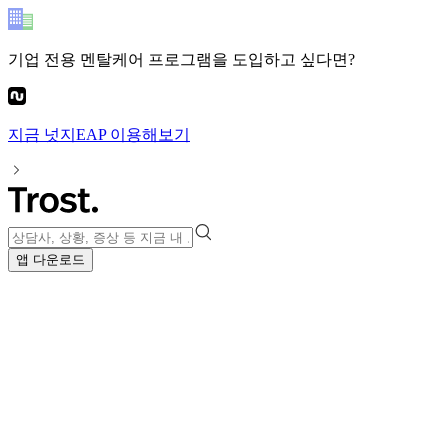
기업 전용 멘탈케어 프로그램
을 도입하고 싶다면?
지금
넛지EAP
이용해보기
앱 다운로드