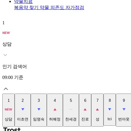
약물치료
복용약 찾기
약물 의존도 자가점검
1
상담
인기 검색어
09:00
기준
1
2
3
4
5
6
7
8
9
tci
상담
이초연
임명숙
허혜정
천세경
진로
성
번아웃