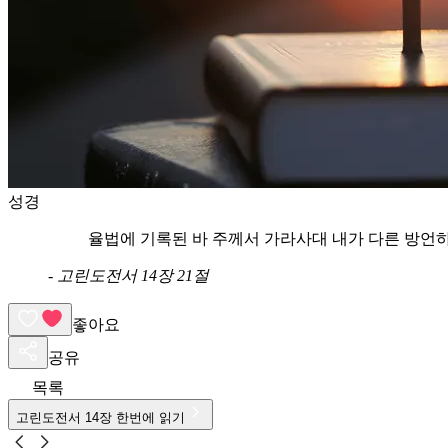
성경
율법에 기록된 바 주께서 가라사대 내가 다른 방언
-
고린도전서 14장 21절
좋아요
공유
목록
고린도전서
14
장 한번에 읽기