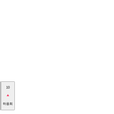
10
하용희