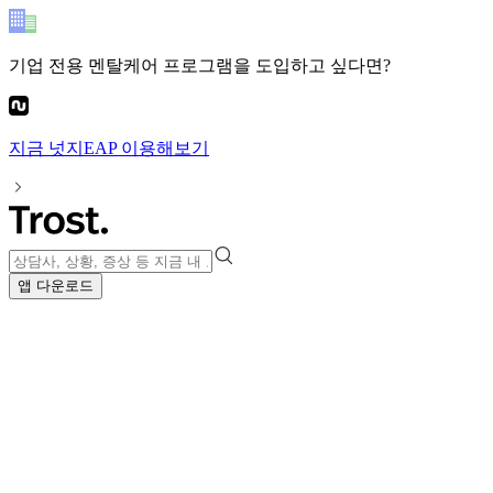
기업 전용 멘탈케어 프로그램
을 도입하고 싶다면?
지금
넛지EAP
이용해보기
앱 다운로드