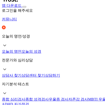
앱 다운로드
로그인을 해주세요
커뮤니티
오늘의 명언/성경
오늘의 명언
오늘의 성경
전문가와 심리상담
상담사 찾기
상담센터 찾기
상담하기
자기분석 테스트
종합 심리검사
종합 성격검사
우울증 검사
자존감 검사
MBTI 우
ADHD 자가점검