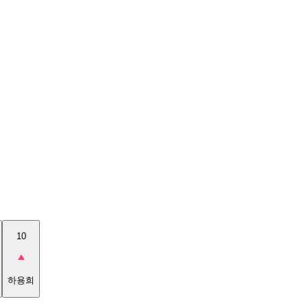
10
하용희