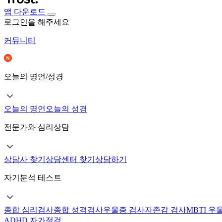
앱 다운로드
로그인을 해주세요
커뮤니티
오늘의 명언/성경
오늘의 명언
오늘의 성경
전문가와 심리상담
상담사 찾기
상담센터 찾기
상담하기
자기분석 테스트
종합 심리검사
종합 성격검사
우울증 검사
자존감 검사
MBTI 우
ADHD 자가점검