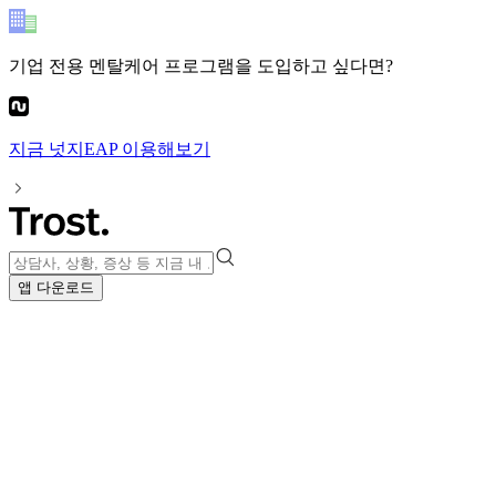
기업 전용 멘탈케어 프로그램
을 도입하고 싶다면?
지금
넛지EAP
이용해보기
앱 다운로드