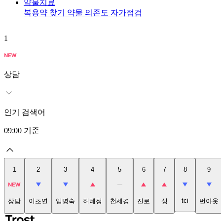
약물치료
복용약 찾기
약물 의존도 자가점검
1
상담
인기 검색어
09:00
기준
1
2
3
4
5
6
7
8
9
tci
상담
이초연
임명숙
허혜정
천세경
진로
성
번아웃