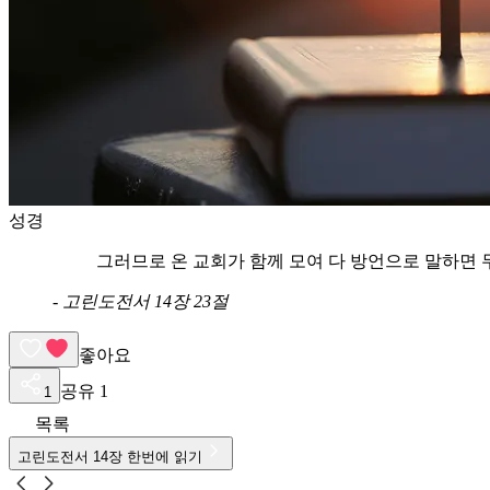
성경
그러므로 온 교회가 함께 모여 다 방언으로 말하면
-
고린도전서 14장 23절
좋아요
공유
1
1
목록
고린도전서
14
장 한번에 읽기