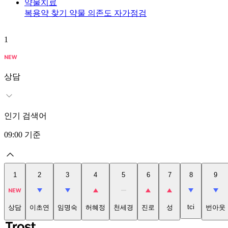
약물치료
복용약 찾기
약물 의존도 자가점검
1
상담
인기 검색어
09:00
기준
1
2
3
4
5
6
7
8
9
tci
상담
이초연
임명숙
허혜정
천세경
진로
성
번아웃