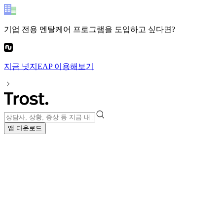
기업 전용 멘탈케어 프로그램
을 도입하고 싶다면?
지금
넛지EAP
이용해보기
앱 다운로드