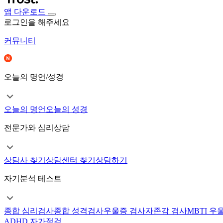
앱 다운로드
로그인을 해주세요
커뮤니티
오늘의 명언/성경
오늘의 명언
오늘의 성경
전문가와 심리상담
상담사 찾기
상담센터 찾기
상담하기
자기분석 테스트
종합 심리검사
종합 성격검사
우울증 검사
자존감 검사
MBTI 우
ADHD 자가점검