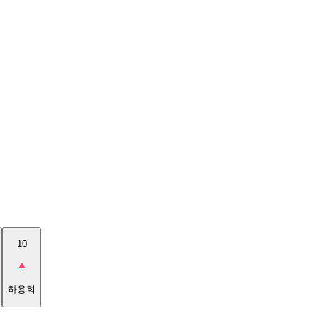
10
하용희