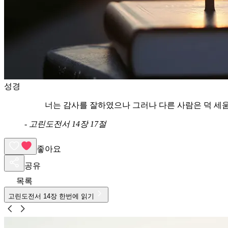
성경
너는 감사를 잘하였으나 그러나 다른 사람은 덕 세
-
고린도전서 14장 17절
좋아요
공유
목록
고린도전서
14
장 한번에 읽기