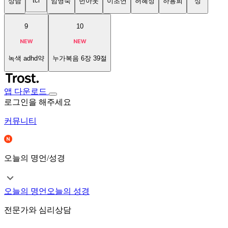
tci
상담
임명숙
번아웃
이초연
허혜정
하용희
성
9
10
녹색 adhd약
누가복음 6장 39절
앱 다운로드
로그인을 해주세요
커뮤니티
오늘의 명언/성경
오늘의 명언
오늘의 성경
전문가와 심리상담