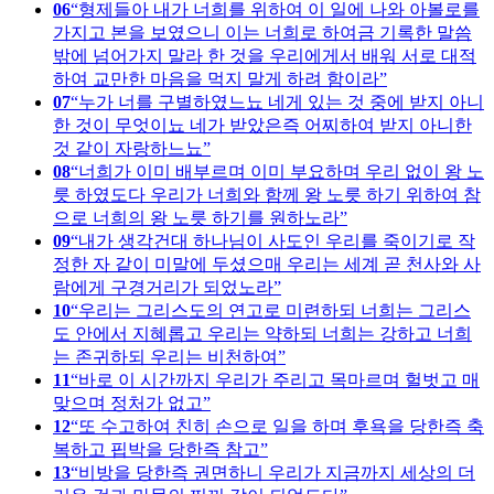
06
형제들아 내가 너희를 위하여 이 일에 나와 아볼로를
가지고 본을 보였으니 이는 너희로 하여금 기록한 말씀
밖에 넘어가지 말라 한 것을 우리에게서 배워 서로 대적
하여 교만한 마음을 먹지 말게 하려 함이라
07
누가 너를 구별하였느뇨 네게 있는 것 중에 받지 아니
한 것이 무엇이뇨 네가 받았은즉 어찌하여 받지 아니한
것 같이 자랑하느뇨
08
너희가 이미 배부르며 이미 부요하며 우리 없이 왕 노
릇 하였도다 우리가 너희와 함께 왕 노릇 하기 위하여 참
으로 너희의 왕 노릇 하기를 원하노라
09
내가 생각건대 하나님이 사도인 우리를 죽이기로 작
정한 자 같이 미말에 두셨으매 우리는 세계 곧 천사와 사
람에게 구경거리가 되었노라
10
우리는 그리스도의 연고로 미련하되 너희는 그리스
도 안에서 지혜롭고 우리는 약하되 너희는 강하고 너희
는 존귀하되 우리는 비천하여
11
바로 이 시간까지 우리가 주리고 목마르며 헐벗고 매
맞으며 정처가 없고
12
또 수고하여 친히 손으로 일을 하며 후욕을 당한즉 축
복하고 핍박을 당한즉 참고
13
비방을 당한즉 권면하니 우리가 지금까지 세상의 더