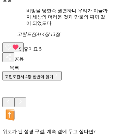
비방을 당한즉 권면하니 우리가 지금까
지 세상의 더러운 것과 만물의 찌끼 같
이 되었도다
-
고린도전서 4장 13절
좋아요
5
5
공유
목록
고린도전서
4
장 한번에 읽기
위로가 된 성경 구절, 계속 곁에 두고 싶다면?