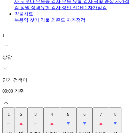
사
코로나 우울증 검사
우울 유형 검사
공황 증상 자가점
검
정밀 성격유형 검사
성인 ADHD 자가점검
약물치료
복용약 찾기
약물 의존도 자가점검
1
2
t
상담
인기 검색어
09:00
기준
1
2
3
4
5
6
7
8