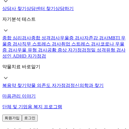
상담사 찾기
상담센터 찾기
상담하기
자기분석 테스트
종합 심리검사
종합 성격검사
우울증 검사
자존감 검사
MBTI 우
울증 검사
직무 스트레스 검사
취업 스트레스 검사
코로나 우울
증 검사
우울 유형 검사
공황 증상 자가점검
정밀 성격유형 검사
성인 ADHD 자가점검
약물치료 바로알기
복용약 찾기
약물 의존도 자가점검
정신의학과 찾기
마음관리 이야기
단체 및 기업용 복지 프로그램
회원가입
로그인