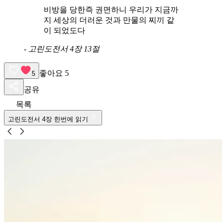
비방을 당한즉 권면하니 우리가 지금까
지 세상의 더러운 것과 만물의 찌끼 같
이 되었도다
-
고린도전서 4장 13절
좋아요
5
5
공유
목록
고린도전서
4
장 한번에 읽기