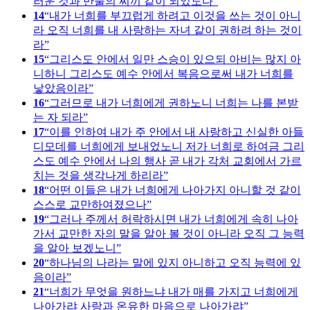
러운 것과 만물의 찌끼 같이 되었도다
14
내가 너희를 부끄럽게 하려고 이것을 쓰는 것이 아니
라 오직 너희를 내 사랑하는 자녀 같이 권하려 하는 것이
라
15
그리스도 안에서 일만 스승이 있으되 아비는 많지 아
니하니 그리스도 예수 안에서 복음으로써 내가 너희를
낳았음이라
16
그러므로 내가 너희에게 권하노니 너희는 나를 본받
는 자 되라
17
이를 인하여 내가 주 안에서 내 사랑하고 신실한 아들
디모데를 너희에게 보내었노니 저가 너희로 하여금 그리
스도 예수 안에서 나의 행사 곧 내가 각처 교회에서 가르
치는 것을 생각나게 하리라
18
어떤 이들은 내가 너희에게 나아가지 아니할 것 같이
스스로 교만하여졌으나
19
그러나 주께서 허락하시면 내가 너희에게 속히 나아
가서 교만한 자의 말을 알아 볼 것이 아니라 오직 그 능력
을 알아 보겠노니
20
하나님의 나라는 말에 있지 아니하고 오직 능력에 있
음이라
21
너희가 무엇을 원하느냐 내가 매를 가지고 너희에게
나아가랴 사랑과 온유한 마음으로 나아가랴