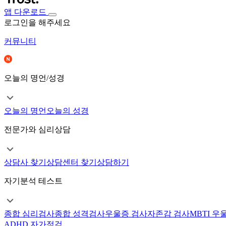
앱 다운로드
로그인을 해주세요
커뮤니티
오늘의 명언/성경
오늘의 명언
오늘의 성경
전문가와 심리상담
상담사 찾기
상담센터 찾기
상담하기
자기분석 테스트
종합 심리검사
종합 성격검사
우울증 검사
자존감 검사
MBTI 우
ADHD 자가점검