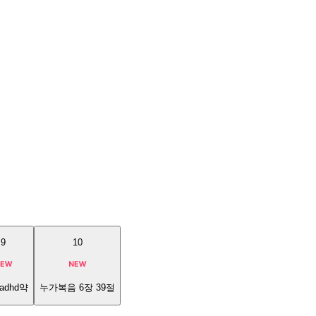
9
10
adhd약
누가복음 6장 39절