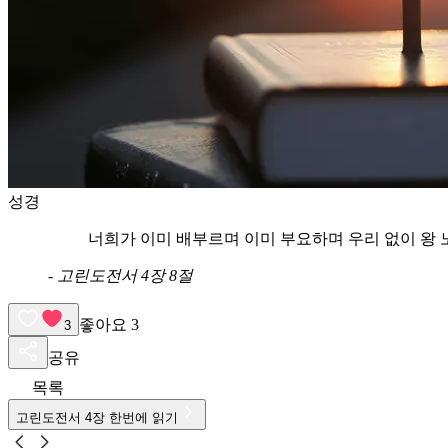
성경
너희가 이미 배부르며 이미 부요하며 우리 없이 왕 
-
고린도전서 4장 8절
좋아요
3
3
공유
목록
고린도전서
4
장 한번에 읽기