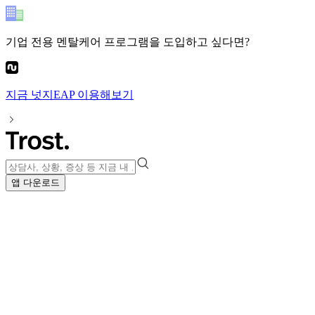
기업 전용 멘탈케어 프로그램
을 도입하고 싶다면?
지금
넛지EAP
이용해보기
앱 다운로드