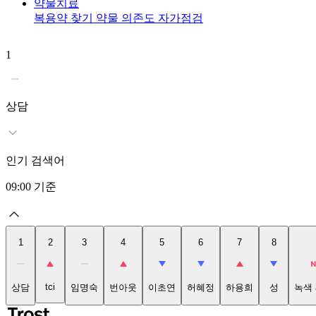
약물치료
복용약 찾기
약물 의존도 자가점검
1
상담
인기 검색어
09:00
기준
1
2
3
4
5
6
7
8
tci
상담
임명숙
번아웃
이초연
허혜정
하용희
성
녹색 