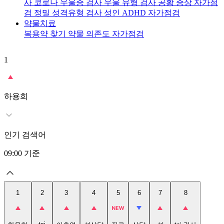
사
코로나 우울증 검사
우울 유형 검사
공황 증상 자가점
검
정밀 성격유형 검사
성인 ADHD 자가점검
약물치료
복용약 찾기
약물 의존도 자가점검
1
2
t
하용희
인기 검색어
09:00
기준
1
2
3
4
5
6
7
8