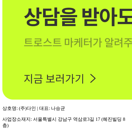
상호명: (주)다인 | 대표: 나승균
사업장소재지: 서울특별시 강남구 역삼로3길 17 (혜진빌딩 8
층)