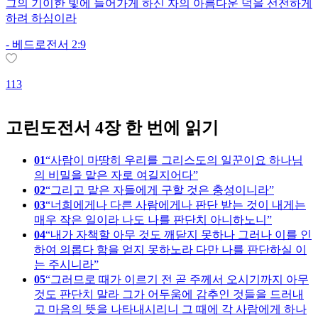
그의 기이한 빛에 들어가게 하신 자의 아름다운 덕을 선전하게
하려 하심이라
1
-
베드로전서 2:9
113
고린도전서 4장 한 번에 읽기
01
사람이 마땅히 우리를 그리스도의 일꾼이요 하나님
의 비밀을 맡은 자로 여길지어다
02
그리고 맡은 자들에게 구할 것은 충성이니라
03
너희에게나 다른 사람에게나 판단 받는 것이 내게는
매우 작은 일이라 나도 나를 판단치 아니하노니
04
내가 자책할 아무 것도 깨닫지 못하나 그러나 이를 인
하여 의롭다 함을 얻지 못하노라 다만 나를 판단하실 이
는 주시니라
05
그러므로 때가 이르기 전 곧 주께서 오시기까지 아무
것도 판단치 말라 그가 어두움에 감추인 것들을 드러내
고 마음의 뜻을 나타내시리니 그 때에 각 사람에게 하나