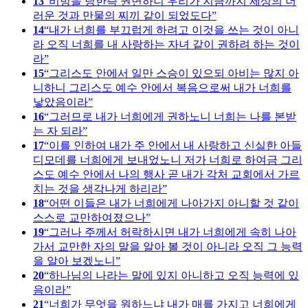
13
비방을 당한즉 권면하니 우리가 지금까지 세상의 더
러운 것과 만물의 찌끼 같이 되었도다
14
내가 너희를 부끄럽게 하려고 이것을 쓰는 것이 아니
라 오직 너희를 내 사랑하는 자녀 같이 권하려 하는 것이
라
15
그리스도 안에서 일만 스승이 있으되 아비는 많지 아
니하니 그리스도 예수 안에서 복음으로써 내가 너희를
낳았음이라
16
그러므로 내가 너희에게 권하노니 너희는 나를 본받
는 자 되라
17
이를 인하여 내가 주 안에서 내 사랑하고 신실한 아들
디모데를 너희에게 보내었노니 저가 너희로 하여금 그리
스도 예수 안에서 나의 행사 곧 내가 각처 교회에서 가르
치는 것을 생각나게 하리라
18
어떤 이들은 내가 너희에게 나아가지 아니할 것 같이
스스로 교만하여졌으나
19
그러나 주께서 허락하시면 내가 너희에게 속히 나아
가서 교만한 자의 말을 알아 볼 것이 아니라 오직 그 능력
을 알아 보겠노니
20
하나님의 나라는 말에 있지 아니하고 오직 능력에 있
음이라
21
너희가 무엇을 원하느냐 내가 매를 가지고 너희에게