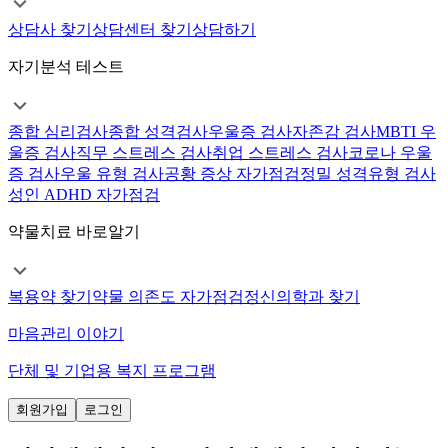
상담사 찾기
상담센터 찾기
상담하기
자기분석 테스트
종합 심리검사
종합 성격검사
우울증 검사
자존감 검사
MBTI 우
울증 검사
직무 스트레스 검사
취업 스트레스 검사
코로나 우울
증 검사
우울 유형 검사
공황 증상 자가점검
정밀 성격유형 검사
성인 ADHD 자가점검
약물치료 바로알기
복용약 찾기
약물 의존도 자가점검
정신의학과 찾기
마음관리 이야기
단체 및 기업용 복지 프로그램
회원가입
로그인