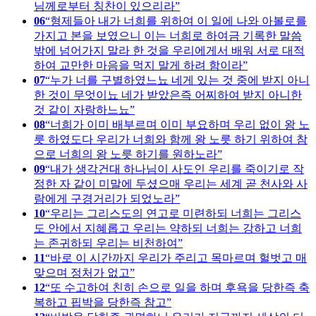
님께로부터 칭찬이 있으리라
06
형제들아 내가 너희를 위하여 이 일에 나와 아볼로를
가지고 본을 보였으니 이는 너희로 하여금 기록한 말씀
밖에 넘어가지 말라 한 것을 우리에게서 배워 서로 대적
하여 교만한 마음을 먹지 말게 하려 함이라
07
누가 너를 구별하였느뇨 네게 있는 것 중에 받지 아니
한 것이 무엇이뇨 네가 받았은즉 어찌하여 받지 아니한
것 같이 자랑하느뇨
08
너희가 이미 배부르며 이미 부요하며 우리 없이 왕 노
릇 하였도다 우리가 너희와 함께 왕 노릇 하기 위하여 참
으로 너희의 왕 노릇 하기를 원하노라
09
내가 생각건대 하나님이 사도인 우리를 죽이기로 작
정한 자 같이 미말에 두셨으매 우리는 세계 곧 천사와 사
람에게 구경거리가 되었노라
10
우리는 그리스도의 연고로 미련하되 너희는 그리스
도 안에서 지혜롭고 우리는 약하되 너희는 강하고 너희
는 존귀하되 우리는 비천하여
11
바로 이 시간까지 우리가 주리고 목마르며 헐벗고 매
맞으며 정처가 없고
12
또 수고하여 친히 손으로 일을 하며 후욕을 당한즉 축
복하고 핍박을 당한즉 참고