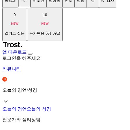
tci
하용희
이초연
성상담
진로
상담
성
tci 검사
9
10
걸리고 싶은
누가복음 6장 39절
앱 다운로드
로그인을 해주세요
커뮤니티
오늘의 명언/성경
오늘의 명언
오늘의 성경
전문가와 심리상담