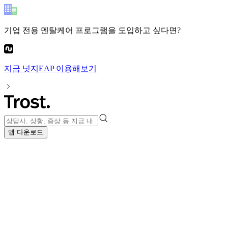
기업 전용 멘탈케어 프로그램
을 도입하고 싶다면?
지금
넛지EAP
이용해보기
앱 다운로드