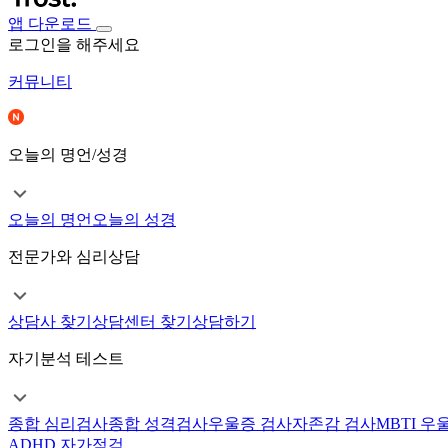
앱 다운로드
로그인을 해주세요
커뮤니티
오늘의 명언/성경
오늘의 명언
오늘의 성경
전문가와 심리상담
상담사 찾기
상담센터 찾기
상담하기
자기분석 테스트
종합 심리검사
종합 성격검사
우울증 검사
자존감 검사
MBTI 우
ADHD 자가점검