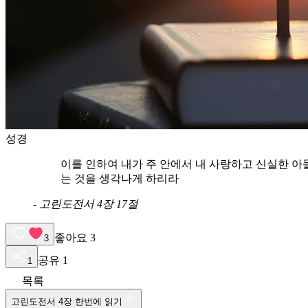
성경
이를 인하여 내가 주 안에서 내 사랑하고 신실한 아
는 것을 생각나게 하리라
-
고린도전서 4장 17절
좋아요
3
3
공유
1
1
목록
고린도전서
4
장 한번에 읽기