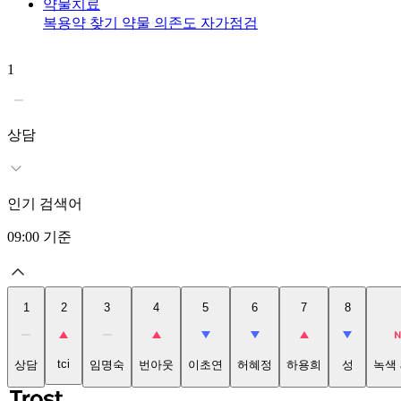
약물치료
복용약 찾기
약물 의존도 자가점검
1
상담
인기 검색어
09:00
기준
1
2
3
4
5
6
7
8
tci
상담
임명숙
번아웃
이초연
허혜정
하용희
성
녹색 