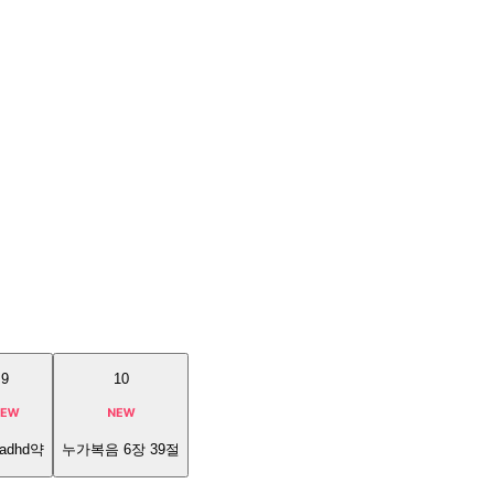
9
10
adhd약
누가복음 6장 39절