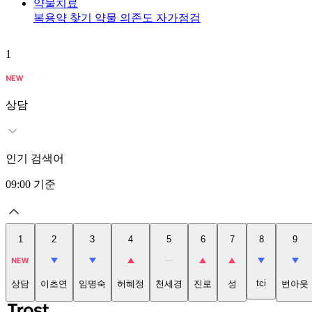
약물치료
복용약 찾기
약물 의존도 자가점검
1
상담
인기 검색어
09:00
기준
1
2
3
4
5
6
7
8
9
tci
상담
이초연
임명숙
허혜정
천세경
진로
성
번아웃