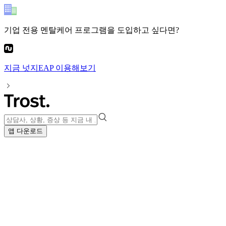
기업 전용 멘탈케어 프로그램
을 도입하고 싶다면?
지금
넛지EAP
이용해보기
앱 다운로드