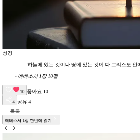
성경
하늘에 있는 것이나 땅에 있는 것이 다 그리스도 
-
에베소서 1장 10절
좋아요
10
10
공유
4
4
목록
에베소서
1
장 한번에 읽기