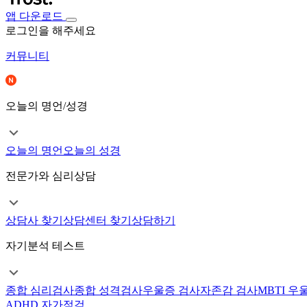
앱 다운로드
로그인을 해주세요
커뮤니티
오늘의 명언/성경
오늘의 명언
오늘의 성경
전문가와 심리상담
상담사 찾기
상담센터 찾기
상담하기
자기분석 테스트
종합 심리검사
종합 성격검사
우울증 검사
자존감 검사
MBTI 우
ADHD 자가점검