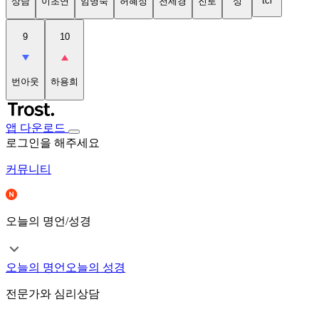
tci
상담
이초연
임명숙
허혜정
천세경
진로
성
9
10
번아웃
하용희
앱 다운로드
로그인을 해주세요
커뮤니티
오늘의 명언/성경
오늘의 명언
오늘의 성경
전문가와 심리상담