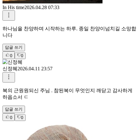
In His time
2026.04.28 07:33
하나님을 찬양하며 시작하는 하루. 종일 찬양이넘치길 소망합
니다
답글 쓰기
0
0
신정혜
2026.04.11 23:57
복의 근원원되신 주님 . 참된복이 무엇인지 깨닫고 감사하게
하옵소서 ㄷ
답글 쓰기
0
0