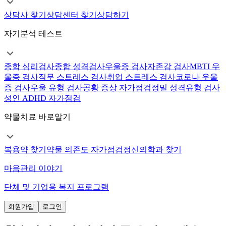
상담사 찾기
상담센터 찾기
상담하기
자기분석 테스트
종합 심리검사
종합 성격검사
우울증 검사
자존감 검사
MBTI 우
울증 검사
직무 스트레스 검사
취업 스트레스 검사
코로나 우울
증 검사
우울 유형 검사
공황 증상 자가점검
정밀 성격유형 검사
성인 ADHD 자가점검
약물치료 바로알기
복용약 찾기
약물 의존도 자가점검
정신의학과 찾기
마음관리 이야기
단체 및 기업용 복지 프로그램
회원가입
로그인