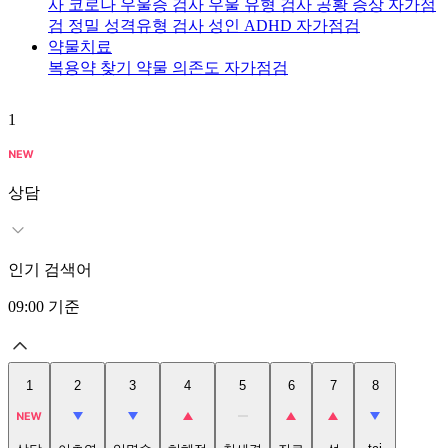
사
코로나 우울증 검사
우울 유형 검사
공황 증상 자가점
검
정밀 성격유형 검사
성인 ADHD 자가점검
약물치료
복용약 찾기
약물 의존도 자가점검
1
2
상담
인기 검색어
09:00
기준
1
2
3
4
5
6
7
8