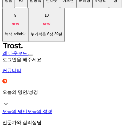
tci
상담
임명숙
번아웃
이초연
허혜정
하용희
성
9
10
녹색 adhd약
누가복음 6장 39절
앱 다운로드
로그인을 해주세요
커뮤니티
오늘의 명언/성경
오늘의 명언
오늘의 성경
전문가와 심리상담