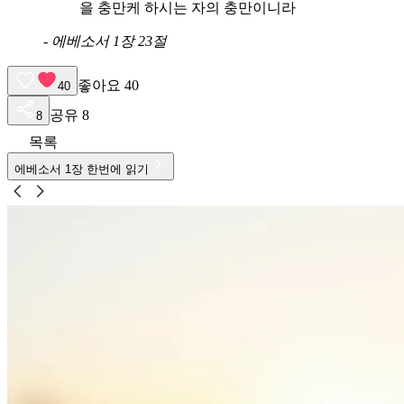
을 충만케 하시는 자의 충만이니라
-
에베소서 1장 23절
좋아요
40
40
공유
8
8
목록
에베소서
1
장 한번에 읽기