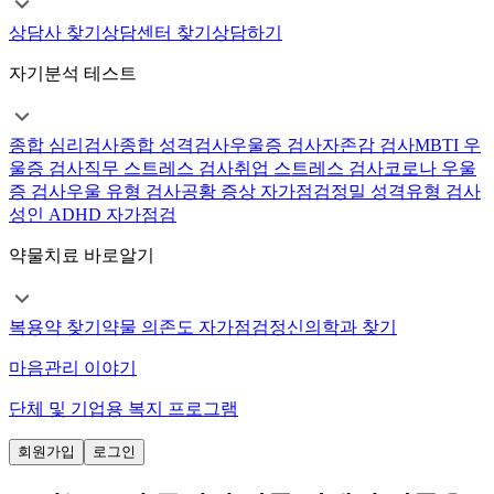
상담사 찾기
상담센터 찾기
상담하기
자기분석 테스트
종합 심리검사
종합 성격검사
우울증 검사
자존감 검사
MBTI 우
울증 검사
직무 스트레스 검사
취업 스트레스 검사
코로나 우울
증 검사
우울 유형 검사
공황 증상 자가점검
정밀 성격유형 검사
성인 ADHD 자가점검
약물치료 바로알기
복용약 찾기
약물 의존도 자가점검
정신의학과 찾기
마음관리 이야기
단체 및 기업용 복지 프로그램
회원가입
로그인