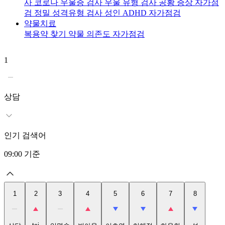
사
코로나 우울증 검사
우울 유형 검사
공황 증상 자가점
검
정밀 성격유형 검사
성인 ADHD 자가점검
약물치료
복용약 찾기
약물 의존도 자가점검
1
2
t
상담
인기 검색어
09:00
기준
1
2
3
4
5
6
7
8