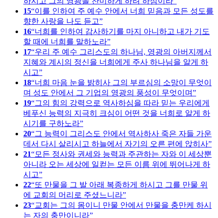
하시고 그의 영광을 찬미하게 하려 하심이라
15
이를 인하여 주 예수 안에서 너희 믿음과 모든 성도를
향한 사랑을 나도 듣고
16
너희를 인하여 감사하기를 마지 아니하고 내가 기도
할 때에 너희를 말하노라
17
우리 주 예수 그리스도의 하나님, 영광의 아버지께서
지혜와 계시의 정신을 너희에게 주사 하나님을 알게 하
시고
18
너희 마음 눈을 밝히사 그의 부르심의 소망이 무엇이
며 성도 안에서 그 기업의 영광의 풍성이 무엇이며
19
그의 힘의 강력으로 역사하심을 따라 믿는 우리에게
베푸신 능력의 지극히 크심이 어떤 것을 너희로 알게 하
시기를 구하노라
20
그 능력이 그리스도 안에서 역사하사 죽은 자들 가운
데서 다시 살리시고 하늘에서 자기의 오른 편에 앉히사
21
모든 정사와 권세와 능력과 주관하는 자와 이 세상뿐
아니라 오는 세상에 일컫는 모든 이름 위에 뛰어나게 하
시고
22
또 만물을 그 발 아래 복종하게 하시고 그를 만물 위
에 교회의 머리로 주셨느니라
23
교회는 그의 몸이니 만물 안에서 만물을 충만케 하시
는 자의 충만이니라