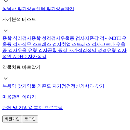
상담사 찾기
상담센터 찾기
상담하기
자기분석 테스트
종합 심리검사
종합 성격검사
우울증 검사
자존감 검사
MBTI 우
울증 검사
직무 스트레스 검사
취업 스트레스 검사
코로나 우울
증 검사
우울 유형 검사
공황 증상 자가점검
정밀 성격유형 검사
성인 ADHD 자가점검
약물치료 바로알기
복용약 찾기
약물 의존도 자가점검
정신의학과 찾기
마음관리 이야기
단체 및 기업용 복지 프로그램
회원가입
로그인