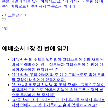
손을 내밀어 병을 낫게 하옵시고 표적과 기사가 거룩한 종 예
수의 이름으로 이루어지게 하옵소서 하더라
-
사도행전 4:30
152
1
에베소서 1장 한 번에 읽기
01
하나님의 뜻으로 말미암아 그리스도 예수의 사도 된
바울은 에베소에 있는 성도들과 그리스도 예수 안에 신
실한 자들에게 편지하노니
02
하나님 우리 아버지와 주 예수 그리스도로 좇아 은혜
와 평강이 너희에게 있을지어다
03
찬송하리로다 하나님 곧 우리 주 예수 그리스도의 아
버지께서 그리스도 안에서 하늘에 속한 모든 신령한 복
으로 우리에게 복 주시되
04
곧 창세 전에 그리스도 안에서 우리를 택하사 우리로
사랑 안에서 그 앞에 거룩하고 흠이 없게 하시려고