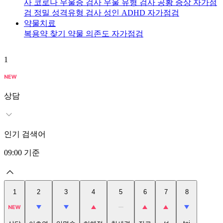
사
코로나 우울증 검사
우울 유형 검사
공황 증상 자가점
검
정밀 성격유형 검사
성인 ADHD 자가점검
약물치료
복용약 찾기
약물 의존도 자가점검
1
2
상담
인기 검색어
09:00
기준
1
2
3
4
5
6
7
8