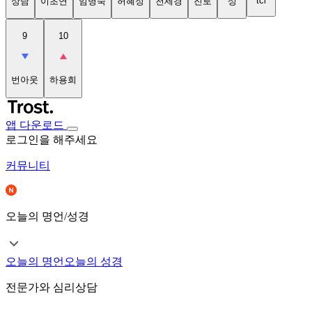
tci
상담
이초연
임명숙
허혜정
천세경
진로
성
9
10
번아웃
하용희
앱 다운로드
로그인을 해주세요
커뮤니티
오늘의 명언/성경
오늘의 명언
오늘의 성경
전문가와 심리상담