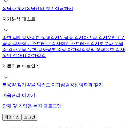
상담사 찾기
상담센터 찾기
상담하기
자기분석 테스트
종합 심리검사
종합 성격검사
우울증 검사
자존감 검사
MBTI 우
울증 검사
직무 스트레스 검사
취업 스트레스 검사
코로나 우울
증 검사
우울 유형 검사
공황 증상 자가점검
정밀 성격유형 검사
성인 ADHD 자가점검
약물치료 바로알기
복용약 찾기
약물 의존도 자가점검
정신의학과 찾기
마음관리 이야기
단체 및 기업용 복지 프로그램
회원가입
로그인