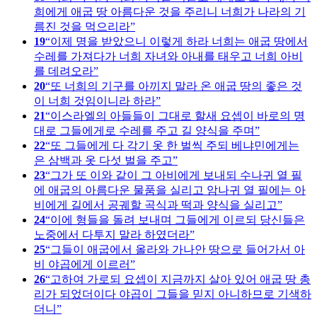
희에게 애굽 땅 아름다운 것을 주리니 너희가 나라의 기
름진 것을 먹으리라
19
이제 명을 받았으니 이렇게 하라 너희는 애굽 땅에서
수레를 가져다가 너희 자녀와 아내를 태우고 너희 아비
를 데려오라
20
또 너희의 기구를 아끼지 말라 온 애굽 땅의 좋은 것
이 너희 것임이니라 하라
21
이스라엘의 아들들이 그대로 할새 요셉이 바로의 명
대로 그들에게로 수레를 주고 길 양식을 주며
22
또 그들에게 다 각기 옷 한 벌씩 주되 베냐민에게는
은 삼백과 옷 다섯 벌을 주고
23
그가 또 이와 같이 그 아비에게 보내되 수나귀 열 필
에 애굽의 아름다운 물품을 실리고 암나귀 열 필에는 아
비에게 길에서 공궤할 곡식과 떡과 양식을 실리고
24
이에 형들을 돌려 보내며 그들에게 이르되 당신들은
노중에서 다투지 말라 하였더라
25
그들이 애굽에서 올라와 가나안 땅으로 들어가서 아
비 야곱에게 이르러
26
고하여 가로되 요셉이 지금까지 살아 있어 애굽 땅 총
리가 되었더이다 야곱이 그들을 믿지 아니하므로 기색하
더니