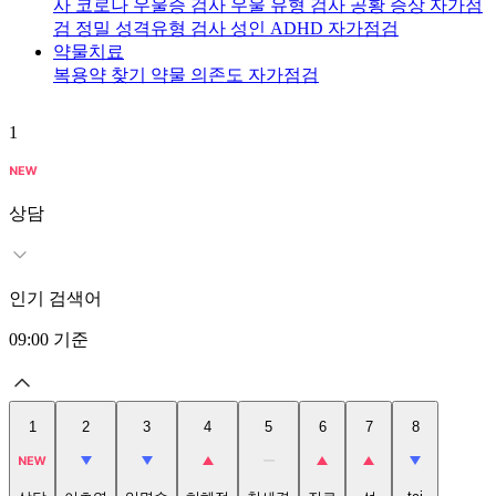
사
코로나 우울증 검사
우울 유형 검사
공황 증상 자가점
검
정밀 성격유형 검사
성인 ADHD 자가점검
약물치료
복용약 찾기
약물 의존도 자가점검
1
2
상담
인기 검색어
09:00
기준
1
2
3
4
5
6
7
8