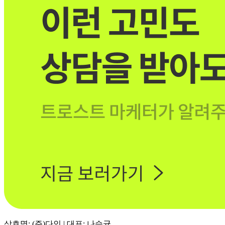
상호명: (주)다인 | 대표: 나승균