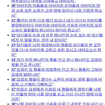
세우셨으니 내게로 지체말고 내려오사
10
아버지의 아들들과 아버지의 손자들과 아버지의 양
과 소와 모든 소유가 고센 땅에 있어서 나와 가깝게 하소
서
11
흉년이 아직 다섯 해가 있으니 내가 거기서 아버지를
봉양하리이다 아버지와 아버지의 가속과 아버지의 모든
소속이 결핍할까 하나이다 하더라 하소서
12
당신들의 눈과 내 아우 베냐민의 눈이 보는 바 당신들
에게 이 말을 하는 것은 내 입이라
13
당신들은 나의 애굽에서의 영화와 당신들의 본 모든
것을 다 내 아버지께 고하고 속히 모시고 내려오소서 하
며
14
자기 아우 베냐민의 목을 안고 우니 베냐민도 요셉의
목을 안고 우니라
15
요셉이 또 형들과 입맞추며 안고 우니 형들이 그제야
요셉과 말하니라
16
요셉의 형들이 왔다는 소문이 바로의 궁에 들리매 바
로와 그 신복이 기뻐하고
17
바로는 요셉에게 이르되 네 형들에게 명하기를 너희
는 이렇게 하여 너희 양식을 싣고 가서 가나안 땅에 이르
거든
18
너희 아비와 너희 가속을 이끌고 내게로 오라 내가 너