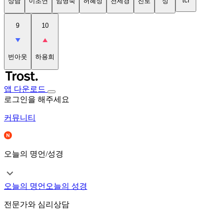
tci
상담
이초연
임명숙
허혜정
천세경
진로
성
9
10
번아웃
하용희
앱 다운로드
로그인을 해주세요
커뮤니티
오늘의 명언/성경
오늘의 명언
오늘의 성경
전문가와 심리상담