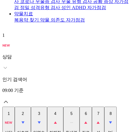
사
코로나 우울증 검사
우울 유형 검사
공황 증상 자가점
검
정밀 성격유형 검사
성인 ADHD 자가점검
약물치료
복용약 찾기
약물 의존도 자가점검
1
2
상담
인기 검색어
09:00
기준
1
2
3
4
5
6
7
8