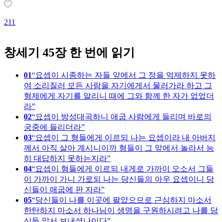
1
211
창세기 45장 한 번에 읽기
01
요셉이 시종하는 자들 앞에서 그 정을 억제하지 못하
여 소리질러 모든 사람을 자기에게서 물러가라 하고 그
형제에게 자기를 알리니 때에 그와 함께 한 자가 없었더
라
02
요셉이 방성대곡하니 애굽 사람에게 들리며 바로의
궁중에 들리더라
03
요셉이 그 형들에게 이르되 나는 요셉이라 내 아버지
께서 아직 살아 계시니이까 형들이 그 앞에서 놀라서 능
히 대답하지 못하는지라
04
요셉이 형들에게 이르되 내게로 가까이 오소서 그들
이 가까이 가니 가로되 나는 당신들의 아우 요셉이니 당
신들이 애굽에 판 자라
05
당신들이 나를 이곳에 팔았으므로 근심하지 마소서
한탄하지 마소서 하나님이 생명을 구원하시려고 나를 당
신들 앞서 보내셨나이다