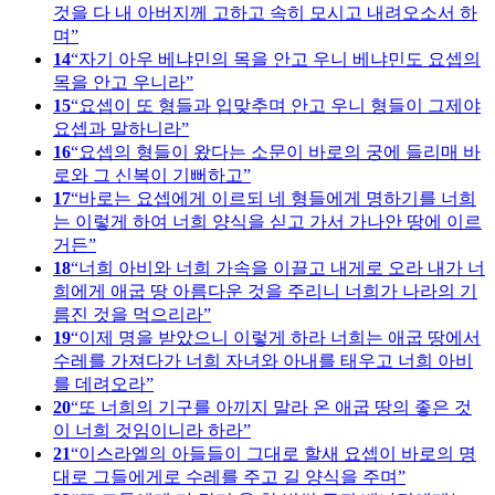
것을 다 내 아버지께 고하고 속히 모시고 내려오소서 하
며
14
자기 아우 베냐민의 목을 안고 우니 베냐민도 요셉의
목을 안고 우니라
15
요셉이 또 형들과 입맞추며 안고 우니 형들이 그제야
요셉과 말하니라
16
요셉의 형들이 왔다는 소문이 바로의 궁에 들리매 바
로와 그 신복이 기뻐하고
17
바로는 요셉에게 이르되 네 형들에게 명하기를 너희
는 이렇게 하여 너희 양식을 싣고 가서 가나안 땅에 이르
거든
18
너희 아비와 너희 가속을 이끌고 내게로 오라 내가 너
희에게 애굽 땅 아름다운 것을 주리니 너희가 나라의 기
름진 것을 먹으리라
19
이제 명을 받았으니 이렇게 하라 너희는 애굽 땅에서
수레를 가져다가 너희 자녀와 아내를 태우고 너희 아비
를 데려오라
20
또 너희의 기구를 아끼지 말라 온 애굽 땅의 좋은 것
이 너희 것임이니라 하라
21
이스라엘의 아들들이 그대로 할새 요셉이 바로의 명
대로 그들에게로 수레를 주고 길 양식을 주며