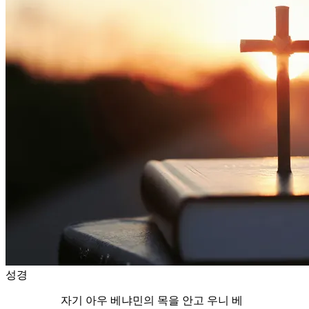
성경
자기 아우 베냐민의 목을 안고 우니 베