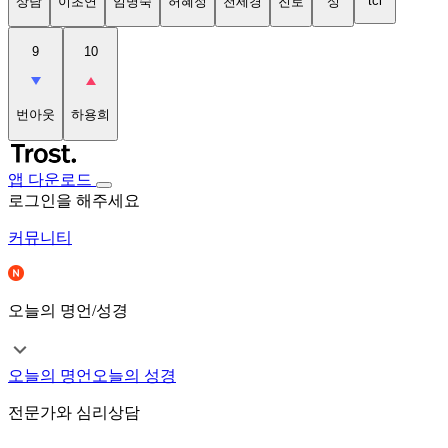
tci
상담
이초연
임명숙
허혜정
천세경
진로
성
9
10
번아웃
하용희
앱 다운로드
로그인을 해주세요
커뮤니티
오늘의 명언/성경
오늘의 명언
오늘의 성경
전문가와 심리상담