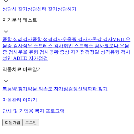
상담사 찾기
상담센터 찾기
상담하기
자기분석 테스트
종합 심리검사
종합 성격검사
우울증 검사
자존감 검사
MBTI 우
울증 검사
직무 스트레스 검사
취업 스트레스 검사
코로나 우울
증 검사
우울 유형 검사
공황 증상 자가점검
정밀 성격유형 검사
성인 ADHD 자가점검
약물치료 바로알기
복용약 찾기
약물 의존도 자가점검
정신의학과 찾기
마음관리 이야기
단체 및 기업용 복지 프로그램
회원가입
로그인