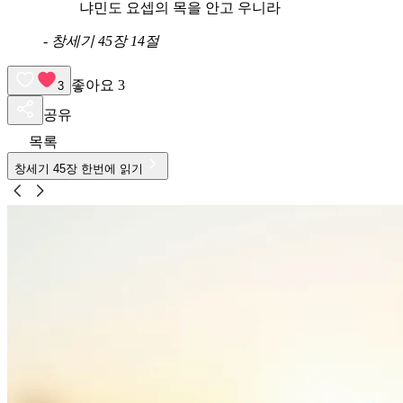
냐민도 요셉의 목을 안고 우니라
-
창세기 45장 14절
좋아요
3
3
공유
목록
창세기
45
장 한번에 읽기