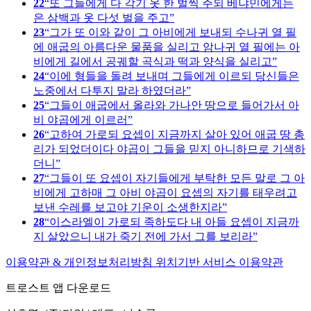
22
또 그들에게 다 각기 옷 한 벌씩 주되 베냐민에게는
은 삼백과 옷 다섯 벌을 주고
23
그가 또 이와 같이 그 아비에게 보내되 수나귀 열 필
에 애굽의 아름다운 물품을 실리고 암나귀 열 필에는 아
비에게 길에서 공궤할 곡식과 떡과 양식을 실리고
24
이에 형들을 돌려 보내며 그들에게 이르되 당신들은
노중에서 다투지 말라 하였더라
25
그들이 애굽에서 올라와 가나안 땅으로 들어가서 아
비 야곱에게 이르러
26
고하여 가로되 요셉이 지금까지 살아 있어 애굽 땅 총
리가 되었더이다 야곱이 그들을 믿지 아니하므로 기색하
더니
27
그들이 또 요셉이 자기들에게 부탁한 모든 말로 그 아
비에게 고하매 그 아비 야곱이 요셉의 자기를 태우려고
보낸 수레를 보고야 기운이 소생한지라
28
이스라엘이 가로되 족하도다 내 아들 요셉이 지금까
지 살았으니 내가 죽기 전에 가서 그를 보리라
이용약관 & 개인정보처리방침
위치기반 서비스 이용약관
트로스트 앱 다운로드