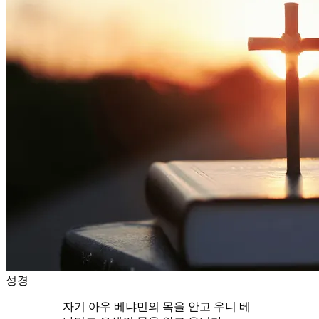
성경
자기 아우 베냐민의 목을 안고 우니 베