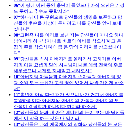
06
이 땅에 이년 동안 흉년이 들었으나 아직 오년은 기경
도 못하고 추수도 못할지라
07
하나님이 큰 구원으로 당신들의 생명을 보존하고 당
신들의 후손을 세상에 두시려고 나를 당신들 앞서 보내
셨나니
08
그런즉 나를 이리로 보낸 자는 당신들이 아니요 하나
님이시라 하나님이 나로 바로의 아비를 삼으시며 그 온
집의 주를 삼으시며 애굽 온 땅의 치리자를 삼으셨나이
다
09
당신들은 속히 아버지께로 올라가서 고하기를 아버
지의 아들 요셉의 말에 하나님이 나를 애굽 전국의 주로
세우셨으니 내게로 지체말고 내려오사
10
아버지의 아들들과 아버지의 손자들과 아버지의 양
과 소와 모든 소유가 고센 땅에 있어서 나와 가깝게 하소
서
11
흉년이 아직 다섯 해가 있으니 내가 거기서 아버지를
봉양하리이다 아버지와 아버지의 가속과 아버지의 모든
소속이 결핍할까 하나이다 하더라 하소서
12
당신들의 눈과 내 아우 베냐민의 눈이 보는 바 당신들
에게 이 말을 하는 것은 내 입이라
13
당신들은 나의 애굽에서의 영화와 당신들의 본 모든