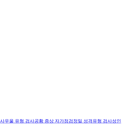
검사
우울 유형 검사
공황 증상 자가점검
정밀 성격유형 검사
성인