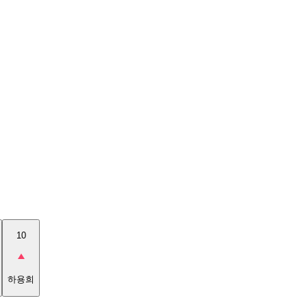
10
하용희