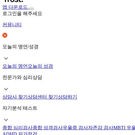
앱 다운로드
로그인을 해주세요
커뮤니티
오늘의 명언/성경
오늘의 명언
오늘의 성경
전문가와 심리상담
상담사 찾기
상담센터 찾기
상담하기
자기분석 테스트
종합 심리검사
종합 성격검사
우울증 검사
자존감 검사
MBTI 우
ADHD 자가점검