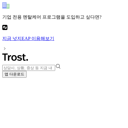
기업 전용 멘탈케어 프로그램
을 도입하고 싶다면?
지금
넛지EAP
이용해보기
앱 다운로드