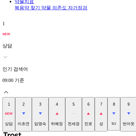
약물치료
복용약 찾기
약물 의존도 자가점검
1
상담
인기 검색어
09:00
기준
1
2
3
4
5
6
7
8
9
tci
상담
이초연
임명숙
허혜정
천세경
진로
성
번아웃