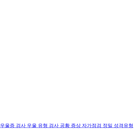
 우울증 검사
우울 유형 검사
공황 증상 자가점검
정밀 성격유형