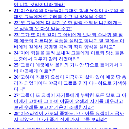
이 너희 것임이니라 하라
21
이스라엘의 아들들이 그대로 할새 요셉이 바로의 명
대로 그들에게로 수레를 주고 길 양식을 주며
22
또 그들에게 다 각기 옷 한 벌씩 주되 베냐민에게는
은 삼백과 옷 다섯 벌을 주고
23
그가 또 이와 같이 그 아비에게 보내되 수나귀 열 필
에 애굽의 아름다운 물품을 실리고 암나귀 열 필에는 아
비에게 길에서 공궤할 곡식과 떡과 양식을 실리고
24
이에 형들을 돌려 보내며 그들에게 이르되 당신들은
노중에서 다투지 말라 하였더라
25
그들이 애굽에서 올라와 가나안 땅으로 들어가서 아
비 야곱에게 이르러
26
고하여 가로되 요셉이 지금까지 살아 있어 애굽 땅 총
리가 되었더이다 야곱이 그들을 믿지 아니하므로 기색하
더니
27
그들이 또 요셉이 자기들에게 부탁한 모든 말로 그 아
비에게 고하매 그 아비 야곱이 요셉의 자기를 태우려고
보낸 수레를 보고야 기운이 소생한지라
28
이스라엘이 가로되 족하도다 내 아들 요셉이 지금까
지 살았으니 내가 죽기 전에 가서 그를 보리라