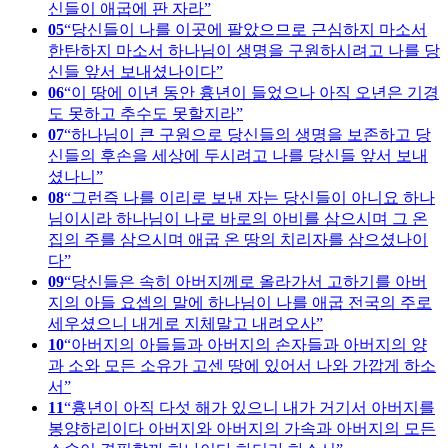
신들이 애굽에 판 자라
05
당신들이 나를 이곳에 팔았으므로 근심하지 마소서
한탄하지 마소서 하나님이 생명을 구원하시려고 나를 당
신들 앞서 보내셨나이다
06
이 땅에 이년 동안 흉년이 들었으나 아직 오년은 기경
도 못하고 추수도 못할지라
07
하나님이 큰 구원으로 당신들의 생명을 보존하고 당
신들의 후손을 세상에 두시려고 나를 당신들 앞서 보내
셨나니
08
그런즉 나를 이리로 보낸 자는 당신들이 아니요 하나
님이시라 하나님이 나로 바로의 아비를 삼으시며 그 온
집의 주를 삼으시며 애굽 온 땅의 치리자를 삼으셨나이
다
09
당신들은 속히 아버지께로 올라가서 고하기를 아버
지의 아들 요셉의 말에 하나님이 나를 애굽 전국의 주로
세우셨으니 내게로 지체말고 내려오사
10
아버지의 아들들과 아버지의 손자들과 아버지의 양
과 소와 모든 소유가 고센 땅에 있어서 나와 가깝게 하소
서
11
흉년이 아직 다섯 해가 있으니 내가 거기서 아버지를
봉양하리이다 아버지와 아버지의 가속과 아버지의 모든