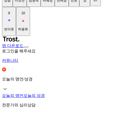
tci
상담
이초연
임명숙
허혜정
천세경
진로
성
9
10
번아웃
하용희
앱 다운로드
로그인을 해주세요
커뮤니티
오늘의 명언/성경
오늘의 명언
오늘의 성경
전문가와 심리상담