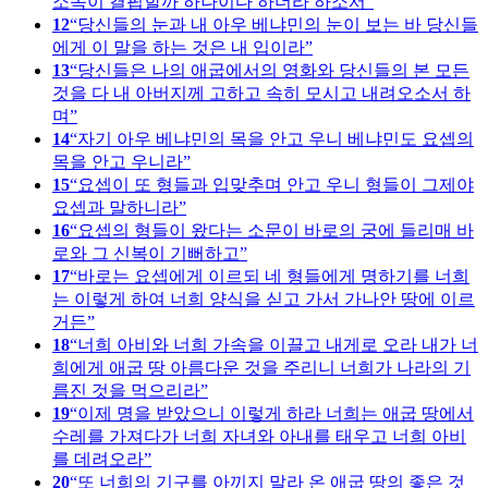
소속이 결핍할까 하나이다 하더라 하소서
12
당신들의 눈과 내 아우 베냐민의 눈이 보는 바 당신들
에게 이 말을 하는 것은 내 입이라
13
당신들은 나의 애굽에서의 영화와 당신들의 본 모든
것을 다 내 아버지께 고하고 속히 모시고 내려오소서 하
며
14
자기 아우 베냐민의 목을 안고 우니 베냐민도 요셉의
목을 안고 우니라
15
요셉이 또 형들과 입맞추며 안고 우니 형들이 그제야
요셉과 말하니라
16
요셉의 형들이 왔다는 소문이 바로의 궁에 들리매 바
로와 그 신복이 기뻐하고
17
바로는 요셉에게 이르되 네 형들에게 명하기를 너희
는 이렇게 하여 너희 양식을 싣고 가서 가나안 땅에 이르
거든
18
너희 아비와 너희 가속을 이끌고 내게로 오라 내가 너
희에게 애굽 땅 아름다운 것을 주리니 너희가 나라의 기
름진 것을 먹으리라
19
이제 명을 받았으니 이렇게 하라 너희는 애굽 땅에서
수레를 가져다가 너희 자녀와 아내를 태우고 너희 아비
를 데려오라
20
또 너희의 기구를 아끼지 말라 온 애굽 땅의 좋은 것