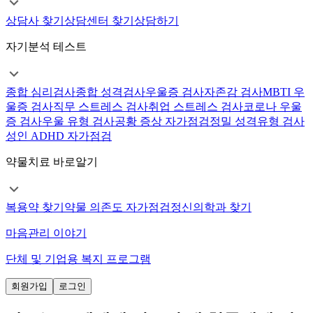
상담사 찾기
상담센터 찾기
상담하기
자기분석 테스트
종합 심리검사
종합 성격검사
우울증 검사
자존감 검사
MBTI 우
울증 검사
직무 스트레스 검사
취업 스트레스 검사
코로나 우울
증 검사
우울 유형 검사
공황 증상 자가점검
정밀 성격유형 검사
성인 ADHD 자가점검
약물치료 바로알기
복용약 찾기
약물 의존도 자가점검
정신의학과 찾기
마음관리 이야기
단체 및 기업용 복지 프로그램
회원가입
로그인