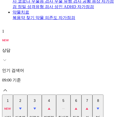
사
코로나 우울증 검사
우울 유형 검사
공황 증상 자가점
검
정밀 성격유형 검사
성인 ADHD 자가점검
약물치료
복용약 찾기
약물 의존도 자가점검
1
2
상담
인기 검색어
09:00
기준
1
2
3
4
5
6
7
8