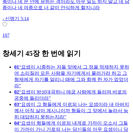
축이나 네 문 안에 유하는 객이라도 아무 일도 하지 말고 네 남
종이나 네 여종으로 너 같이 안식하게 할지니라
-
신명기 5:14
2
107
창세기 45장 한 번에 읽기
01
요셉이 시종하는 자들 앞에서 그 정을 억제하지 못하
여 소리질러 모든 사람을 자기에게서 물러가라 하고 그
형제에게 자기를 알리니 때에 그와 함께 한 자가 없었더
라
02
요셉이 방성대곡하니 애굽 사람에게 들리며 바로의
궁중에 들리더라
03
요셉이 그 형들에게 이르되 나는 요셉이라 내 아버지
께서 아직 살아 계시니이까 형들이 그 앞에서 놀라서 능
히 대답하지 못하는지라
04
요셉이 형들에게 이르되 내게로 가까이 오소서 그들
이 가까이 가니 가로되 나는 당신들의 아우 요셉이니 당