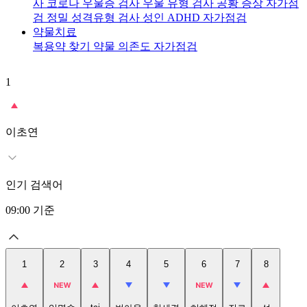
사
코로나 우울증 검사
우울 유형 검사
공황 증상 자가점
검
정밀 성격유형 검사
성인 ADHD 자가점검
약물치료
복용약 찾기
약물 의존도 자가점검
1
2
이초연
인기 검색어
09:00
기준
1
2
3
4
5
6
7
8