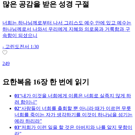
많은
공감
을 받은 성경 구절
너희는 하나님께로부터 나서 그리스도 예수 안에 있고 예수는
하나님께로서 나와서 우리에게 지혜와 의로움과 거룩함과 구
속함이 되셨으니
-
고린도전서 1:30
1
249
요한복음 16장 한 번에 읽기
01
내가 이것을 너희에게 이름은 너희로 실족지 않게 하
려 함이니
02
사람들이 너희를 출회할 뿐 아니라 때가 이르면 무릇
너희를 죽이는 자가 생각하기를 이것이 하나님을 섬기는
예라 하리라
03
저희가 이런 일을 할 것은 아버지와 나를 알지 못함이
라