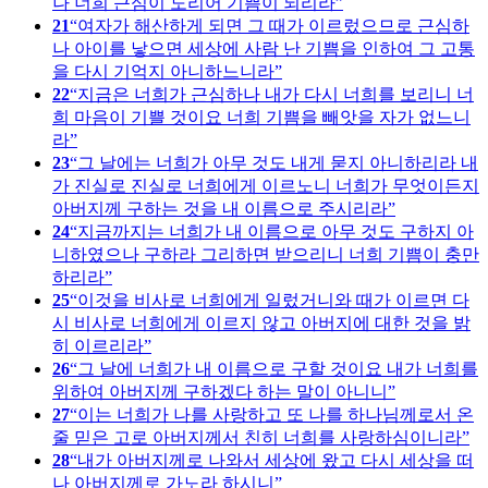
나 너희 근심이 도리어 기쁨이 되리라
21
여자가 해산하게 되면 그 때가 이르렀으므로 근심하
나 아이를 낳으면 세상에 사람 난 기쁨을 인하여 그 고통
을 다시 기억지 아니하느니라
22
지금은 너희가 근심하나 내가 다시 너희를 보리니 너
희 마음이 기쁠 것이요 너희 기쁨을 빼앗을 자가 없느니
라
23
그 날에는 너희가 아무 것도 내게 묻지 아니하리라 내
가 진실로 진실로 너희에게 이르노니 너희가 무엇이든지
아버지께 구하는 것을 내 이름으로 주시리라
24
지금까지는 너희가 내 이름으로 아무 것도 구하지 아
니하였으나 구하라 그리하면 받으리니 너희 기쁨이 충만
하리라
25
이것을 비사로 너희에게 일렀거니와 때가 이르면 다
시 비사로 너희에게 이르지 않고 아버지에 대한 것을 밝
히 이르리라
26
그 날에 너희가 내 이름으로 구할 것이요 내가 너희를
위하여 아버지께 구하겠다 하는 말이 아니니
27
이는 너희가 나를 사랑하고 또 나를 하나님께로서 온
줄 믿은 고로 아버지께서 친히 너희를 사랑하심이니라
28
내가 아버지께로 나와서 세상에 왔고 다시 세상을 떠
나 아버지께로 가노라 하시니