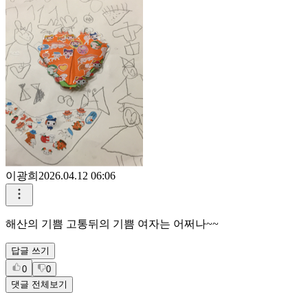
이광희
2026.04.12 06:06
해산의 기쁨 고통뒤의 기쁨 여자는 어쩌나~~
답글 쓰기
0
0
댓글 전체보기