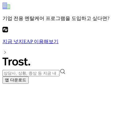
기업 전용 멘탈케어 프로그램
을 도입하고 싶다면?
지금
넛지EAP
이용해보기
앱 다운로드