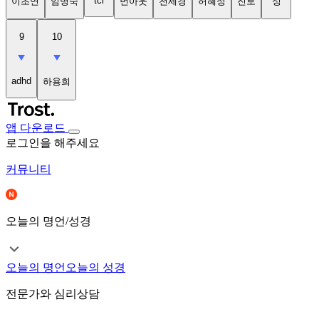
tci
이초연
임명숙
번아웃
천세경
허혜정
진로
성
9
10
adhd
하용희
앱 다운로드
로그인을 해주세요
커뮤니티
오늘의 명언/성경
오늘의 명언
오늘의 성경
전문가와 심리상담