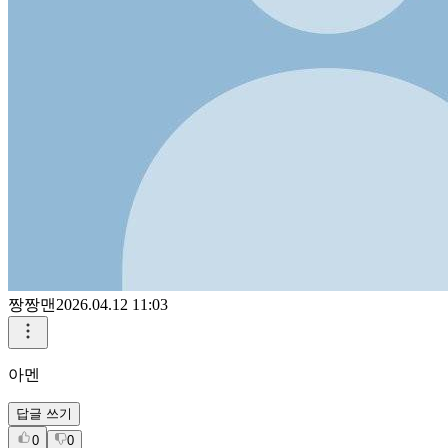
짱짱맨
2026.04.12 11:03
아멘
답글 쓰기
0
0