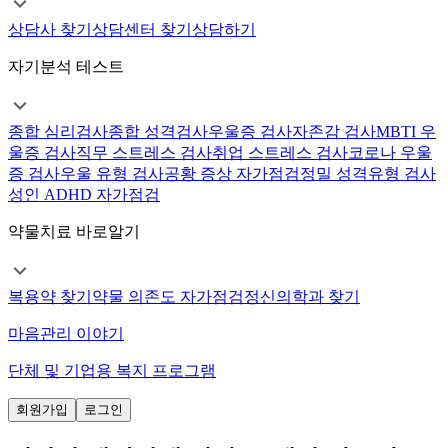
상담사 찾기
상담센터 찾기
상담하기
자기분석 테스트
종합 심리검사
종합 성격검사
우울증 검사
자존감 검사
MBTI 우
울증 검사
직무 스트레스 검사
취업 스트레스 검사
코로나 우울
증 검사
우울 유형 검사
공황 증상 자가점검
정밀 성격유형 검사
성인 ADHD 자가점검
약물치료 바로알기
복용약 찾기
약물 의존도 자가점검
정신의학과 찾기
마음관리 이야기
단체 및 기업용 복지 프로그램
회원가입
로그인