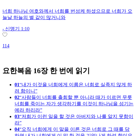
너희 하나님 여호와께서 너희를 번성케 하셨으므로 너희가 오
늘날 하늘의 별 같이 많거니와
-
신명기 1:10
114
1
요한복음 16장 한 번에 읽기
01
내가 이것을 너희에게 이름은 너희로 실족지 않게 하
려 함이니
02
사람들이 너희를 출회할 뿐 아니라 때가 이르면 무릇
너희를 죽이는 자가 생각하기를 이것이 하나님을 섬기는
예라 하리라
03
저희가 이런 일을 할 것은 아버지와 나를 알지 못함이
라
04
오직 너희에게 이 말을 이른 것은 너희로 그 때를 당
하면 내가 너희에게 이 말 한 것을 기억나게 하려 함이요