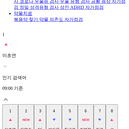
사
코로나 우울증 검사
우울 유형 검사
공황 증상 자가점
검
정밀 성격유형 검사
성인 ADHD 자가점검
약물치료
복용약 찾기
약물 의존도 자가점검
1
2
이초연
인기 검색어
09:00
기준
1
2
3
4
5
6
7
8