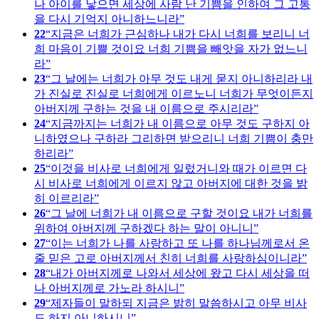
나 아이를 낳으면 세상에 사람 난 기쁨을 인하여 그 고통
을 다시 기억지 아니하느니라
22
지금은 너희가 근심하나 내가 다시 너희를 보리니 너
희 마음이 기쁠 것이요 너희 기쁨을 빼앗을 자가 없느니
라
23
그 날에는 너희가 아무 것도 내게 묻지 아니하리라 내
가 진실로 진실로 너희에게 이르노니 너희가 무엇이든지
아버지께 구하는 것을 내 이름으로 주시리라
24
지금까지는 너희가 내 이름으로 아무 것도 구하지 아
니하였으나 구하라 그리하면 받으리니 너희 기쁨이 충만
하리라
25
이것을 비사로 너희에게 일렀거니와 때가 이르면 다
시 비사로 너희에게 이르지 않고 아버지에 대한 것을 밝
히 이르리라
26
그 날에 너희가 내 이름으로 구할 것이요 내가 너희를
위하여 아버지께 구하겠다 하는 말이 아니니
27
이는 너희가 나를 사랑하고 또 나를 하나님께로서 온
줄 믿은 고로 아버지께서 친히 너희를 사랑하심이니라
28
내가 아버지께로 나와서 세상에 왔고 다시 세상을 떠
나 아버지께로 가노라 하시니
29
제자들이 말하되 지금은 밝히 말씀하시고 아무 비사
도 하지 아니하시니