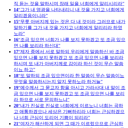
직 듣는 것을 말하시며 장래 일을 너희에게 알리시리라
14
그가 내 영광을 나타내리니 내 것을 가지고 너희에게
알리겠음이니라
15
무릇 아버지께 있는 것은 다 내 것이라 그러므로 내가
말하기를 그가 내 것을 가지고 너희에게 알리리라 하였
노라
16
조금 있으면 너희가 나를 보지 못하겠고 또 조금 있으
면 나를 보리라 하신대
17
제자 중에서 서로 말하되 우리에게 말씀하신 바 조금
있으면 나를 보지 못하겠고 또 조금 있으면 나를 보리라
하시며 또 내가 아버지께로 감이라 하신 것이 무슨 말씀
이뇨 하고
18
또 말하되 조금 있으면이라 한 말씀이 무슨 말씀이뇨
무엇을 말씀하시는지 알지 못하노라 하거늘
19
예수께서 그 묻고자 함을 아시고 가라사대 내 말이 조
금 있으면 나를 보지 못하겠고 또 조금 있으면 나를 보리
라 하므로 서로 문의하느냐
20
내가 진실로 진실로 너희에게 이르노니 너희는 곡하
고 애통하겠으나 세상은 기뻐하리라 너희는 근심하겠으
나 너희 근심이 도리어 기쁨이 되리라
21
여자가 해산하게 되면 그 때가 이르렀으므로 근심하