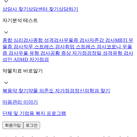
상담사 찾기
상담센터 찾기
상담하기
자기분석 테스트
종합 심리검사
종합 성격검사
우울증 검사
자존감 검사
MBTI 우
울증 검사
직무 스트레스 검사
취업 스트레스 검사
코로나 우울
증 검사
우울 유형 검사
공황 증상 자가점검
정밀 성격유형 검사
성인 ADHD 자가점검
약물치료 바로알기
복용약 찾기
약물 의존도 자가점검
정신의학과 찾기
마음관리 이야기
단체 및 기업용 복지 프로그램
회원가입
로그인