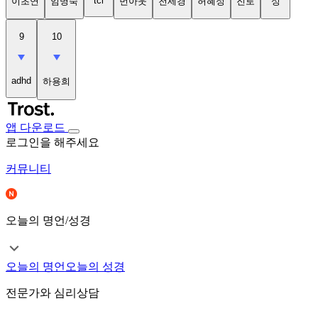
tci
이초연
임명숙
번아웃
천세경
허혜정
진로
성
9
10
adhd
하용희
앱 다운로드
로그인을 해주세요
커뮤니티
오늘의 명언/성경
오늘의 명언
오늘의 성경
전문가와 심리상담