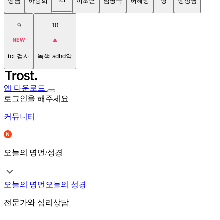
tci
상담
하용희
이초연
임명숙
허혜정
성
성상담
9
10
tci 검사
녹색 adhd약
앱 다운로드
로그인을 해주세요
커뮤니티
오늘의 명언/성경
오늘의 명언
오늘의 성경
전문가와 심리상담