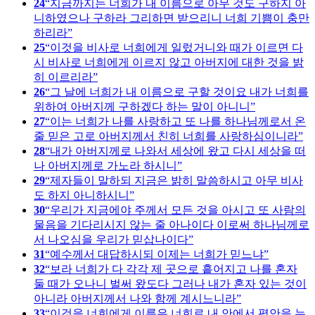
24
지금까지는 너희가 내 이름으로 아무 것도 구하지 아
니하였으나 구하라 그리하면 받으리니 너희 기쁨이 충만
하리라
25
이것을 비사로 너희에게 일렀거니와 때가 이르면 다
시 비사로 너희에게 이르지 않고 아버지에 대한 것을 밝
히 이르리라
26
그 날에 너희가 내 이름으로 구할 것이요 내가 너희를
위하여 아버지께 구하겠다 하는 말이 아니니
27
이는 너희가 나를 사랑하고 또 나를 하나님께로서 온
줄 믿은 고로 아버지께서 친히 너희를 사랑하심이니라
28
내가 아버지께로 나와서 세상에 왔고 다시 세상을 떠
나 아버지께로 가노라 하시니
29
제자들이 말하되 지금은 밝히 말씀하시고 아무 비사
도 하지 아니하시니
30
우리가 지금에야 주께서 모든 것을 아시고 또 사람의
물음을 기다리시지 않는 줄 아나이다 이로써 하나님께로
서 나오심을 우리가 믿삽나이다
31
예수께서 대답하시되 이제는 너희가 믿느냐
32
보라 너희가 다 각각 제 곳으로 흩어지고 나를 혼자
둘 때가 오나니 벌써 왔도다 그러나 내가 혼자 있는 것이
아니라 아버지께서 나와 함께 계시느니라
33
이것을 너희에게 이름은 너희로 내 안에서 평안을 누