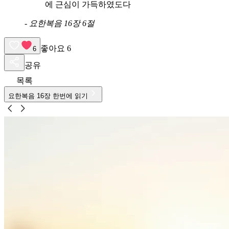
에 근심이 가득하였도다
-
요한복음 16장 6절
좋아요
6
6
공유
목록
요한복음
16
장 한번에 읽기