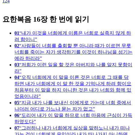
124
1
요한복음 16장 한 번에 읽기
01
내가 이것을 너희에게 이름은 너희로 실족지 않게 하
려 함이니
02
사람들이 너희를 출회할 뿐 아니라 때가 이르면 무릇
너희를 죽이는 자가 생각하기를 이것이 하나님을 섬기는
예라 하리라
03
저희가 이런 일을 할 것은 아버지와 나를 알지 못함이
라
04
오직 너희에게 이 말을 이른 것은 너희로 그 때를 당
하면 내가 너희에게 이 말 한 것을 기억나게 하려 함이요
처음부터 이 말을 하지 아니한 것은 내가 너희와 함께 있
었음이니라
05
지금 내가 나를 보내신 이에게로 가는데 너희 중에서
나더러 어디로 가느냐 묻는 자가 없고
06
도리어 내가 이 말을 하므로 너희 마음에 근심이 가득
하였도다
07
그러하나 내가 너희에게 실상을 말하노니 내가 떠나
가는 것이 너희에게 유익이라 내가 떠나가지 아니하면