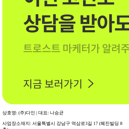
상호명: (주)다인 | 대표: 나승균
사업장소재지: 서울특별시 강남구 역삼로3길 17 (혜진빌딩 8