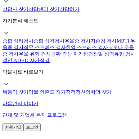
상담사 찾기
상담센터 찾기
상담하기
자기분석 테스트
종합 심리검사
종합 성격검사
우울증 검사
자존감 검사
MBTI 우
울증 검사
직무 스트레스 검사
취업 스트레스 검사
코로나 우울
증 검사
우울 유형 검사
공황 증상 자가점검
정밀 성격유형 검사
성인 ADHD 자가점검
약물치료 바로알기
복용약 찾기
약물 의존도 자가점검
정신의학과 찾기
마음관리 이야기
단체 및 기업용 복지 프로그램
회원가입
로그인