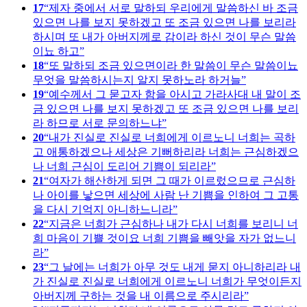
17
제자 중에서 서로 말하되 우리에게 말씀하신 바 조금
있으면 나를 보지 못하겠고 또 조금 있으면 나를 보리라
하시며 또 내가 아버지께로 감이라 하신 것이 무슨 말씀
이뇨 하고
18
또 말하되 조금 있으면이라 한 말씀이 무슨 말씀이뇨
무엇을 말씀하시는지 알지 못하노라 하거늘
19
예수께서 그 묻고자 함을 아시고 가라사대 내 말이 조
금 있으면 나를 보지 못하겠고 또 조금 있으면 나를 보리
라 하므로 서로 문의하느냐
20
내가 진실로 진실로 너희에게 이르노니 너희는 곡하
고 애통하겠으나 세상은 기뻐하리라 너희는 근심하겠으
나 너희 근심이 도리어 기쁨이 되리라
21
여자가 해산하게 되면 그 때가 이르렀으므로 근심하
나 아이를 낳으면 세상에 사람 난 기쁨을 인하여 그 고통
을 다시 기억지 아니하느니라
22
지금은 너희가 근심하나 내가 다시 너희를 보리니 너
희 마음이 기쁠 것이요 너희 기쁨을 빼앗을 자가 없느니
라
23
그 날에는 너희가 아무 것도 내게 묻지 아니하리라 내
가 진실로 진실로 너희에게 이르노니 너희가 무엇이든지
아버지께 구하는 것을 내 이름으로 주시리라