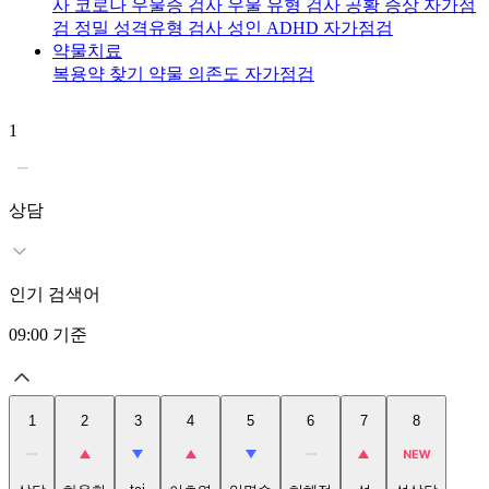
사
코로나 우울증 검사
우울 유형 검사
공황 증상 자가점
검
정밀 성격유형 검사
성인 ADHD 자가점검
약물치료
복용약 찾기
약물 의존도 자가점검
1
2
상담
인기 검색어
09:00
기준
1
2
3
4
5
6
7
8