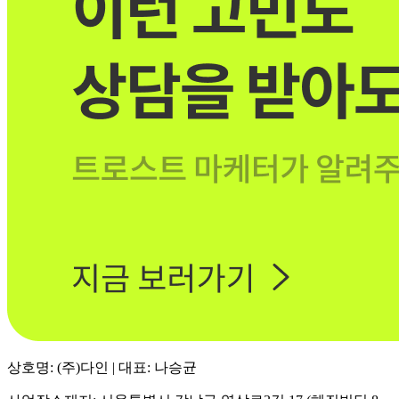
상호명: (주)다인 | 대표: 나승균