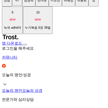
tci
상담
임명숙
번아웃
이초연
허혜정
하용희
성
9
10
녹색 adhd약
누가복음 6장 39절
앱 다운로드
로그인을 해주세요
커뮤니티
오늘의 명언/성경
오늘의 명언
오늘의 성경
전문가와 심리상담