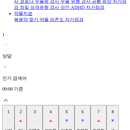
사
코로나 우울증 검사
우울 유형 검사
공황 증상 자가점
검
정밀 성격유형 검사
성인 ADHD 자가점검
약물치료
복용약 찾기
약물 의존도 자가점검
1
2
t
상담
인기 검색어
09:00
기준
1
2
3
4
5
6
7
8