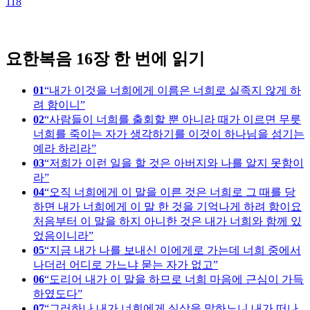
118
1
요한복음 16장 한 번에 읽기
01
내가 이것을 너희에게 이름은 너희로 실족지 않게 하
려 함이니
02
사람들이 너희를 출회할 뿐 아니라 때가 이르면 무릇
너희를 죽이는 자가 생각하기를 이것이 하나님을 섬기는
예라 하리라
03
저희가 이런 일을 할 것은 아버지와 나를 알지 못함이
라
04
오직 너희에게 이 말을 이른 것은 너희로 그 때를 당
하면 내가 너희에게 이 말 한 것을 기억나게 하려 함이요
처음부터 이 말을 하지 아니한 것은 내가 너희와 함께 있
었음이니라
05
지금 내가 나를 보내신 이에게로 가는데 너희 중에서
나더러 어디로 가느냐 묻는 자가 없고
06
도리어 내가 이 말을 하므로 너희 마음에 근심이 가득
하였도다
07
그러하나 내가 너희에게 실상을 말하노니 내가 떠나