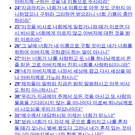
아버지께 구하는 것을 내 이름으로 주시리라
24
지금까지는 너희가 내 이름으로 아무 것도 구하지 아
니하였으나 구하라 그리하면 받으리니 너희 기쁨이 충만
하리라
25
이것을 비사로 너희에게 일렀거니와 때가 이르면 다
시 비사로 너희에게 이르지 않고 아버지에 대한 것을 밝
히 이르리라
26
그 날에 너희가 내 이름으로 구할 것이요 내가 너희를
위하여 아버지께 구하겠다 하는 말이 아니니
27
이는 너희가 나를 사랑하고 또 나를 하나님께로서 온
줄 믿은 고로 아버지께서 친히 너희를 사랑하심이니라
28
내가 아버지께로 나와서 세상에 왔고 다시 세상을 떠
나 아버지께로 가노라 하시니
29
제자들이 말하되 지금은 밝히 말씀하시고 아무 비사
도 하지 아니하시니
30
우리가 지금에야 주께서 모든 것을 아시고 또 사람의
물음을 기다리시지 않는 줄 아나이다 이로써 하나님께로
서 나오심을 우리가 믿삽나이다
31
예수께서 대답하시되 이제는 너희가 믿느냐
32
보라 너희가 다 각각 제 곳으로 흩어지고 나를 혼자
둘 때가 오나니 벌써 왔도다 그러나 내가 혼자 있는 것이
아니라 아버지께서 나와 함께 계시느니라