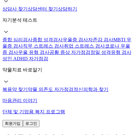
상담사 찾기
상담센터 찾기
상담하기
자기분석 테스트
종합 심리검사
종합 성격검사
우울증 검사
자존감 검사
MBTI 우
울증 검사
직무 스트레스 검사
취업 스트레스 검사
코로나 우울
증 검사
우울 유형 검사
공황 증상 자가점검
정밀 성격유형 검사
성인 ADHD 자가점검
약물치료 바로알기
복용약 찾기
약물 의존도 자가점검
정신의학과 찾기
마음관리 이야기
단체 및 기업용 복지 프로그램
회원가입
로그인