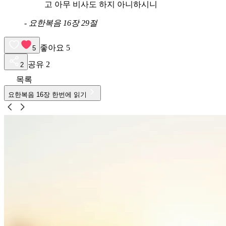
고 아무 비사도 하지 아니하시니
-
요한복음 16장 29절
좋아요
5
5
공유
2
2
목록
요한복음
16
장 한번에 읽기