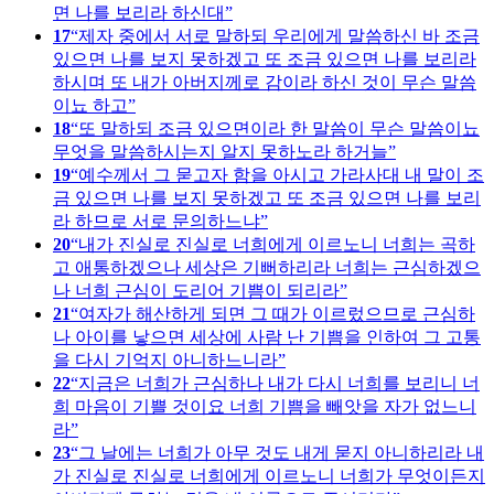
면 나를 보리라 하신대
17
제자 중에서 서로 말하되 우리에게 말씀하신 바 조금
있으면 나를 보지 못하겠고 또 조금 있으면 나를 보리라
하시며 또 내가 아버지께로 감이라 하신 것이 무슨 말씀
이뇨 하고
18
또 말하되 조금 있으면이라 한 말씀이 무슨 말씀이뇨
무엇을 말씀하시는지 알지 못하노라 하거늘
19
예수께서 그 묻고자 함을 아시고 가라사대 내 말이 조
금 있으면 나를 보지 못하겠고 또 조금 있으면 나를 보리
라 하므로 서로 문의하느냐
20
내가 진실로 진실로 너희에게 이르노니 너희는 곡하
고 애통하겠으나 세상은 기뻐하리라 너희는 근심하겠으
나 너희 근심이 도리어 기쁨이 되리라
21
여자가 해산하게 되면 그 때가 이르렀으므로 근심하
나 아이를 낳으면 세상에 사람 난 기쁨을 인하여 그 고통
을 다시 기억지 아니하느니라
22
지금은 너희가 근심하나 내가 다시 너희를 보리니 너
희 마음이 기쁠 것이요 너희 기쁨을 빼앗을 자가 없느니
라
23
그 날에는 너희가 아무 것도 내게 묻지 아니하리라 내
가 진실로 진실로 너희에게 이르노니 너희가 무엇이든지