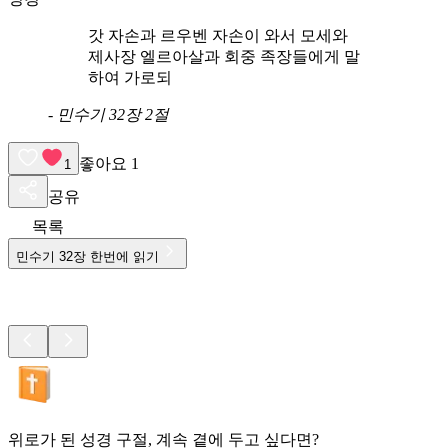
갓 자손과 르우벤 자손이 와서 모세와
제사장 엘르아살과 회중 족장들에게 말
하여 가로되
-
민수기 32장 2절
좋아요
1
1
공유
목록
민수기
32
장 한번에 읽기
위로가 된 성경 구절, 계속 곁에 두고 싶다면?