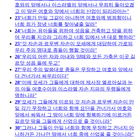
호와의 앞에서나 이스라엘의 앞에서나 무죄히 돌아오겠
고 이 땅은 여호와 앞에서 너희의 산업이 되리라마는
23
너희가 만일 그같이 아니하면 여호와께 범죄함이니
너희 죄가 정녕 너희를 찾아낼줄 알라
24
너희는 유아들을 위하여 성읍을 건축하고 양을 위하
여 우리를 지으라 그리하고 너희 입에서 낸 대로 행하라
25
갓 자손과 르우벤 자손이 모세에게 대답하여 가로되
우리 주의 명대로 종들이 행할 것이라
26
우리의 어린 자와 아내와 양떼와 모든 가축은 이곳 길
르앗 성읍 들에 두고
27
우리 주의 말씀대로 종들은 무장하고 여호와 앞에서
다 건너가서 싸우리이다
28
이에 모세가 그들에게 대하여 제사장 엘르아살과 눈
의 아들 여호수아와 이스라엘 자손 지파의 두령들에게
명하니라
29
모세가 그들에게 이르되 갓 자손과 르우벤 자손이 만
일 각기 무장하고 너희와 함께 요단을 건너가서 여호와
앞에서 싸워서 그 땅이 너희 앞에 항복하기에 이르거든
길르앗 땅을 그들에게 산업으로 줄 것이니라
30
그러나 그들이 만일 너희와 함께 무장하고 건너지 아
니하거든 가나안 땅에서 너희 중에 산업을 줄 것이니라