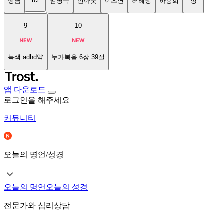
tci
상담
임명숙
번아웃
이초연
허혜정
하용희
성
9
10
녹색 adhd약
누가복음 6장 39절
앱 다운로드
로그인을 해주세요
커뮤니티
오늘의 명언/성경
오늘의 명언
오늘의 성경
전문가와 심리상담