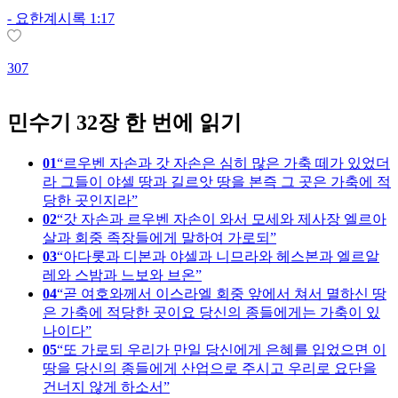
-
요한계시록 1:17
307
1
민수기 32장 한 번에 읽기
01
르우벤 자손과 갓 자손은 심히 많은 가축 떼가 있었더
라 그들이 야셀 땅과 길르앗 땅을 본즉 그 곳은 가축에 적
당한 곳인지라
02
갓 자손과 르우벤 자손이 와서 모세와 제사장 엘르아
살과 회중 족장들에게 말하여 가로되
03
아다롯과 디본과 야셀과 니므라와 헤스본과 엘르알
레와 스밤과 느보와 브온
04
곧 여호와께서 이스라엘 회중 앞에서 쳐서 멸하신 땅
은 가축에 적당한 곳이요 당신의 종들에게는 가축이 있
나이다
05
또 가로되 우리가 만일 당신에게 은혜를 입었으면 이
땅을 당신의 종들에게 산업으로 주시고 우리로 요단을
건너지 않게 하소서