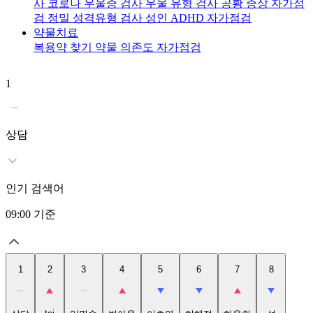
사
코로나 우울증 검사
우울 유형 검사
공황 증상 자가점
검
정밀 성격유형 검사
성인 ADHD 자가점검
약물치료
복용약 찾기
약물 의존도 자가점검
1
2
t
상담
인기 검색어
09:00
기준
1
2
3
4
5
6
7
8