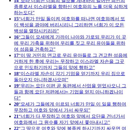
14
보라 너희는 너희의 열조를 계대하여 일어난 죄인의
종류로서 이스라엘을 향하신 여호와의 노를 더욱 심하게
하는도다
15
너희가 만일 돌이켜 여호와를 떠나면 여호와께서 또
이 백성을 광야에 버리시리니 그리하면 너희가 이 모든
백성을 멸망시키리라
16
그들이 모세에게 가까이 나아와 가로되 우리가 이 곳
에 우리 가축을 위하여 우리를 짓고 우리 유아들을 위하
여 성읍을 건축하고
17
이 땅 거민의 연고로 우리 유아들로 그 견고한 성읍에
거하게 한 후에 우리는 무장하고 이스라엘 자손을 그곳
으로 인도하기까지 그들의 앞에 행하고
18
이스라엘 자손이 각기 기업을 얻기까지 우리 집으로
돌아오지 아니하겠사오며
19
우리는 요단 이편 곧 동편에서 산업을 얻었사오니 그
들과 함께 요단 저편에서는 기업을 얻지 아니하겠나이
다
20
모세가 그들에게 이르되 너희가 만일 이 일을 행하여
무장하고 여호와 앞에서 가서 싸우되
21
너희가 다 무장하고 여호와 앞에서 요단을 건너가서
여호와께서 그 원수를 자기 앞에서 쫓아내시고
22
그 땅으로 여호와 앞에 복종케 하시기까지 싸우면 여