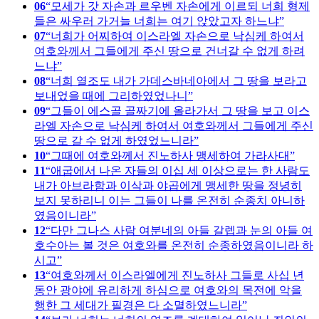
06
모세가 갓 자손과 르우벤 자손에게 이르되 너희 형제
들은 싸우러 가거늘 너희는 여기 앉았고자 하느냐
07
너희가 어찌하여 이스라엘 자손으로 낙심케 하여서
여호와께서 그들에게 주신 땅으로 건너갈 수 없게 하려
느냐
08
너희 열조도 내가 가데스바네아에서 그 땅을 보라고
보내었을 때에 그리하였었나니
09
그들이 에스골 골짜기에 올라가서 그 땅을 보고 이스
라엘 자손으로 낙심케 하여서 여호와께서 그들에게 주신
땅으로 갈 수 없게 하였었느니라
10
그때에 여호와께서 진노하사 맹세하여 가라사대
11
애굽에서 나온 자들의 이십 세 이상으로는 한 사람도
내가 아브라함과 이삭과 야곱에게 맹세한 땅을 정녕히
보지 못하리니 이는 그들이 나를 온전히 순종치 아니하
였음이니라
12
다만 그나스 사람 여분네의 아들 갈렙과 눈의 아들 여
호수아는 볼 것은 여호와를 온전히 순종하였음이니라 하
시고
13
여호와께서 이스라엘에게 진노하사 그들로 사십 년
동안 광야에 유리하게 하심으로 여호와의 목전에 악을
행한 그 세대가 필경은 다 소멸하였느니라