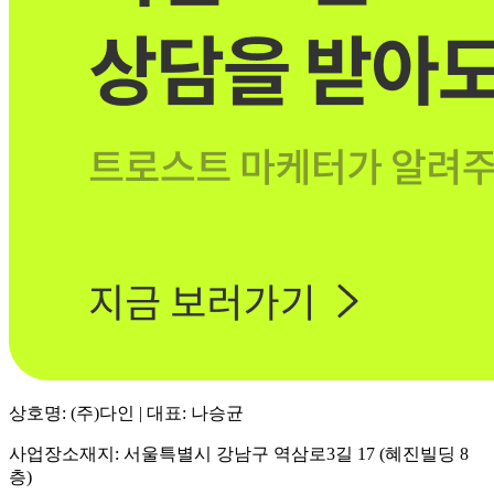
상호명: (주)다인 | 대표: 나승균
사업장소재지: 서울특별시 강남구 역삼로3길 17 (혜진빌딩 8
층)