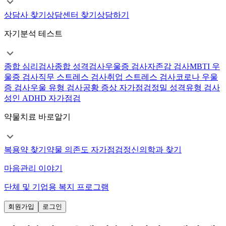
상담사 찾기
상담센터 찾기
상담하기
자기분석 테스트
종합 심리검사
종합 성격검사
우울증 검사
자존감 검사
MBTI 우
울증 검사
직무 스트레스 검사
취업 스트레스 검사
코로나 우울
증 검사
우울 유형 검사
공황 증상 자가점검
정밀 성격유형 검사
성인 ADHD 자가점검
약물치료 바로알기
복용약 찾기
약물 의존도 자가점검
정신의학과 찾기
마음관리 이야기
단체 및 기업용 복지 프로그램
회원가입
로그인