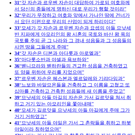
31
갓 자손과 르우벤 자손이 대답하여 가로되 여호와께
서 당신의 종들에게 명하신 대로 우리가 행할 것이라
32
우리가 무장하고 여호와 앞에서 가나안 땅에 건너가
서 요단 이편으로 우리의 산업이 되게 하리이다
33
모세가 갓 자손과 르우벤 자손과 요셉의 아들 므낫세
반 지파에게 아모리인의 왕 시혼의 국토와 바산 왕 옥의
국토를 주되 곧 그 나라와 그 경내 성읍들과 그 성읍들의
사면 땅을 그들에게 주매
34
갓 자손은 디본과 아다롯과 아로엘과
35
아다롯소반과 야셀과 욕브하와
36
벧니므라와 벧하란들의 견고한 성읍을 건축하였고
또 양을 위하여 우리를 지었으며
37
르우벤 자손은 헤스본과 엘르알레와 기랴다임과
38
느보와 바알므온들을 건축하고 그 이름을 고쳤고 또
십마를 건축하고 건축한 성읍들에 새 이름을 주었고
39
므낫세의 아들 마길의 자손은 가서 길르앗을 쳐서 취
하고 거기 있는 아모리인을 쫓아내매
40
모세가 길르앗을 므낫세의 아들 마길에게 주매 그가
거기 거하였고
41
므낫세의 아들 야일은 가서 그 촌락들을 취하고 하봇
야일이라 칭하였으며