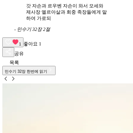
갓 자손과 르우벤 자손이 와서 모세와
제사장 엘르아살과 회중 족장들에게 말
하여 가로되
-
민수기 32장 2절
좋아요
1
1
공유
목록
민수기
32
장 한번에 읽기