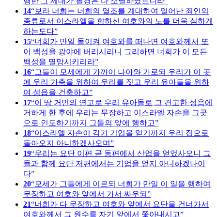
행한 그 세대가 필경은 다 소멸하였느니라
14
보라 너희는 너희의 열조를 계대하여 일어난 죄인의
종류로서 이스라엘을 향하신 여호와의 노를 더욱 심하게
하는도다
15
너희가 만일 돌이켜 여호와를 떠나면 여호와께서 또
이 백성을 광야에 버리시리니 그리하면 너희가 이 모든
백성을 멸망시키리라
16
그들이 모세에게 가까이 나아와 가로되 우리가 이 곳
에 우리 가축을 위하여 우리를 짓고 우리 유아들을 위하
여 성읍을 건축하고
17
이 땅 거민의 연고로 우리 유아들로 그 견고한 성읍에
거하게 한 후에 우리는 무장하고 이스라엘 자손을 그곳
으로 인도하기까지 그들의 앞에 행하고
18
이스라엘 자손이 각기 기업을 얻기까지 우리 집으로
돌아오지 아니하겠사오며
19
우리는 요단 이편 곧 동편에서 산업을 얻었사오니 그
들과 함께 요단 저편에서는 기업을 얻지 아니하겠나이
다
20
모세가 그들에게 이르되 너희가 만일 이 일을 행하여
무장하고 여호와 앞에서 가서 싸우되
21
너희가 다 무장하고 여호와 앞에서 요단을 건너가서
여호와께서 그 원수를 자기 앞에서 쫓아내시고