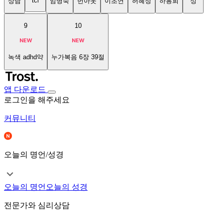
tci
상담
임명숙
번아웃
이초연
허혜정
하용희
성
9
10
녹색 adhd약
누가복음 6장 39절
앱 다운로드
로그인을 해주세요
커뮤니티
오늘의 명언/성경
오늘의 명언
오늘의 성경
전문가와 심리상담