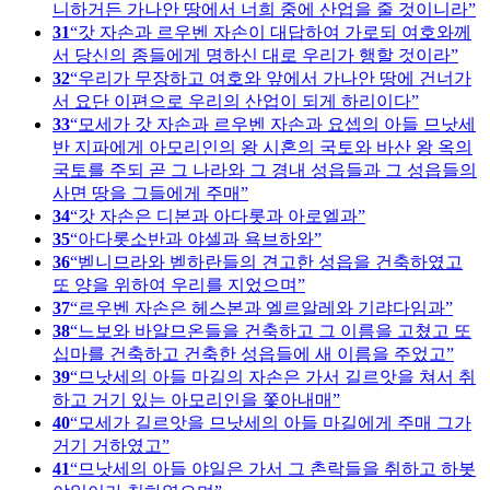
니하거든 가나안 땅에서 너희 중에 산업을 줄 것이니라
31
갓 자손과 르우벤 자손이 대답하여 가로되 여호와께
서 당신의 종들에게 명하신 대로 우리가 행할 것이라
32
우리가 무장하고 여호와 앞에서 가나안 땅에 건너가
서 요단 이편으로 우리의 산업이 되게 하리이다
33
모세가 갓 자손과 르우벤 자손과 요셉의 아들 므낫세
반 지파에게 아모리인의 왕 시혼의 국토와 바산 왕 옥의
국토를 주되 곧 그 나라와 그 경내 성읍들과 그 성읍들의
사면 땅을 그들에게 주매
34
갓 자손은 디본과 아다롯과 아로엘과
35
아다롯소반과 야셀과 욕브하와
36
벧니므라와 벧하란들의 견고한 성읍을 건축하였고
또 양을 위하여 우리를 지었으며
37
르우벤 자손은 헤스본과 엘르알레와 기랴다임과
38
느보와 바알므온들을 건축하고 그 이름을 고쳤고 또
십마를 건축하고 건축한 성읍들에 새 이름을 주었고
39
므낫세의 아들 마길의 자손은 가서 길르앗을 쳐서 취
하고 거기 있는 아모리인을 쫓아내매
40
모세가 길르앗을 므낫세의 아들 마길에게 주매 그가
거기 거하였고
41
므낫세의 아들 야일은 가서 그 촌락들을 취하고 하봇