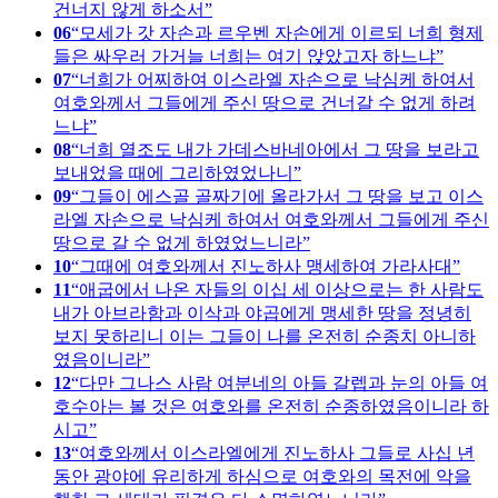
건너지 않게 하소서
06
모세가 갓 자손과 르우벤 자손에게 이르되 너희 형제
들은 싸우러 가거늘 너희는 여기 앉았고자 하느냐
07
너희가 어찌하여 이스라엘 자손으로 낙심케 하여서
여호와께서 그들에게 주신 땅으로 건너갈 수 없게 하려
느냐
08
너희 열조도 내가 가데스바네아에서 그 땅을 보라고
보내었을 때에 그리하였었나니
09
그들이 에스골 골짜기에 올라가서 그 땅을 보고 이스
라엘 자손으로 낙심케 하여서 여호와께서 그들에게 주신
땅으로 갈 수 없게 하였었느니라
10
그때에 여호와께서 진노하사 맹세하여 가라사대
11
애굽에서 나온 자들의 이십 세 이상으로는 한 사람도
내가 아브라함과 이삭과 야곱에게 맹세한 땅을 정녕히
보지 못하리니 이는 그들이 나를 온전히 순종치 아니하
였음이니라
12
다만 그나스 사람 여분네의 아들 갈렙과 눈의 아들 여
호수아는 볼 것은 여호와를 온전히 순종하였음이니라 하
시고
13
여호와께서 이스라엘에게 진노하사 그들로 사십 년
동안 광야에 유리하게 하심으로 여호와의 목전에 악을