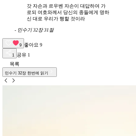
갓 자손과 르우벤 자손이 대답하여 가
로되 여호와께서 당신의 종들에게 명하
신 대로 우리가 행할 것이라
-
민수기 32장 31절
좋아요
9
9
공유
1
1
목록
민수기
32
장 한번에 읽기