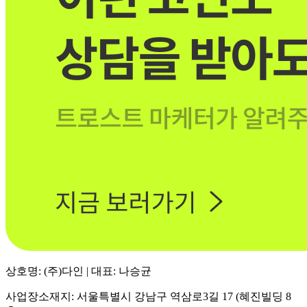
상호명: (주)다인 | 대표: 나승균
사업장소재지: 서울특별시 강남구 역삼로3길 17 (혜진빌딩 8