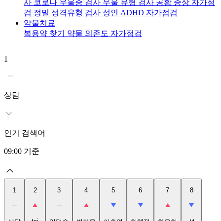
사
코로나 우울증 검사
우울 유형 검사
공황 증상 자가점
검
정밀 성격유형 검사
성인 ADHD 자가점검
약물치료
복용약 찾기
약물 의존도 자가점검
1
2
t
상담
인기 검색어
09:00
기준
1
2
3
4
5
6
7
8