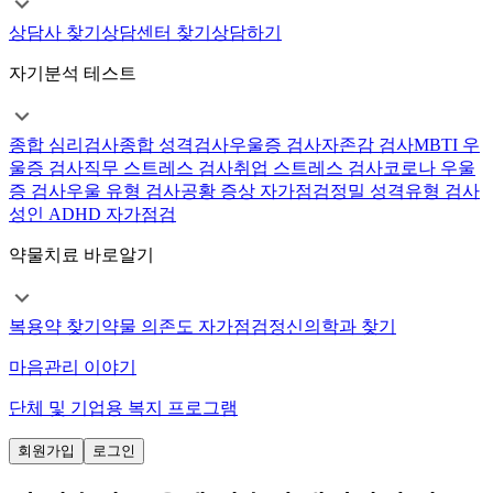
상담사 찾기
상담센터 찾기
상담하기
자기분석 테스트
종합 심리검사
종합 성격검사
우울증 검사
자존감 검사
MBTI 우
울증 검사
직무 스트레스 검사
취업 스트레스 검사
코로나 우울
증 검사
우울 유형 검사
공황 증상 자가점검
정밀 성격유형 검사
성인 ADHD 자가점검
약물치료 바로알기
복용약 찾기
약물 의존도 자가점검
정신의학과 찾기
마음관리 이야기
단체 및 기업용 복지 프로그램
회원가입
로그인