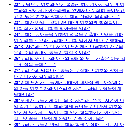
22
그 땅으로 여호와 앞에 복종케 하시기까지 싸우면 여
호와의 앞에서나 이스라엘의 앞에서나 무죄히 돌아오겠
고 이 땅은 여호와 앞에서 너희의 산업이 되리라마는
23
너희가 만일 그같이 아니하면 여호와께 범죄함이니
너희 죄가 정녕 너희를 찾아낼줄 알라
24
너희는 유아들을 위하여 성읍을 건축하고 양을 위하
여 우리를 지으라 그리하고 너희 입에서 낸 대로 행하라
25
갓 자손과 르우벤 자손이 모세에게 대답하여 가로되
우리 주의 명대로 종들이 행할 것이라
26
우리의 어린 자와 아내와 양떼와 모든 가축은 이곳 길
르앗 성읍 들에 두고
27
우리 주의 말씀대로 종들은 무장하고 여호와 앞에서
다 건너가서 싸우리이다
28
이에 모세가 그들에게 대하여 제사장 엘르아살과 눈
의 아들 여호수아와 이스라엘 자손 지파의 두령들에게
명하니라
29
모세가 그들에게 이르되 갓 자손과 르우벤 자손이 만
일 각기 무장하고 너희와 함께 요단을 건너가서 여호와
앞에서 싸워서 그 땅이 너희 앞에 항복하기에 이르거든
길르앗 땅을 그들에게 산업으로 줄 것이니라
30
그러나 그들이 만일 너희와 함께 무장하고 건너지 아