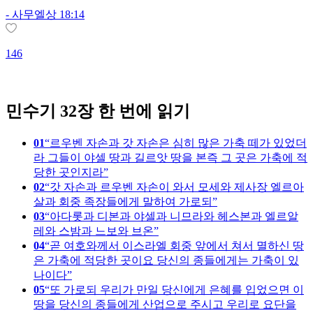
-
사무엘상 18:14
146
1
민수기 32장 한 번에 읽기
01
르우벤 자손과 갓 자손은 심히 많은 가축 떼가 있었더
라 그들이 야셀 땅과 길르앗 땅을 본즉 그 곳은 가축에 적
당한 곳인지라
02
갓 자손과 르우벤 자손이 와서 모세와 제사장 엘르아
살과 회중 족장들에게 말하여 가로되
03
아다롯과 디본과 야셀과 니므라와 헤스본과 엘르알
레와 스밤과 느보와 브온
04
곧 여호와께서 이스라엘 회중 앞에서 쳐서 멸하신 땅
은 가축에 적당한 곳이요 당신의 종들에게는 가축이 있
나이다
05
또 가로되 우리가 만일 당신에게 은혜를 입었으면 이
땅을 당신의 종들에게 산업으로 주시고 우리로 요단을