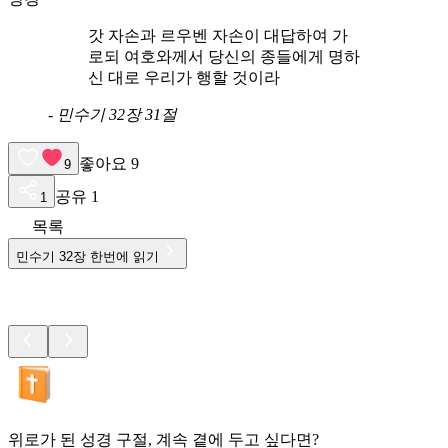
갓 자손과 르우벤 자손이 대답하여 가
로되 여호와께서 당신의 종들에게 명하
신 대로 우리가 행할 것이라
-
민수기 32장 31절
좋아요
9
9
공유
1
1
목록
민수기
32
장 한번에 읽기
위로가 된 성경 구절, 계속 곁에 두고 싶다면?