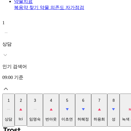
약물치료
복용약 찾기
약물 의존도 자가점검
1
상담
인기 검색어
09:00
기준
1
2
3
4
5
6
7
8
tci
상담
임명숙
번아웃
이초연
허혜정
하용희
성
녹색 