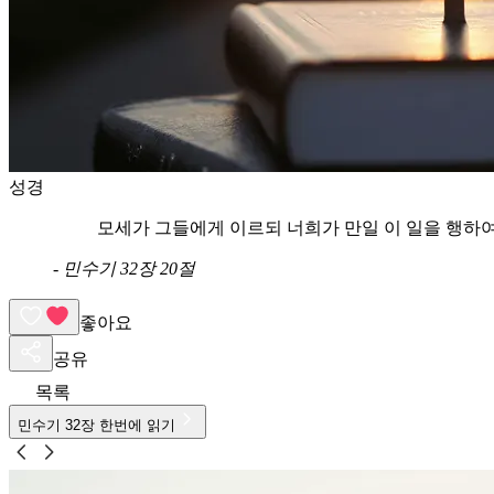
성경
모세가 그들에게 이르되 너희가 만일 이 일을 행하
-
민수기 32장 20절
좋아요
공유
목록
민수기
32
장 한번에 읽기