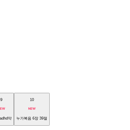
9
10
adhd약
누가복음 6장 39절