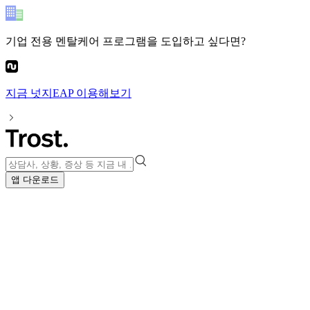
기업 전용 멘탈케어 프로그램
을 도입하고 싶다면?
지금
넛지EAP
이용해보기
앱 다운로드