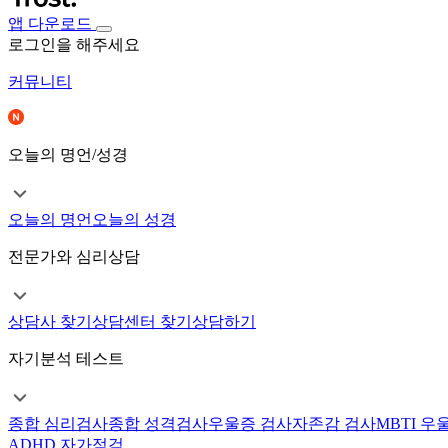
앱 다운로드
로그인을 해주세요
커뮤니티
오늘의 명언/성경
오늘의 명언
오늘의 성경
전문가와 심리상담
상담사 찾기
상담센터 찾기
상담하기
자기분석 테스트
종합 심리검사
종합 성격검사
우울증 검사
자존감 검사
MBTI 우
ADHD 자가점검