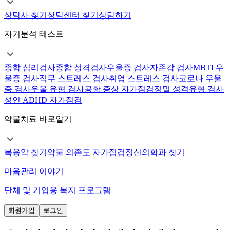
상담사 찾기
상담센터 찾기
상담하기
자기분석 테스트
종합 심리검사
종합 성격검사
우울증 검사
자존감 검사
MBTI 우
울증 검사
직무 스트레스 검사
취업 스트레스 검사
코로나 우울
증 검사
우울 유형 검사
공황 증상 자가점검
정밀 성격유형 검사
성인 ADHD 자가점검
약물치료 바로알기
복용약 찾기
약물 의존도 자가점검
정신의학과 찾기
마음관리 이야기
단체 및 기업용 복지 프로그램
회원가입
로그인