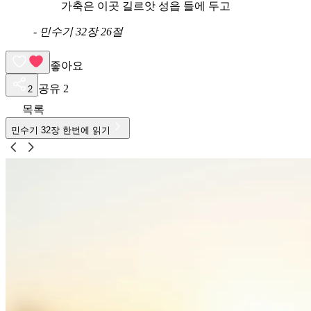
가축은 이곳 길르앗 성읍 들에 두고
-
민수기 32장 26절
좋아요
공유
2
2
목록
민수기
32
장 한번에 읽기