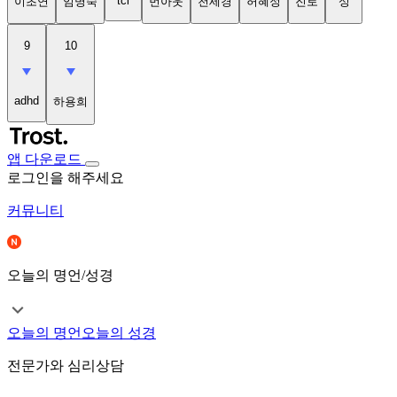
tci
이초연
임명숙
번아웃
천세경
허혜정
진로
성
9
10
adhd
하용희
앱 다운로드
로그인을 해주세요
커뮤니티
오늘의 명언/성경
오늘의 명언
오늘의 성경
전문가와 심리상담