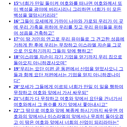
15
너희가 만일 돌이켜 여호와를 떠나면 여호와께서 또
이 백성을 광야에 버리시리니 그리하면 너희가 이 모든
백성을 멸망시키리라
16
그들이 모세에게 가까이 나아와 가로되 우리가 이 곳
에 우리 가축을 위하여 우리를 짓고 우리 유아들을 위하
여 성읍을 건축하고
17
이 땅 거민의 연고로 우리 유아들로 그 견고한 성읍에
거하게 한 후에 우리는 무장하고 이스라엘 자손을 그곳
으로 인도하기까지 그들의 앞에 행하고
18
이스라엘 자손이 각기 기업을 얻기까지 우리 집으로
돌아오지 아니하겠사오며
19
우리는 요단 이편 곧 동편에서 산업을 얻었사오니 그
들과 함께 요단 저편에서는 기업을 얻지 아니하겠나이
다
20
모세가 그들에게 이르되 너희가 만일 이 일을 행하여
무장하고 여호와 앞에서 가서 싸우되
21
너희가 다 무장하고 여호와 앞에서 요단을 건너가서
여호와께서 그 원수를 자기 앞에서 쫓아내시고
22
그 땅으로 여호와 앞에 복종케 하시기까지 싸우면 여
호와의 앞에서나 이스라엘의 앞에서나 무죄히 돌아오겠
고 이 땅은 여호와 앞에서 너희의 산업이 되리라마는