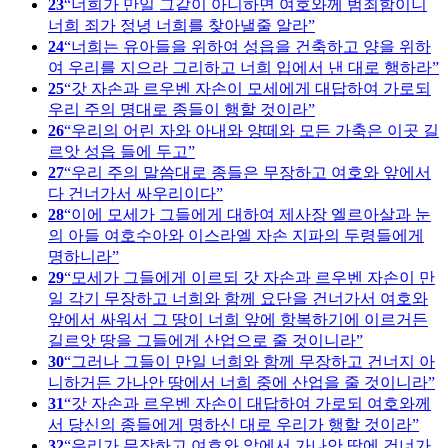
23
너희가 만일 그같이 아니하면 여호와께 범죄함이니
너희 죄가 정녕 너희를 찾아낼줄 알라
24
너희는 유아들을 위하여 성읍을 건축하고 양을 위하
여 우리를 지으라 그리하고 너희 입에서 낸 대로 행하라
25
갓 자손과 르우벤 자손이 모세에게 대답하여 가로되
우리 주의 명대로 종들이 행할 것이라
26
우리의 어린 자와 아내와 양떼와 모든 가축은 이곳 길
르앗 성읍 들에 두고
27
우리 주의 말씀대로 종들은 무장하고 여호와 앞에서
다 건너가서 싸우리이다
28
이에 모세가 그들에게 대하여 제사장 엘르아살과 눈
의 아들 여호수아와 이스라엘 자손 지파의 두령들에게
명하니라
29
모세가 그들에게 이르되 갓 자손과 르우벤 자손이 만
일 각기 무장하고 너희와 함께 요단을 건너가서 여호와
앞에서 싸워서 그 땅이 너희 앞에 항복하기에 이르거든
길르앗 땅을 그들에게 산업으로 줄 것이니라
30
그러나 그들이 만일 너희와 함께 무장하고 건너지 아
니하거든 가나안 땅에서 너희 중에 산업을 줄 것이니라
31
갓 자손과 르우벤 자손이 대답하여 가로되 여호와께
서 당신의 종들에게 명하신 대로 우리가 행할 것이라
32
우리가 무장하고 여호와 앞에서 가나안 땅에 건너가