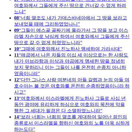
여호와께서 그들에게 주신 땅으로 건너갈 수 없게 하려
느냐
08
너희 열조도 내가 가데스바네아에서 그 땅을 보라고
보내었을 때에 그리하였었나니
09
그들이 에스골 골짜기에 올라가서 그 땅을 보고 이스
라엘 자손으로 낙심케 하여서 여호와께서 그들에게 주신
땅으로 갈 수 없게 하였었느니라
10
그때에 여호와께서 진노하사 맹세하여 가라사대
11
애굽에서 나온 자들의 이십 세 이상으로는 한 사람도
내가 아브라함과 이삭과 야곱에게 맹세한 땅을 정녕히
보지 못하리니 이는 그들이 나를 온전히 순종치 아니하
였음이니라
12
다만 그나스 사람 여분네의 아들 갈렙과 눈의 아들 여
호수아는 볼 것은 여호와를 온전히 순종하였음이니라 하
시고
13
여호와께서 이스라엘에게 진노하사 그들로 사십 년
동안 광야에 유리하게 하심으로 여호와의 목전에 악을
행한 그 세대가 필경은 다 소멸하였느니라
14
보라 너희는 너희의 열조를 계대하여 일어난 죄인의
종류로서 이스라엘을 향하신 여호와의 노를 더욱 심하게
하는도다