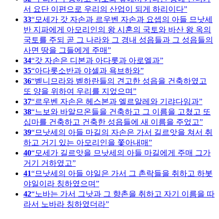
서 요단 이편으로 우리의 산업이 되게 하리이다
33
모세가 갓 자손과 르우벤 자손과 요셉의 아들 므낫세
반 지파에게 아모리인의 왕 시혼의 국토와 바산 왕 옥의
국토를 주되 곧 그 나라와 그 경내 성읍들과 그 성읍들의
사면 땅을 그들에게 주매
34
갓 자손은 디본과 아다롯과 아로엘과
35
아다롯소반과 야셀과 욕브하와
36
벧니므라와 벧하란들의 견고한 성읍을 건축하였고
또 양을 위하여 우리를 지었으며
37
르우벤 자손은 헤스본과 엘르알레와 기랴다임과
38
느보와 바알므온들을 건축하고 그 이름을 고쳤고 또
십마를 건축하고 건축한 성읍들에 새 이름을 주었고
39
므낫세의 아들 마길의 자손은 가서 길르앗을 쳐서 취
하고 거기 있는 아모리인을 쫓아내매
40
모세가 길르앗을 므낫세의 아들 마길에게 주매 그가
거기 거하였고
41
므낫세의 아들 야일은 가서 그 촌락들을 취하고 하봇
야일이라 칭하였으며
42
노바는 가서 그낫과 그 향촌을 취하고 자기 이름을 따
라서 노바라 칭하였더라