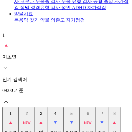
사
코로나 우울증 검사
우울 유형 검사
공황 증상 자가점
검
정밀 성격유형 검사
성인 ADHD 자가점검
약물치료
복용약 찾기
약물 의존도 자가점검
1
2
이초연
인기 검색어
09:00
기준
1
2
3
4
5
6
7
8