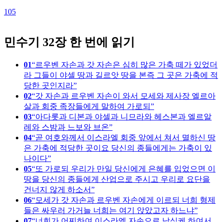
1
105
민수기 32장 한 번에 읽기
01
르우벤 자손과 갓 자손은 심히 많은 가축 떼가 있었더
라 그들이 야셀 땅과 길르앗 땅을 본즉 그 곳은 가축에 적
당한 곳인지라
02
갓 자손과 르우벤 자손이 와서 모세와 제사장 엘르아
살과 회중 족장들에게 말하여 가로되
03
아다롯과 디본과 야셀과 니므라와 헤스본과 엘르알
레와 스밤과 느보와 브온
04
곧 여호와께서 이스라엘 회중 앞에서 쳐서 멸하신 땅
은 가축에 적당한 곳이요 당신의 종들에게는 가축이 있
나이다
05
또 가로되 우리가 만일 당신에게 은혜를 입었으면 이
땅을 당신의 종들에게 산업으로 주시고 우리로 요단을
건너지 않게 하소서
06
모세가 갓 자손과 르우벤 자손에게 이르되 너희 형제
들은 싸우러 가거늘 너희는 여기 앉았고자 하느냐
07
너희가 어찌하여 이스라엘 자손으로 낙심케 하여서