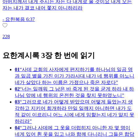
아버지께서 내게 주시는 자는 다 내게로 올 것이요 내게 오는
자는 내가 결코 내어 쫓지 아니하리라
-
요한복음 6:37
1
228
요한계시록 3장 한 번에 읽기
01
사데 교회의 사자에게 편지하기를 하나님의 일곱 영
과 일곱 별을 가진 이가 가라사대 내가 네 행위를 아노니
네가 살았다 하는 이름은 가졌으나 죽은 자로다
02
너는 일깨워 그 남은 바 죽게 된 것을 굳게 하라 내 하
나님 앞에 네 행위의 온전한 것을 찾지 못하였노니
03
그러므로 네가 어떻게 받았으며 어떻게 들었는지 생
각하고 지키어 회개하라 만일 일깨지 아니하면 내가 도
적 같이 이르리니 어느 시에 네게 임할는지 네가 알지 못
하리라
04
그러나 사데에 그 옷을 더럽히지 아니한 자 몇 명이
네게 있어 흰 옷을 입고 나와 함께 다니리니 그들은 합당