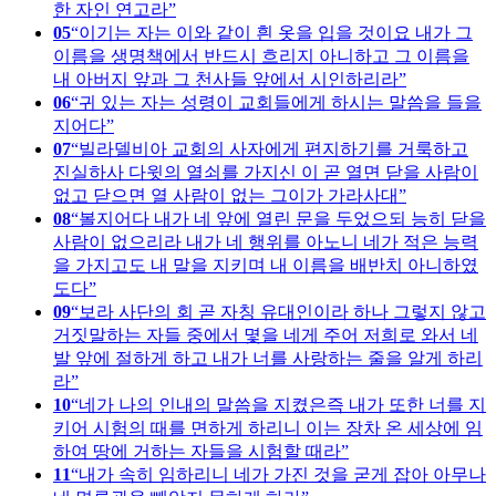
한 자인 연고라
05
이기는 자는 이와 같이 흰 옷을 입을 것이요 내가 그
이름을 생명책에서 반드시 흐리지 아니하고 그 이름을
내 아버지 앞과 그 천사들 앞에서 시인하리라
06
귀 있는 자는 성령이 교회들에게 하시는 말씀을 들을
지어다
07
빌라델비아 교회의 사자에게 편지하기를 거룩하고
진실하사 다윗의 열쇠를 가지신 이 곧 열면 닫을 사람이
없고 닫으면 열 사람이 없는 그이가 가라사대
08
볼지어다 내가 네 앞에 열린 문을 두었으되 능히 닫을
사람이 없으리라 내가 네 행위를 아노니 네가 적은 능력
을 가지고도 내 말을 지키며 내 이름을 배반치 아니하였
도다
09
보라 사단의 회 곧 자칭 유대인이라 하나 그렇지 않고
거짓말하는 자들 중에서 몇을 네게 주어 저희로 와서 네
발 앞에 절하게 하고 내가 너를 사랑하는 줄을 알게 하리
라
10
네가 나의 인내의 말씀을 지켰은즉 내가 또한 너를 지
키어 시험의 때를 면하게 하리니 이는 장차 온 세상에 임
하여 땅에 거하는 자들을 시험할 때라
11
내가 속히 임하리니 네가 가진 것을 굳게 잡아 아무나