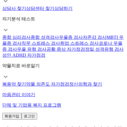
상담사 찾기
상담센터 찾기
상담하기
자기분석 테스트
종합 심리검사
종합 성격검사
우울증 검사
자존감 검사
MBTI 우
울증 검사
직무 스트레스 검사
취업 스트레스 검사
코로나 우울
증 검사
우울 유형 검사
공황 증상 자가점검
정밀 성격유형 검사
성인 ADHD 자가점검
약물치료 바로알기
복용약 찾기
약물 의존도 자가점검
정신의학과 찾기
마음관리 이야기
단체 및 기업용 복지 프로그램
회원가입
로그인