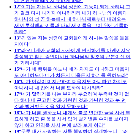
네 면류관을 빼앗지 못하게 하라
12
이기는 자는 내 하나님 성전에 기둥이 되게 하리니 그
가 결코 다시 나가지 아니하리라 내가 하나님의 이름과
하나님의 성 곧 하늘에서 내 하나님께로부터 내려오는
새 예루살렘의 이름과 나의 새 이름을 그이 위에 기록하
리라
13
귀 있는 자는 성령이 교회들에게 하시는 말씀을 들을
지어다
14
라오디게아 교회의 사자에게 편지하기를 아멘이시요
충성되고 참된 증인이시요 하나님의 창조의 근본이신 이
가 가라사대
15
내가 네 행위를 아노니 네가 차지도 아니하고 더웁지
도 아니하도다 네가 차든지 더웁든지 하기를 원하노라
16
네가 이같이 미지근하여 더웁지도 아니하고 차지도
아니하니 내 입에서 너를 토하여 내치리라
17
네가 말하기를 나는 부자라 부요하여 부족한 것이 없
다 하나 네 곤고한 것과 가련한 것과 가난한 것과 눈 먼
것과 벌거벗은 것을 알지 못하도다
18
내가 너를 권하노니 내게서 불로 연단한 금을 사서 부
요하게 하고 흰 옷을 사서 입어 벌거벗은 수치를 보이지
않게 하고 안약을 사서 눈에 발라 보게 하라
19
무릇 내가 사랑하는 자를 책망하여 징계하노니 그러