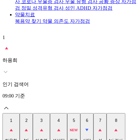
사
코로나 우울증 검사
우울 유형 검사
공황 증상 자가점
검
정밀 성격유형 검사
성인 ADHD 자가점검
약물치료
복용약 찾기
약물 의존도 자가점검
1
2
t
하용희
인기 검색어
09:00
기준
1
2
3
4
5
6
7
8