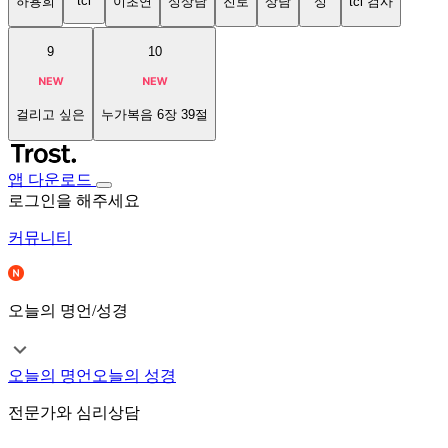
tci
하용희
이초연
성상담
진로
상담
성
tci 검사
9
10
걸리고 싶은
누가복음 6장 39절
앱 다운로드
로그인을 해주세요
커뮤니티
오늘의 명언/성경
오늘의 명언
오늘의 성경
전문가와 심리상담