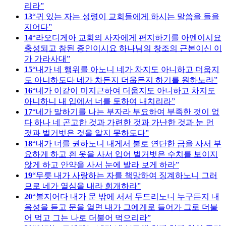
리라
13
귀 있는 자는 성령이 교회들에게 하시는 말씀을 들을
지어다
14
라오디게아 교회의 사자에게 편지하기를 아멘이시요
충성되고 참된 증인이시요 하나님의 창조의 근본이신 이
가 가라사대
15
내가 네 행위를 아노니 네가 차지도 아니하고 더웁지
도 아니하도다 네가 차든지 더웁든지 하기를 원하노라
16
네가 이같이 미지근하여 더웁지도 아니하고 차지도
아니하니 내 입에서 너를 토하여 내치리라
17
네가 말하기를 나는 부자라 부요하여 부족한 것이 없
다 하나 네 곤고한 것과 가련한 것과 가난한 것과 눈 먼
것과 벌거벗은 것을 알지 못하도다
18
내가 너를 권하노니 내게서 불로 연단한 금을 사서 부
요하게 하고 흰 옷을 사서 입어 벌거벗은 수치를 보이지
않게 하고 안약을 사서 눈에 발라 보게 하라
19
무릇 내가 사랑하는 자를 책망하여 징계하노니 그러
므로 네가 열심을 내라 회개하라
20
볼지어다 내가 문 밖에 서서 두드리노니 누구든지 내
음성을 듣고 문을 열면 내가 그에게로 들어가 그로 더불
어 먹고 그는 나로 더불어 먹으리라