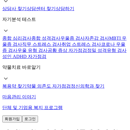
상담사 찾기
상담센터 찾기
상담하기
자기분석 테스트
종합 심리검사
종합 성격검사
우울증 검사
자존감 검사
MBTI 우
울증 검사
직무 스트레스 검사
취업 스트레스 검사
코로나 우울
증 검사
우울 유형 검사
공황 증상 자가점검
정밀 성격유형 검사
성인 ADHD 자가점검
약물치료 바로알기
복용약 찾기
약물 의존도 자가점검
정신의학과 찾기
마음관리 이야기
단체 및 기업용 복지 프로그램
회원가입
로그인