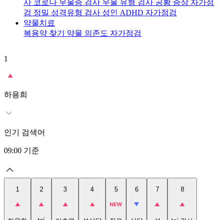
사
코로나 우울증 검사
우울 유형 검사
공황 증상 자가점
검
정밀 성격유형 검사
성인 ADHD 자가점검
약물치료
복용약 찾기
약물 의존도 자가점검
1
2
t
하용희
인기 검색어
09:00
기준
1
2
3
4
5
6
7
8