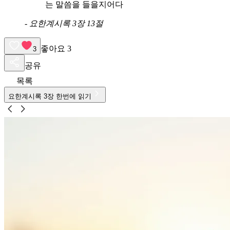
는 말씀을 들을지어다
-
요한계시록 3장 13절
좋아요
3
3
공유
목록
요한계시록
3
장 한번에 읽기