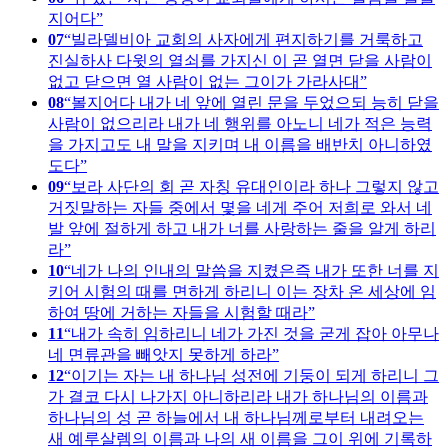
지어다
07
빌라델비아 교회의 사자에게 편지하기를 거룩하고
진실하사 다윗의 열쇠를 가지신 이 곧 열면 닫을 사람이
없고 닫으면 열 사람이 없는 그이가 가라사대
08
볼지어다 내가 네 앞에 열린 문을 두었으되 능히 닫을
사람이 없으리라 내가 네 행위를 아노니 네가 적은 능력
을 가지고도 내 말을 지키며 내 이름을 배반치 아니하였
도다
09
보라 사단의 회 곧 자칭 유대인이라 하나 그렇지 않고
거짓말하는 자들 중에서 몇을 네게 주어 저희로 와서 네
발 앞에 절하게 하고 내가 너를 사랑하는 줄을 알게 하리
라
10
네가 나의 인내의 말씀을 지켰은즉 내가 또한 너를 지
키어 시험의 때를 면하게 하리니 이는 장차 온 세상에 임
하여 땅에 거하는 자들을 시험할 때라
11
내가 속히 임하리니 네가 가진 것을 굳게 잡아 아무나
네 면류관을 빼앗지 못하게 하라
12
이기는 자는 내 하나님 성전에 기둥이 되게 하리니 그
가 결코 다시 나가지 아니하리라 내가 하나님의 이름과
하나님의 성 곧 하늘에서 내 하나님께로부터 내려오는
새 예루살렘의 이름과 나의 새 이름을 그이 위에 기록하