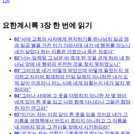
126
1
요한계시록 3장 한 번에 읽기
01
사데 교회의 사자에게 편지하기를 하나님의 일곱 영
과 일곱 별을 가진 이가 가라사대 내가 네 행위를 아노니
네가 살았다 하는 이름은 가졌으나 죽은 자로다
02
너는 일깨워 그 남은 바 죽게 된 것을 굳게 하라 내 하
나님 앞에 네 행위의 온전한 것을 찾지 못하였노니
03
그러므로 네가 어떻게 받았으며 어떻게 들었는지 생
각하고 지키어 회개하라 만일 일깨지 아니하면 내가 도
적 같이 이르리니 어느 시에 네게 임할는지 네가 알지 못
하리라
04
그러나 사데에 그 옷을 더럽히지 아니한 자 몇 명이
네게 있어 흰 옷을 입고 나와 함께 다니리니 그들은 합당
한 자인 연고라
05
이기는 자는 이와 같이 흰 옷을 입을 것이요 내가 그
이름을 생명책에서 반드시 흐리지 아니하고 그 이름을
내 아버지 앞과 그 천사들 앞에서 시인하리라
06
귀 있는 자는 성령이 교회들에게 하시는 말씀을 들을