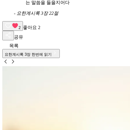
는 말씀을 들을지어다
-
요한계시록 3장 22절
좋아요
2
2
공유
목록
요한계시록
3
장 한번에 읽기