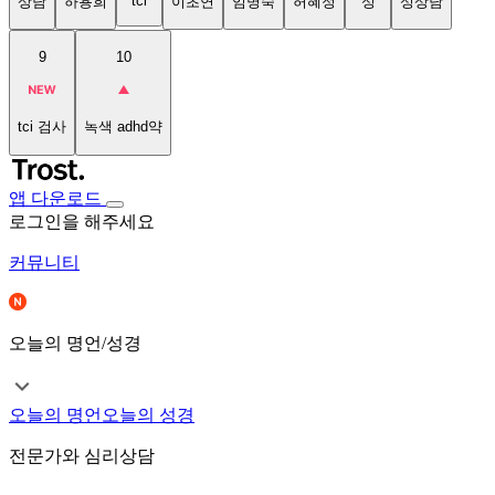
tci
상담
하용희
이초연
임명숙
허혜정
성
성상담
9
10
tci 검사
녹색 adhd약
앱 다운로드
로그인을 해주세요
커뮤니티
오늘의 명언/성경
오늘의 명언
오늘의 성경
전문가와 심리상담