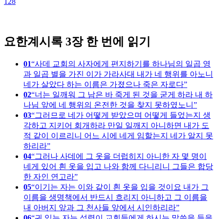
128
1
요한계시록 3장 한 번에 읽기
01
사데 교회의 사자에게 편지하기를 하나님의 일곱 영
과 일곱 별을 가진 이가 가라사대 내가 네 행위를 아노니
네가 살았다 하는 이름은 가졌으나 죽은 자로다
02
너는 일깨워 그 남은 바 죽게 된 것을 굳게 하라 내 하
나님 앞에 네 행위의 온전한 것을 찾지 못하였노니
03
그러므로 네가 어떻게 받았으며 어떻게 들었는지 생
각하고 지키어 회개하라 만일 일깨지 아니하면 내가 도
적 같이 이르리니 어느 시에 네게 임할는지 네가 알지 못
하리라
04
그러나 사데에 그 옷을 더럽히지 아니한 자 몇 명이
네게 있어 흰 옷을 입고 나와 함께 다니리니 그들은 합당
한 자인 연고라
05
이기는 자는 이와 같이 흰 옷을 입을 것이요 내가 그
이름을 생명책에서 반드시 흐리지 아니하고 그 이름을
내 아버지 앞과 그 천사들 앞에서 시인하리라
06
귀 있는 자는 성령이 교회들에게 하시는 말씀을 들을