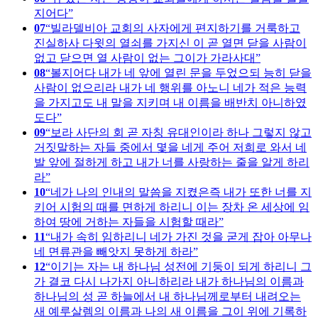
지어다
07
빌라델비아 교회의 사자에게 편지하기를 거룩하고
진실하사 다윗의 열쇠를 가지신 이 곧 열면 닫을 사람이
없고 닫으면 열 사람이 없는 그이가 가라사대
08
볼지어다 내가 네 앞에 열린 문을 두었으되 능히 닫을
사람이 없으리라 내가 네 행위를 아노니 네가 적은 능력
을 가지고도 내 말을 지키며 내 이름을 배반치 아니하였
도다
09
보라 사단의 회 곧 자칭 유대인이라 하나 그렇지 않고
거짓말하는 자들 중에서 몇을 네게 주어 저희로 와서 네
발 앞에 절하게 하고 내가 너를 사랑하는 줄을 알게 하리
라
10
네가 나의 인내의 말씀을 지켰은즉 내가 또한 너를 지
키어 시험의 때를 면하게 하리니 이는 장차 온 세상에 임
하여 땅에 거하는 자들을 시험할 때라
11
내가 속히 임하리니 네가 가진 것을 굳게 잡아 아무나
네 면류관을 빼앗지 못하게 하라
12
이기는 자는 내 하나님 성전에 기둥이 되게 하리니 그
가 결코 다시 나가지 아니하리라 내가 하나님의 이름과
하나님의 성 곧 하늘에서 내 하나님께로부터 내려오는
새 예루살렘의 이름과 나의 새 이름을 그이 위에 기록하