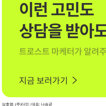
상호명: (주)다인 | 대표: 나승균