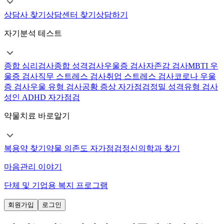
상담사 찾기
상담센터 찾기
상담하기
자기분석 테스트
종합 심리검사
종합 성격검사
우울증 검사
자존감 검사
MBTI 우
울증 검사
직무 스트레스 검사
취업 스트레스 검사
코로나 우울
증 검사
우울 유형 검사
공황 증상 자가점검
정밀 성격유형 검사
성인 ADHD 자가점검
약물치료 바로알기
복용약 찾기
약물 의존도 자가점검
정신의학과 찾기
마음관리 이야기
단체 및 기업용 복지 프로그램
회원가입
로그인