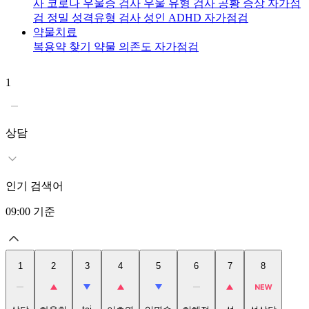
사
코로나 우울증 검사
우울 유형 검사
공황 증상 자가점
검
정밀 성격유형 검사
성인 ADHD 자가점검
약물치료
복용약 찾기
약물 의존도 자가점검
1
2
상담
인기 검색어
09:00
기준
1
2
3
4
5
6
7
8