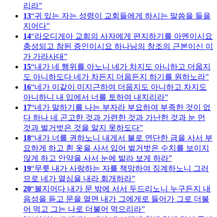
리라
13
귀 있는 자는 성령이 교회들에게 하시는 말씀을 들을
지어다
14
라오디게아 교회의 사자에게 편지하기를 아멘이시요
충성되고 참된 증인이시요 하나님의 창조의 근본이신 이
가 가라사대
15
내가 네 행위를 아노니 네가 차지도 아니하고 더웁지
도 아니하도다 네가 차든지 더웁든지 하기를 원하노라
16
네가 이같이 미지근하여 더웁지도 아니하고 차지도
아니하니 내 입에서 너를 토하여 내치리라
17
네가 말하기를 나는 부자라 부요하여 부족한 것이 없
다 하나 네 곤고한 것과 가련한 것과 가난한 것과 눈 먼
것과 벌거벗은 것을 알지 못하도다
18
내가 너를 권하노니 내게서 불로 연단한 금을 사서 부
요하게 하고 흰 옷을 사서 입어 벌거벗은 수치를 보이지
않게 하고 안약을 사서 눈에 발라 보게 하라
19
무릇 내가 사랑하는 자를 책망하여 징계하노니 그러
므로 네가 열심을 내라 회개하라
20
볼지어다 내가 문 밖에 서서 두드리노니 누구든지 내
음성을 듣고 문을 열면 내가 그에게로 들어가 그로 더불
어 먹고 그는 나로 더불어 먹으리라