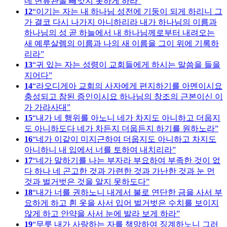
네 면류관을 빼앗지 못하게 하라
12
이기는 자는 내 하나님 성전에 기둥이 되게 하리니 그
가 결코 다시 나가지 아니하리라 내가 하나님의 이름과
하나님의 성 곧 하늘에서 내 하나님께로부터 내려오는
새 예루살렘의 이름과 나의 새 이름을 그이 위에 기록하
리라
13
귀 있는 자는 성령이 교회들에게 하시는 말씀을 들을
지어다
14
라오디게아 교회의 사자에게 편지하기를 아멘이시요
충성되고 참된 증인이시요 하나님의 창조의 근본이신 이
가 가라사대
15
내가 네 행위를 아노니 네가 차지도 아니하고 더웁지
도 아니하도다 네가 차든지 더웁든지 하기를 원하노라
16
네가 이같이 미지근하여 더웁지도 아니하고 차지도
아니하니 내 입에서 너를 토하여 내치리라
17
네가 말하기를 나는 부자라 부요하여 부족한 것이 없
다 하나 네 곤고한 것과 가련한 것과 가난한 것과 눈 먼
것과 벌거벗은 것을 알지 못하도다
18
내가 너를 권하노니 내게서 불로 연단한 금을 사서 부
요하게 하고 흰 옷을 사서 입어 벌거벗은 수치를 보이지
않게 하고 안약을 사서 눈에 발라 보게 하라
19
무릇 내가 사랑하는 자를 책망하여 징계하노니 그러