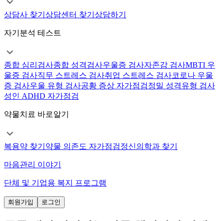
상담사 찾기
상담센터 찾기
상담하기
자기분석 테스트
종합 심리검사
종합 성격검사
우울증 검사
자존감 검사
MBTI 우
울증 검사
직무 스트레스 검사
취업 스트레스 검사
코로나 우울
증 검사
우울 유형 검사
공황 증상 자가점검
정밀 성격유형 검사
성인 ADHD 자가점검
약물치료 바로알기
복용약 찾기
약물 의존도 자가점검
정신의학과 찾기
마음관리 이야기
단체 및 기업용 복지 프로그램
회원가입
로그인