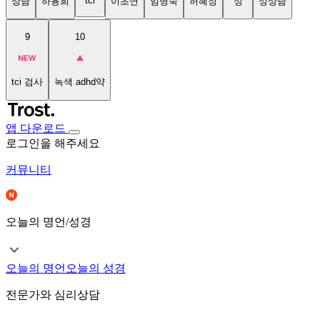
tci
상담
하용희
이초연
임명숙
허혜정
성
성상담
9
10
tci 검사
녹색 adhd약
앱 다운로드
로그인을 해주세요
커뮤니티
오늘의 명언/성경
오늘의 명언
오늘의 성경
전문가와 심리상담