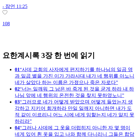
-
잠언 11:25
108
2
요한계시록 3장 한 번에 읽기
01
사데 교회의 사자에게 편지하기를 하나님의 일곱 영
과 일곱 별을 가진 이가 가라사대 내가 네 행위를 아노니
네가 살았다 하는 이름은 가졌으나 죽은 자로다
02
너는 일깨워 그 남은 바 죽게 된 것을 굳게 하라 내 하
나님 앞에 네 행위의 온전한 것을 찾지 못하였노니
03
그러므로 네가 어떻게 받았으며 어떻게 들었는지 생
각하고 지키어 회개하라 만일 일깨지 아니하면 내가 도
적 같이 이르리니 어느 시에 네게 임할는지 네가 알지 못
하리라
04
그러나 사데에 그 옷을 더럽히지 아니한 자 몇 명이
네게 있어 흰 옷을 입고 나와 함께 다니리니 그들은 합당