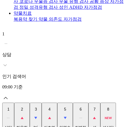
사
코로나 우울증 검사
우울 유형 검사
공황 증상 자가점
검
정밀 성격유형 검사
성인 ADHD 자가점검
약물치료
복용약 찾기
약물 의존도 자가점검
1
2
상담
인기 검색어
09:00
기준
1
2
3
4
5
6
7
8