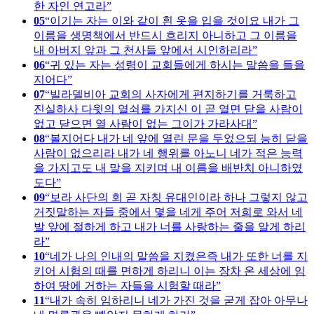
한 자인 연고라
05
이기는 자는 이와 같이 흰 옷을 입을 것이요 내가 그
이름을 생명책에서 반드시 흐리지 아니하고 그 이름을
내 아버지 앞과 그 천사들 앞에서 시인하리라
06
귀 있는 자는 성령이 교회들에게 하시는 말씀을 들을
지어다
07
빌라델비아 교회의 사자에게 편지하기를 거룩하고
진실하사 다윗의 열쇠를 가지신 이 곧 열면 닫을 사람이
없고 닫으면 열 사람이 없는 그이가 가라사대
08
볼지어다 내가 네 앞에 열린 문을 두었으되 능히 닫을
사람이 없으리라 내가 네 행위를 아노니 네가 적은 능력
을 가지고도 내 말을 지키며 내 이름을 배반치 아니하였
도다
09
보라 사단의 회 곧 자칭 유대인이라 하나 그렇지 않고
거짓말하는 자들 중에서 몇을 네게 주어 저희로 와서 네
발 앞에 절하게 하고 내가 너를 사랑하는 줄을 알게 하리
라
10
네가 나의 인내의 말씀을 지켰은즉 내가 또한 너를 지
키어 시험의 때를 면하게 하리니 이는 장차 온 세상에 임
하여 땅에 거하는 자들을 시험할 때라
11
내가 속히 임하리니 네가 가진 것을 굳게 잡아 아무나