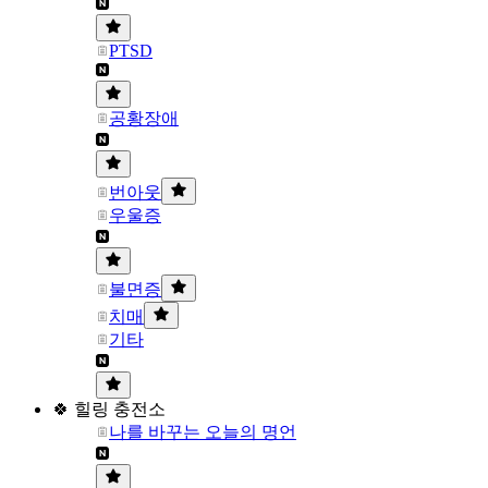
PTSD
공황장애
번아웃
우울증
불면증
치매
기타
🍀 힐링 충전소
나를 바꾸는 오늘의 명언