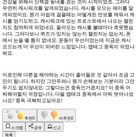
건강을 위해서 산책겸 동네를 걷는 것이 시작이었죠. 그러다
우연히 캐시워크를 알게되었습니다. 캐시를 모으는 재미를 알
게되었어요. 뭔가 아쉽게 걸을때는 어떻게든 만보를 채워서 캐
시를 얻기도하고, 캐시워크에 있는 트로스트에서 나오는 챌린
지도 참여하게 되었네요. 들어오는 캐시를 볼때마다 흐뭇했습
니다. 그러다보니 퀴즈가 있지는 않는지 챌린지는 없는지, 폰
에서 눈을 뗄 틈이 없네요. 운동이 우선이었는데 지금은 캐시
모으는게 더 우선이 되버린 느낌입니다. 앱테그 중독이 되었나
봐요.
이로인해 다른걸 해야하는 시간이 줄어들은 것 같아서 조금 고
민이 됩니다. 하지만 그만두려니 뭔가 손해보는 기분이라 그만
두기도 쉽지않네요. 그렇다는건 중독인거겠지요? 이 중독 어
찌해야할지 걱정입니다. 다들 앱테크 중독에서 어찌 벗어나셨
나요? 중독 극복하고싶어요!
추천
0
비추천
0
스크랩
공유
신고
목록