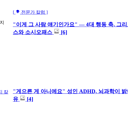
[
전문가 칼럼 ]
지
"이게 그 사람 얘기인가요" — 4대 행동 축, 그
스와 소시오패스
[6]
"게으른 게 아니에요" 성인 ADHD, 뇌과학이 
치 칼
유
[4]