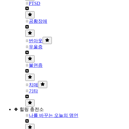
PTSD
공황장애
번아웃
우울증
불면증
치매
기타
🍀 힐링 충전소
나를 바꾸는 오늘의 명언