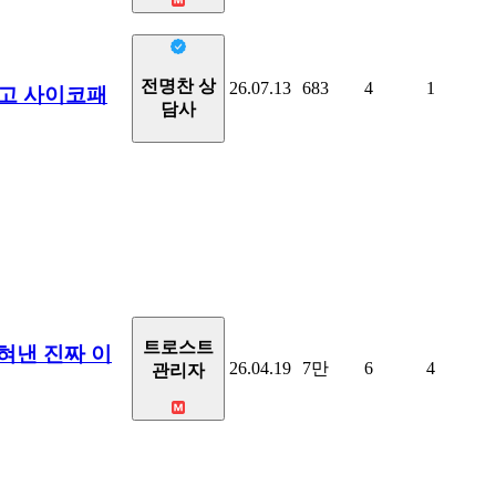
전명찬 상
26.07.13
683
4
1
리고 사이코패
담사
트로스트
밝혀낸 진짜 이
26.04.19
7만
6
4
관리자