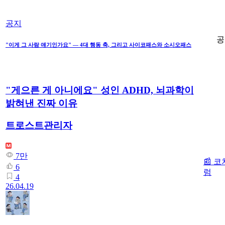
공지
공
"이게 그 사람 얘기인가요" — 4대 행동 축, 그리고 사이코패스와 소시오패스
"게으른 게 아니에요" 성인 ADHD, 뇌과학이
밝혀낸 진짜 이유
트로스트관리자
7만
📰 코
6
럼
4
26.04.19