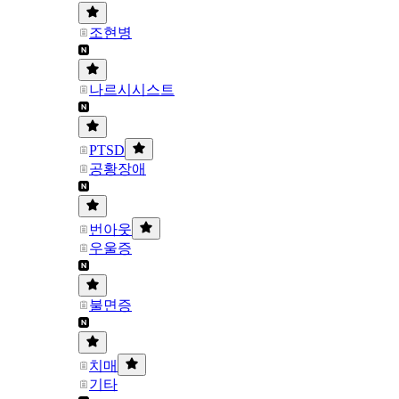
조현병
나르시시스트
PTSD
공황장애
번아웃
우울증
불면증
치매
기타