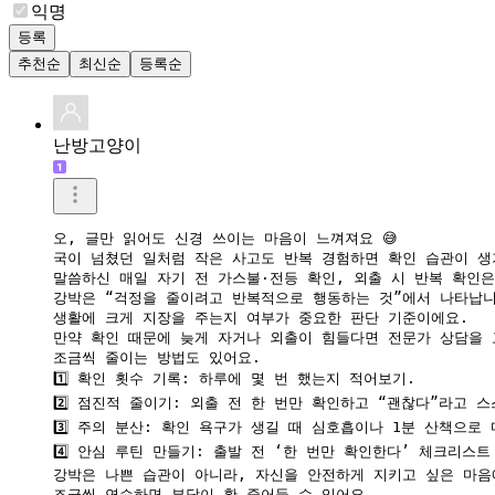
익명
등록
추천순
최신순
등록순
난방고양이
오, 글만 읽어도 신경 쓰이는 마음이 느껴져요 😅

국이 넘쳤던 일처럼 작은 사고도 반복 경험하면 확인 습관이 생기
말씀하신 매일 자기 전 가스불·전등 확인, 외출 시 반복 확인은
강박은 “걱정을 줄이려고 반복적으로 행동하는 것”에서 나타납니
생활에 크게 지장을 주는지 여부가 중요한 판단 기준이에요.

만약 확인 때문에 늦게 자거나 외출이 힘들다면 전문가 상담을 고
조금씩 줄이는 방법도 있어요.

1️⃣ 확인 횟수 기록: 하루에 몇 번 했는지 적어보기.

2️⃣ 점진적 줄이기: 외출 전 한 번만 확인하고 “괜찮다”라고 스
3️⃣ 주의 분산: 확인 욕구가 생길 때 심호흡이나 1분 산책으로 
4️⃣ 안심 루틴 만들기: 출발 전 ‘한 번만 확인한다’ 체크리스트 
강박은 나쁜 습관이 아니라, 자신을 안전하게 지키고 싶은 마음에
조금씩 연습하면 부담이 확 줄어들 수 있어요.
