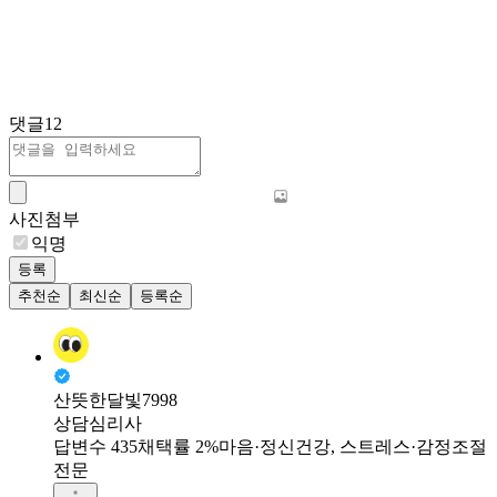
댓글
12
사진첨부
익명
등록
추천순
최신순
등록순
산뜻한달빛7998
상담심리사
답변수 435
채택률 2%
마음·정신건강, 스트레스·감정조절
전문