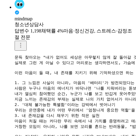
mindmap
청소년상담사
답변수 1,198
채택률 4%
마음·정신건강, 스트레스·감정조
절 전문
문득 찾아오는 "내가 없어도 세상은 아무렇지 않게 잘 돌아갈 것
실제로 그런 게 아닐 수 있다고 머리로는 생각하면서도, 가슴에
이런 마음이 들 때, 내 존재를 지키기 위해 기억하셨으면 하는 
1. 그 느낌은 사실이 아니라, 마음의 '배터리'가 방전되었다는
사람은 누구나 마음의 에너지가 바닥나면 '나를 지워버리는 돋보기
내가 열심히 참여했던 순간, 누군가 나를 보고 반갑게 웃어주었
지금 느끼는 존재감의 부재는 실제로 나의 가치 없어서가 아니라
2. '대체 불가능한 특별함'이라는 강박에서 벗어나기

우리는 은연중에 내가 어떤 무리에서 '엄청나게 중요한 역할'을
3. 내 존재감을 다시 채우기 위한 작은 실천

마음이 처질 때는 커다란 무리 속에서 내 가치를 증명하려고 애
거창한 모임이 아니라, 나를 보면 꼬리를 흔드는 반려동물, "밥