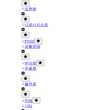
조현병
나르시시스트
PTSD
공황장애
번아웃
우울증
불면증
치매
기타